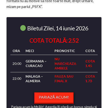
formatii nu au motive sa riste foarte mult, drept urmare,
mizam pe pariul „PSFX”.
Biletul Zilei, 14 iunie 2026
COTA TOTALĂ: 2.52
ORA
MECI
PRONOSTIC
COTA
NU
GERMANIA –
COTA
20:00
MARCHEAZA
CURACAO
1.45
AMBELE
MALAGA –
PAUZA SAU
COTA
22:00
ALMERIA
FINAL X
1.73
PARIAZĂ ACUM!
Pariaza acum la Mr.Bit! Agenția îți oferă un bonus simplu și