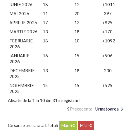
IUNIE 2026
18
12
+1011
MAI 2026
11
20
-397
APRILIE 2026
17
13
+825
MARTIE 2026
13
18
+170
FEBRUARIE
18
10
+1092
2026
IANUARIE
16
15
+506
2026
DECEMBRIE
13
18
-230
2025
NOIEMBRIE
15
15
+525
2025
Afisate de la 1 la 10 din 31 inregistrari
Precedenta
Urmatoarea
Ce sanse are sa iasa biletul?
0
0