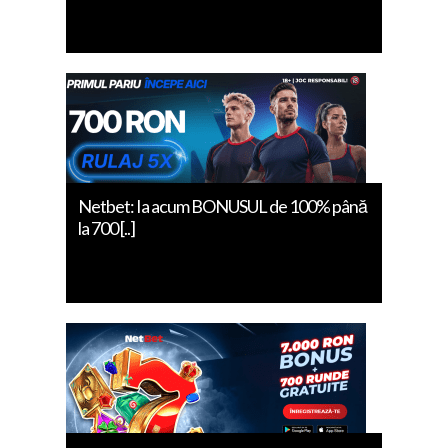
Netbet: Ia acum BONUSUL de 100% până
la 700 [..]