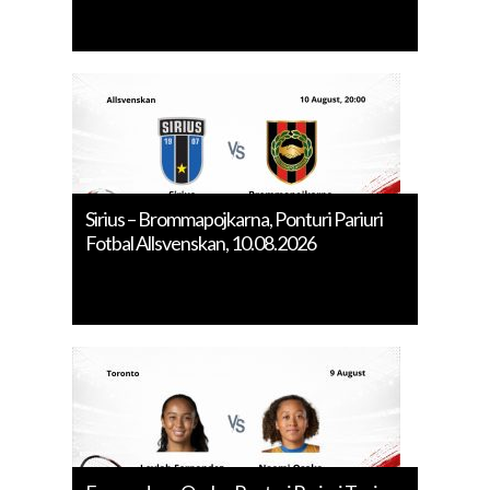
Sirius – Brommapojkarna, Ponturi Pariuri
Fotbal Allsvenskan, 10.08.2026