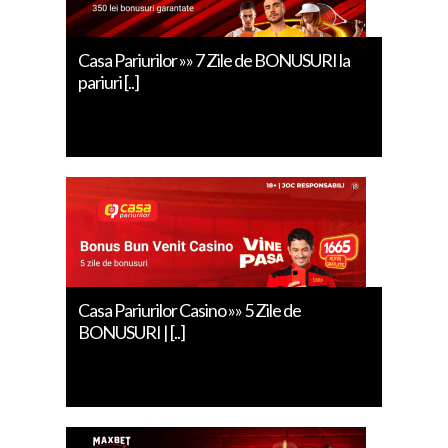
Casa Pariurilor »» 7 Zile de BONUSURI la
pariuri [..]
Casa Pariurilor Casino »» 5 Zile de
BONUSURI | [..]