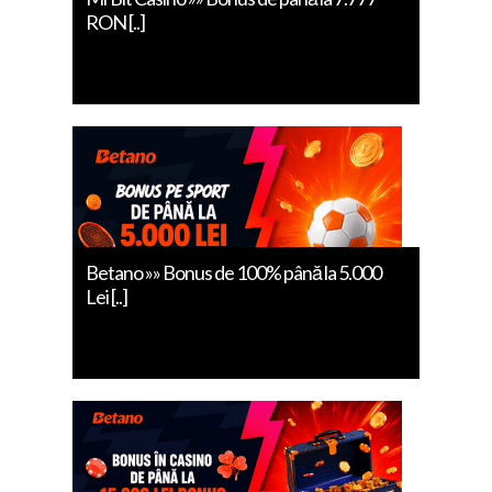
RON [..]
Betano »» Bonus de 100% până la 5.000
Lei [..]