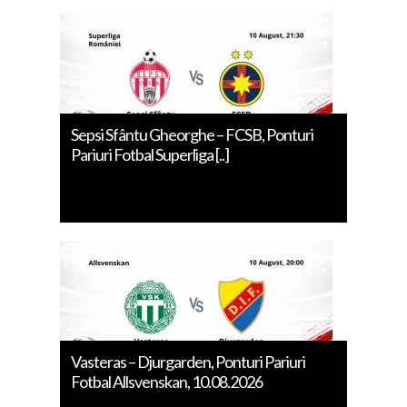
Sepsi Sfântu Gheorghe – FCSB, Ponturi
Pariuri Fotbal Superliga [..]
Vasteras – Djurgarden, Ponturi Pariuri
Fotbal Allsvenskan, 10.08.2026