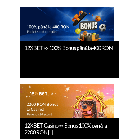
12XBET »» 100% Bonus până la 400 RON
12XBET Casino »» Bonus 100% până la
2200 RON [..]