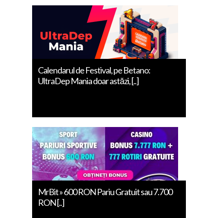
Calendarul de Festival, pe Betano:
UltraDep Mania doar astăzi, [..]
MrBit » 600 RON Pariu Gratuit sau 7.700
RON [..]