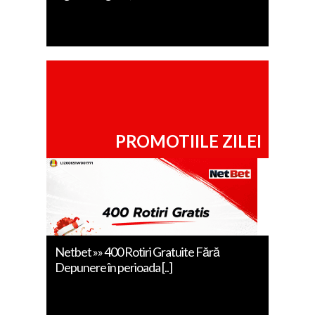
PROMOTIILE ZILEI
Netbet »» 400 Rotiri Gratuite Fără
Depunere în perioada [..]