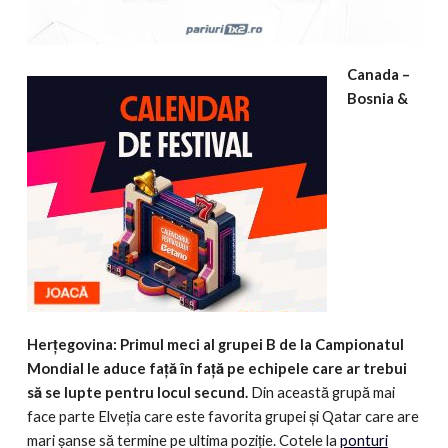
Canada –
Bosnia &
Herțegovina: Primul meci al grupei B de la Campionatul
Mondial le aduce față în față pe echipele care ar trebui
să se lupte pentru locul secund.
Din această grupă mai
face parte Elveția care este favorita grupei și Qatar care are
mari șanse să termine pe ultima poziție. Cotele la
ponturi