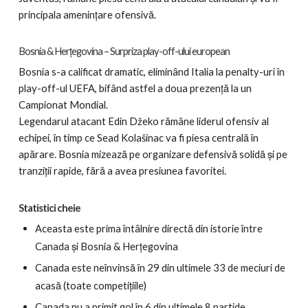
principala amenințare ofensivă.
Bosnia & Herțegovina – Surpriza play-off-ului european
Bosnia s-a calificat dramatic, eliminând Italia la penalty-uri în
play-off-ul UEFA, bifând astfel a doua prezență la un
Campionat Mondial.
Legendarul atacant Edin Džeko rămâne liderul ofensiv al
echipei, în timp ce Sead Kolašinac va fi piesa centrală în
apărare. Bosnia mizează pe organizare defensivă solidă și pe
tranziții rapide, fără a avea presiunea favoritei.
Statistici cheie
Aceasta este prima întâlnire directă din istorie între
Canada și Bosnia & Herțegovina
Canada este neînvinsă în 29 din ultimele 33 de meciuri de
acasă (toate competițiile)
Canada nu a primit gol în 6 din ultimele 8 partide