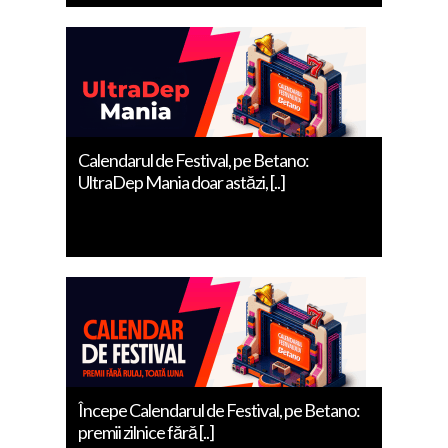
Calendarul de Festival, pe Betano:
UltraDep Mania doar astăzi, [..]
Începe Calendarul de Festival, pe Betano:
premii zilnice fără [..]