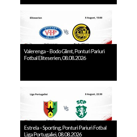
Valerenga – Bodo Glimt, Ponturi Pariuri
Fotbal Eliteserien, 08.08.2026
Estrela – Sporting, Ponturi Pariuri Fotbal
Liga Portugaliei, 08.08.2026