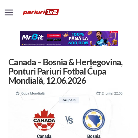
Canada – Bosnia & Herțegovina,
Ponturi Pariuri Fotbal Cupa
Mondială, 12.06.2026