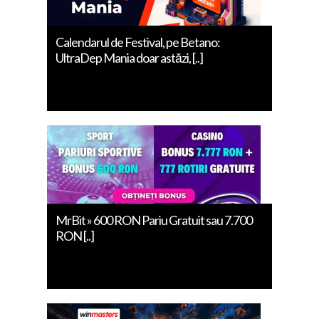
Calendarul de Festival, pe Betano:
UltraDep Mania doar astăzi, [..]
MrBit » 600 RON Pariu Gratuit sau 7.700
RON [..]