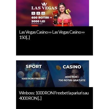
Las Vegas Casino »» Las Vegas Casino »»
150 [..]
Winboss: 1000 RON Freebet la pariuri sau
4000 RON [..]