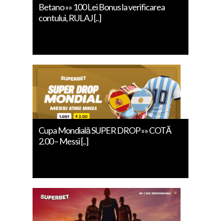
Betano »» 100 Lei Bonus la verificarea
contului, RULAJ [..]
Cupa Mondială SUPER DROP »» COTĂ
2.00 – Messi [..]