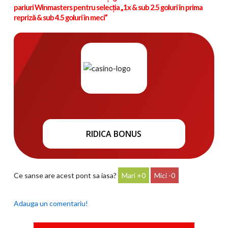
pariuri Winmasters pentru selecția „1x & sub 2.5 goluri în prima
repriză & sub 4.5 goluri în meci”
RIDICA BONUS
Ce sanse are acest pont sa iasa?
0
0
Adauga un comentariu!