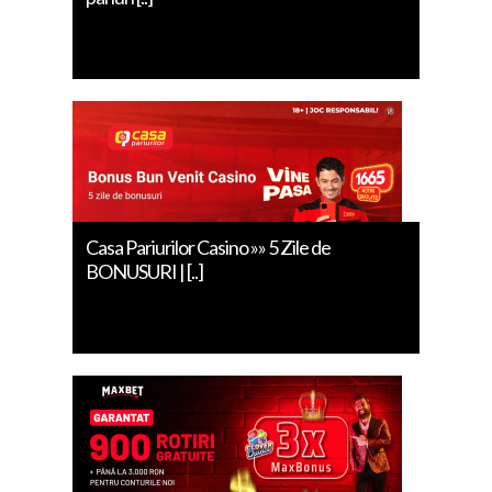
Casa Pariurilor Casino »» 5 Zile de
BONUSURI | [..]