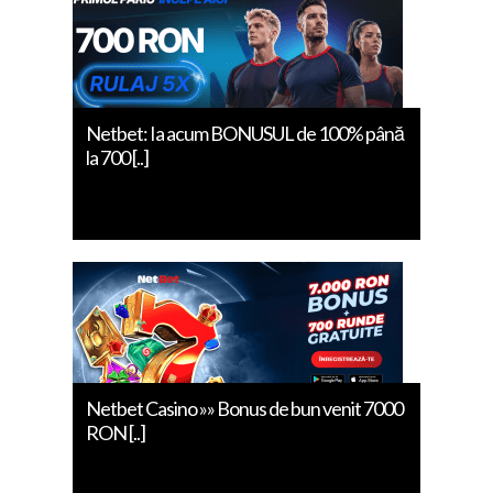
Netbet: Ia acum BONUSUL de 100% până
la 700 [..]
Netbet Casino »» Bonus de bun venit 7000
RON [..]