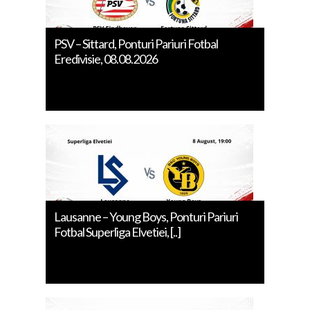
PSV – Sittard, Ponturi Pariuri Fotbal
Eredivisie, 08.08.2026
Lausanne – Young Boys, Ponturi Pariuri
Fotbal Superliga Elvetiei, [..]