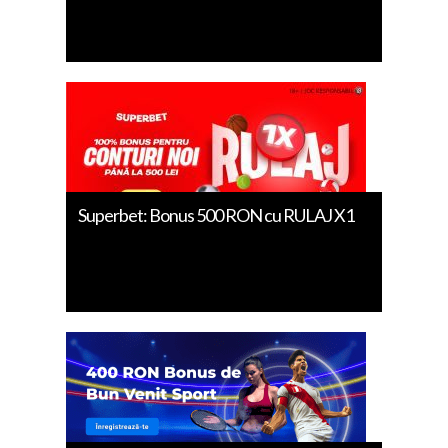
Superbet: Bonus 500 RON cu RULAJ X1