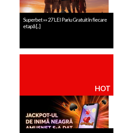
Superbet »» 27 LEI Pariu Gratuit în fiecare
etapă [..]
HOT