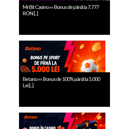
MrBit Casino »» Bonus de până la 7.777
RON [..]
Betano »» Bonus de 100% până la 5.000
Lei [..]