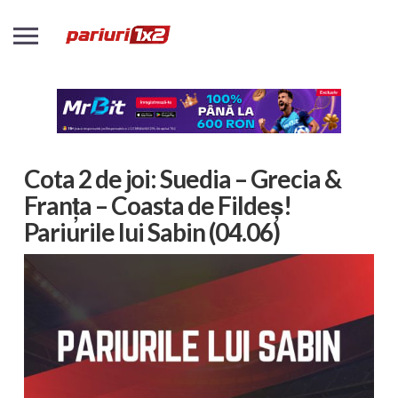
Cota 2 de joi: Suedia – Grecia &
Franța – Coasta de Fildeș!
Pariurile lui Sabin (04.06)