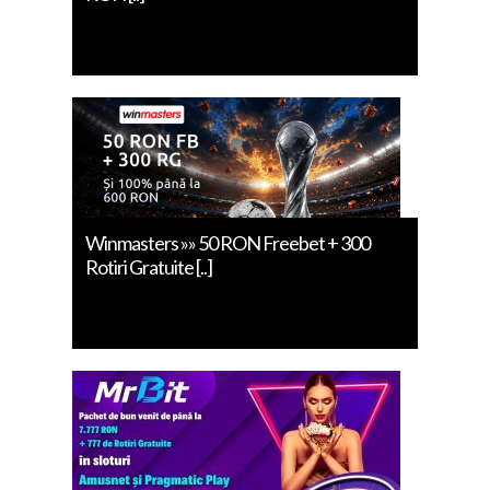
Winmasters »» 50 RON Freebet + 300
Rotiri Gratuite [..]