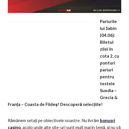
Pariurile
lui Sabin
(04.06):
Biletul
zilei în
cota 2, cu
ponturi
pariuri
pentru
testele
Suedia –
Grecia &
Franța – Coasta de Fildeș! Descoperă selecțiile!
Rămânem setați pe obiectivele noastre. Nu livrăm
bonusri
casino
, acolo unde alte site-uri sunt mult mai în temă, și nu vă