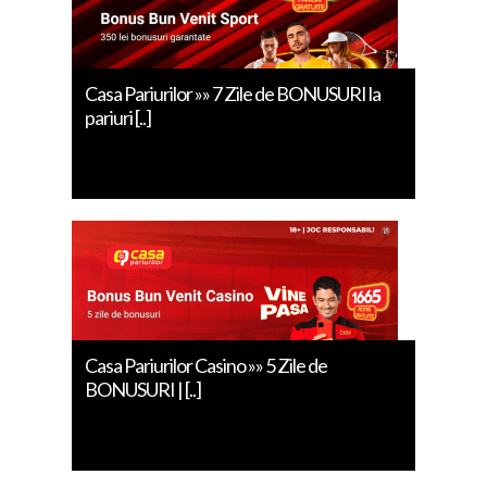
Casa Pariurilor »» 7 Zile de BONUSURI la
pariuri [..]
Casa Pariurilor Casino »» 5 Zile de
BONUSURI | [..]