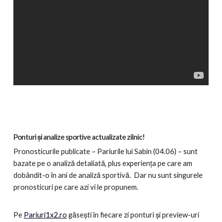
Ponturi și analize sportive actualizate zilnic!
Pronosticurile publicate – Pariurile lui Sabin (04.06) – sunt
bazate pe o analiză detaliată, plus experiența pe care am
dobândit-o în ani de analiză sportivă. Dar nu sunt singurele
pronosticuri pe care azi vi le propunem.
Pe
Pariuri1x2.ro
găsești în fiecare zi ponturi și preview-uri