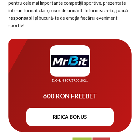
pentru cele mai importante competiții sportive, prezentate
într-un format clar și ușor de urmărit. Informează-te,
joacă
responsabil
și bucură-te de emoția fiecărui eveniment
sportiv!
D. ONJN 807/27.05.2021
600 RON FREEBET
RIDICA BONUS