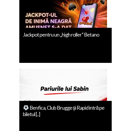
Jackpot pentru un „high roller” Betano
Benfica, Club Brugge și Rapid intră pe
biletul [..]