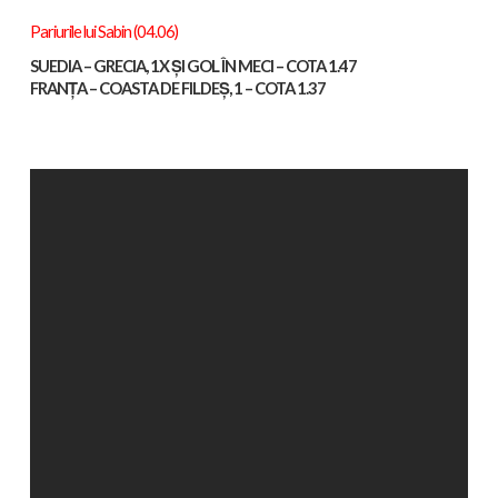
Pariurile lui Sabin (04.06)
SUEDIA – GRECIA, 1X ȘI GOL ÎN MECI – COTA 1.47
FRANȚA – COASTA DE FILDEȘ, 1 – COTA 1.37