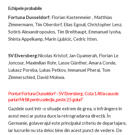
Echipele probabile
Fortuna Dusseldorf:
Florian Kastenmeier , Matthias
Zimmermann, Tim Oberdorf, Elias Egouli, Christopher Lenz,
Sotiris Alexandropoulos, Tim Breithaupt, Emmanuel Iyoha,
Shinta Appelkamp, Marin Ljubicic, Cedric Itten.
SV Elversberg:
Nicolas Kristof, Jan Gyamerah, Florian Le
Joncour, Maximilian Rohr, Lasse Günther, Amara Conde,
Lukasz Poreba, Lukas Petkov, Immanuel Pherai, Tom
Zimmerschied, David Mokwa.
Ponturi Fortuna Dusseldorf – SV Elversberg : Cota 1.48 la casa de
pariuri MrBit pentru selecția „peste 2.5 goluri”
Gazdele sunt într-o situație extrem de grea, o înfrângere în
acest meci ar putea duce la retrogradarea directă. În
Germanie, golaverajul este principalul criteriu de departajare,
iar lucrurile nu sta deloc bine din acest punct de vedere. De