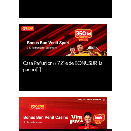
Casa Pariurilor »» 7 Zile de BONUSURI la
pariuri [..]