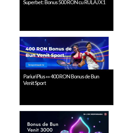
Superbet: Bonus 500 RON cu RULAJ X1
PariuriPlus »» 400 RON Bonus de Bun
Venit Sport