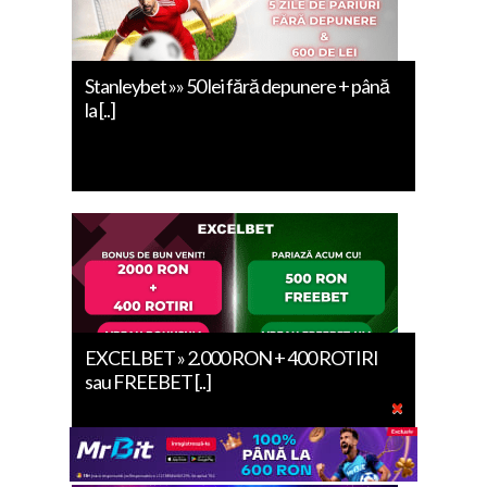
Stanleybet »» 50 lei fără depunere + până
la [..]
EXCELBET » 2.000 RON + 400 ROTIRI
sau FREEBET [..]