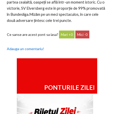
partea cealaltă, oaspeții se află într-un moment istoric. Cu o
victorie, SV Elversberg este în proporție de 99% promovată
în Bundesliga.Mizăm pe un meci spectaculos, în care cele
două adversare țintesc cele trei puncte.
Ce sanse are acest pont sa iasa?
0
0
Adauga un comentariu!
PONTURILE ZILEI