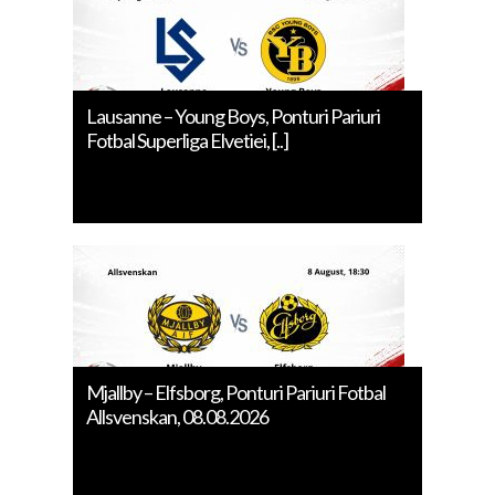
Lausanne – Young Boys, Ponturi Pariuri
Fotbal Superliga Elvetiei, [..]
Mjallby – Elfsborg, Ponturi Pariuri Fotbal
Allsvenskan, 08.08.2026