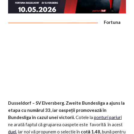
Fortuna
Dusseldorf – SV Elversberg. Zweite Bundesliga a ajuns la
etapa cu numărul 33, iar oaspeții promovează în
Bundesliga în cazul unei victorii.
Cotele la
ponturi pariuri
ne arată faptul că gruparea oaspete este favorită în acest
duel
, iar noi vă propunem o selectie în
cotă 1.48,
bună pentru