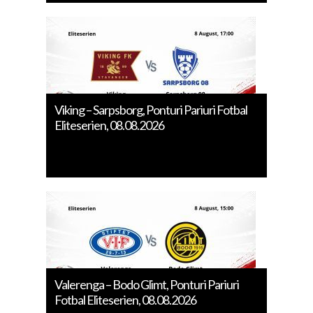
Viking – Sarpsborg, Ponturi Pariuri Fotbal
Eliteserien, 08.08.2026
Valerenga – Bodo Glimt, Ponturi Pariuri
Fotbal Eliteserien, 08.08.2026