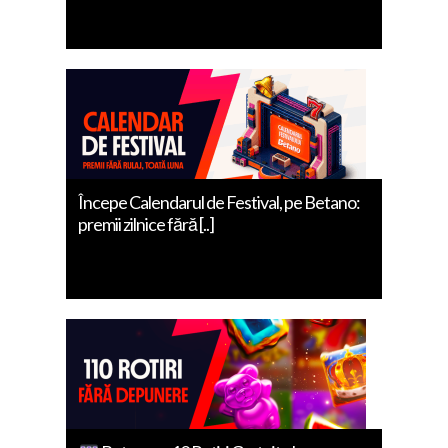
Începe Calendarul de Festival, pe Betano:
premii zilnice fără [..]