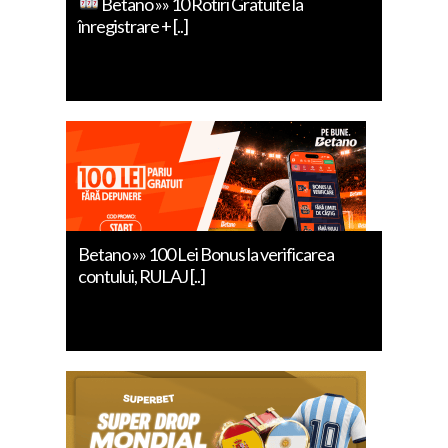
Betano »» 10 Rotiri Gratuite la
înregistrare + [..]
Betano »» 100 Lei Bonus la verificarea
contului, RULAJ [..]