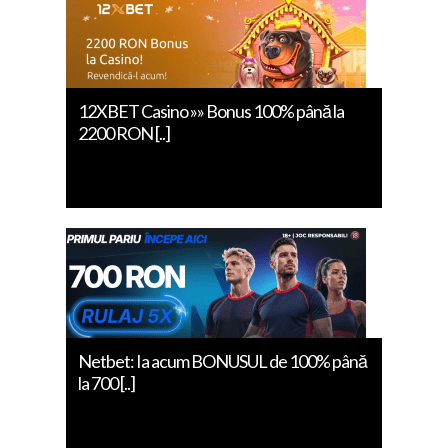
12XBET Casino »» Bonus 100% până la
2200 RON [..]
Netbet: Ia acum BONUSUL de 100% până
la 700 [..]