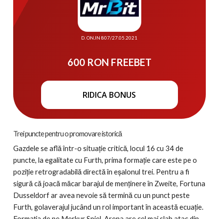
D. ONJN 807/27.05.2021
600 RON FREEBET
RIDICA BONUS
Trei puncte pentru o promovare istorică
Gazdele se află într-o situație critică, locul 16 cu 34 de
puncte, la egalitate cu Furth, prima formație care este pe o
poziție retrogradabilă directă în eșalonul trei. Pentru a fi
sigură că joacă măcar barajul de menținere în Zweite, Fortuna
Dusseldorf ar avea nevoie să termină cu un punct peste
Furth, golaverajul jucând un rol important în această ecuație.
Formația de pe Merkur Spiel-Arena are cel mai slab atac din