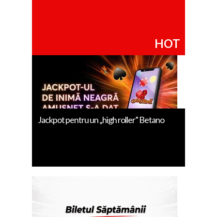
HOT
Jackpot pentru un „high roller” Betano