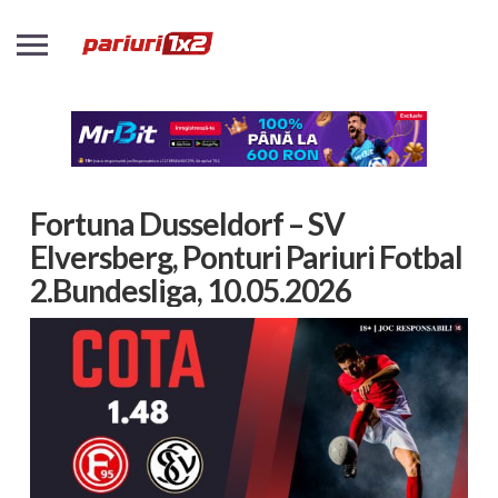
Fortuna Dusseldorf – SV
Elversberg, Ponturi Pariuri Fotbal
2.Bundesliga, 10.05.2026