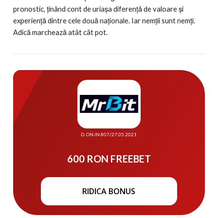
pronostic, ținând cont de uriașa diferență de valoare și
experiență dintre cele două naționale. Iar nemții sunt nemți.
Adică marchează atât cât pot.
D. ONJN 807/27.05.2021
600 RON FREEBET
RIDICA BONUS