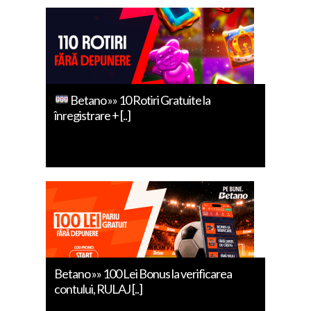
Betano »» 10 Rotiri Gratuite la
înregistrare + [..]
Betano »» 100 Lei Bonus la verificarea
contului, RULAJ [..]