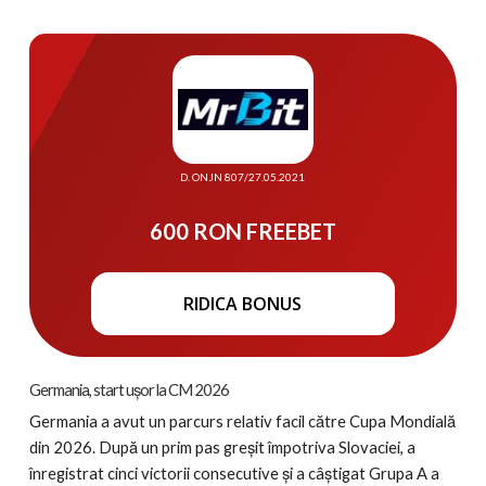
D. ONJN 807/27.05.2021
600 RON FREEBET
RIDICA BONUS
Germania, start ușor la CM 2026
Germania a avut un parcurs relativ facil către Cupa Mondială
din 2026. După un prim pas greșit împotriva Slovaciei, a
înregistrat cinci victorii consecutive și a câștigat Grupa A a