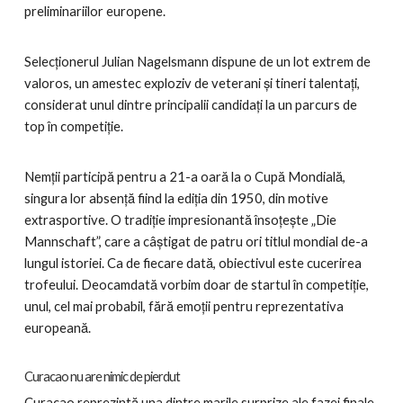
preliminariilor europene.
Selecționerul Julian Nagelsmann dispune de un lot extrem de
valoros, un amestec exploziv de veterani și tineri talentați,
considerat unul dintre principalii candidați la un parcurs de
top în competiție.
Nemții participă pentru a 21-a oară la o Cupă Mondială,
singura lor absență fiind la ediția din 1950, din motive
extrasportive. O tradiție impresionantă însoțește „Die
Mannschaft”, care a câștigat de patru ori titlul mondial de-a
lungul istoriei. Ca de fiecare dată, obiectivul este cucerirea
trofeului. Deocamdată vorbim doar de startul în competiție,
unul, cel mai probabil, fără emoții pentru reprezentativa
europeană.
Curacao nu are nimic de pierdut
Curacao reprezintă una dintre marile surprize ale fazei finale