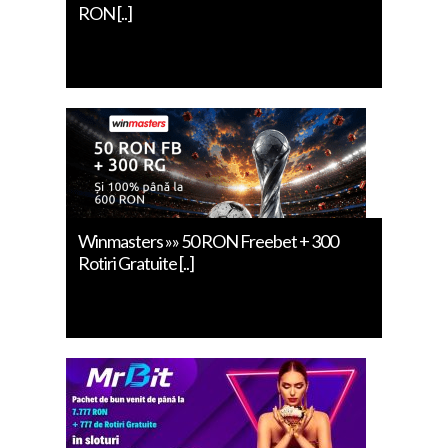
RON [..]
Winmasters »» 50 RON Freebet + 300
Rotiri Gratuite [..]