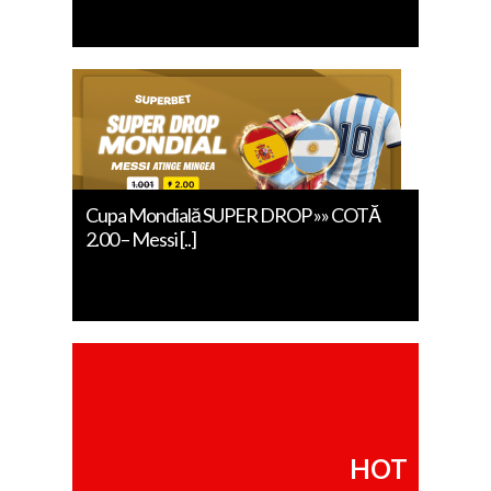
Cupa Mondială SUPER DROP »» COTĂ
2.00 – Messi [..]
HOT