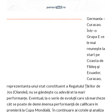
Germania –
Curacao.
Într-o
Grupa E ce
le mai
reunește la
start pe
Coasta de
Fildeș și
Ecuador,
Curacao,
reprezentanta unui stat constituent a Regatului Țărilor de
Jos (Olandei), nu se gândește cu adevărat la mari
performanțe. Eventual, la o serie de evoluții care să marcheze
cât se poate de demn imensa performanță de calificare în
premieră la Cupa Mondială. În continuare ai cotele și analiza