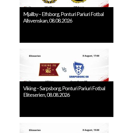
Mjallby – Elfsborg, Ponturi Pariuri Fotbal
Allsvenskan, 08.08.2026
Viking – Sarpsborg, Ponturi Pariuri Fotbal
Eliteserien, 08.08.2026