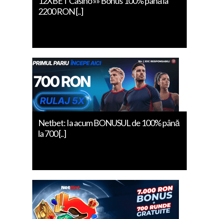
12XBET Casino »» Bonus 100% până la
2200 RON [..]
Netbet: Ia acum BONUSUL de 100% până
la 700 [..]