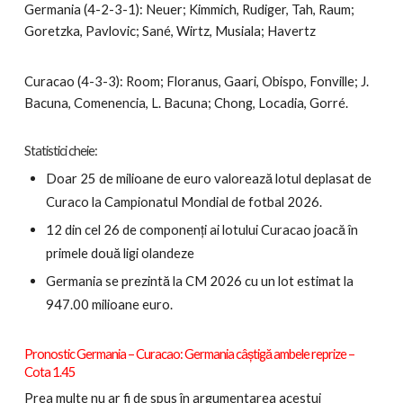
Germania (4-2-3-1): Neuer; Kimmich, Rudiger, Tah, Raum;
Goretzka, Pavlovic; Sané, Wirtz, Musiala; Havertz
Curacao (4-3-3): Room; Floranus, Gaari, Obispo, Fonville; J.
Bacuna, Comenencia, L. Bacuna; Chong, Locadia, Gorré.
Statistici cheie:
Doar 25 de milioane de euro valorează lotul deplasat de
Curaco la Campionatul Mondial de fotbal 2026.
12 din cel 26 de componenți ai lotului Curacao joacă în
primele două ligi olandeze
Germania se prezintă la CM 2026 cu un lot estimat la
947.00 milioane euro.
Pronostic Germania – Curacao: Germania câștigă ambele reprize –
Cota 1.45
Prea multe nu ar fi de spus în argumentarea acestui