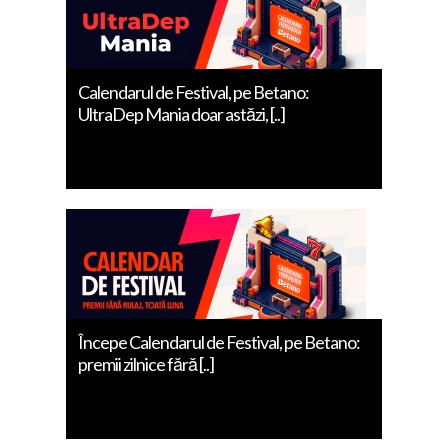
Calendarul de Festival, pe Betano:
UltraDep Mania doar astăzi, [..]
Începe Calendarul de Festival, pe Betano:
premii zilnice fără [..]