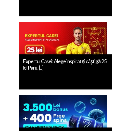
Expertul Casei: Alege inspirat și câștigă 25
lei Pariu [..]