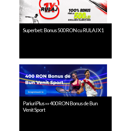
Superbet: Bonus 500 RON cu RULAJ X1
PariuriPlus »» 400 RON Bonus de Bun
Venit Sport