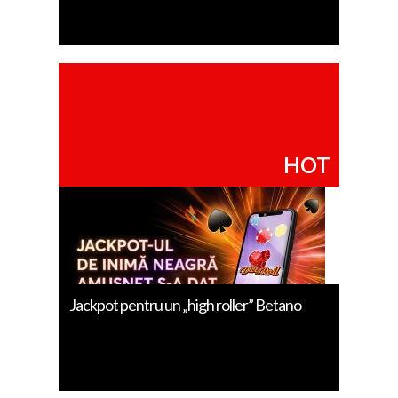
HOT
Jackpot pentru un „high roller” Betano