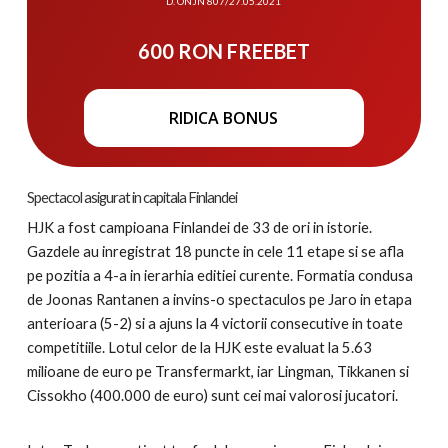
D. ONJN 807/27.05.2021
600 RON FREEBET
RIDICA BONUS
Spectacol asigurat in capitala Finlandei
HJK a fost campioana Finlandei de 33 de ori in istorie.
Gazdele au inregistrat 18 puncte in cele 11 etape si se afla
pe pozitia a 4-a in ierarhia editiei curente. Formatia condusa
de Joonas Rantanen a invins-o spectaculos pe Jaro in etapa
anterioara (5-2) si a ajuns la 4 victorii consecutive in toate
competitiile. Lotul celor de la HJK este evaluat la 5.63
milioane de euro pe Transfermarkt, iar Lingman, Tikkanen si
Cissokho (400.000 de euro) sunt cei mai valorosi jucatori.