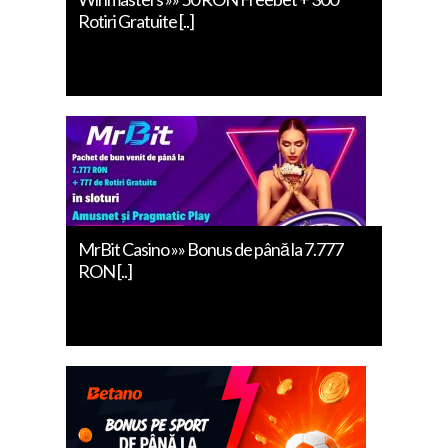
Rotiri Gratuite [..]
MrBit Casino »» Bonus de până la 7.777
RON [..]