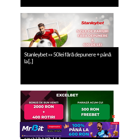
Stanleybet »» 50 lei fără depunere + până
la [..]
EXCELBET » 2.000 RON + 400 ROTIRI
sau FREEBET [..]