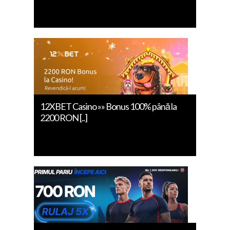
12XBET Casino »» Bonus 100% până la
2200 RON [..]