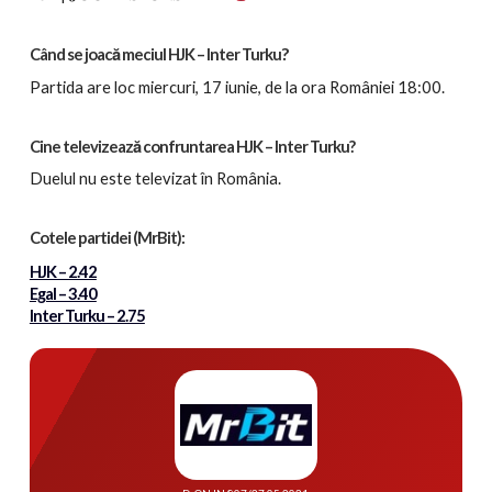
?
Când se joacă meciul HJK – Inter Turku
Partida
are loc miercuri, 17 iunie, de la ora României 18:00.
Cine televizează confruntarea HJK – Inter Turku?
Duelul nu este televizat în România.
Cotele partidei
(MrBit):
HJK – 2.42
Egal – 3.40
Inter Turku – 2.75