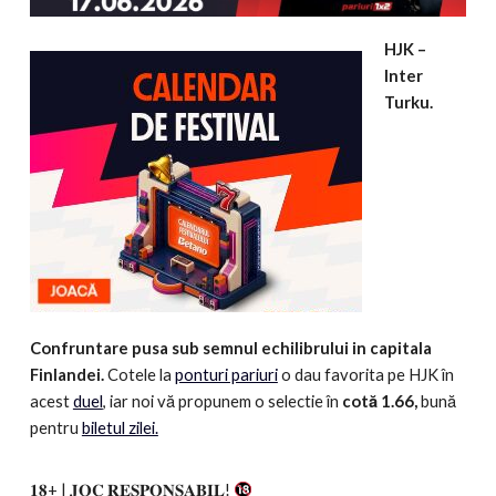
HJK –
Inter
Turku.
Confruntare pusa sub semnul echilibrului in capitala
Finlandei.
Cotele la
ponturi pariuri
o dau favorita pe HJK în
acest
duel
, iar noi vă propunem o selectie în
cotă 1.66,
bună
pentru
biletul zilei.
𝟏𝟖+ | 𝐉𝐎𝐂 𝐑𝐄𝐒𝐏𝐎𝐍𝐒𝐀𝐁𝐈𝐋!