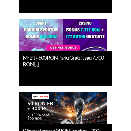
MrBit » 600 RON Pariu Gratuit sau 7.700
RON [..]
Winmasters »» 50 RON Freebet + 300