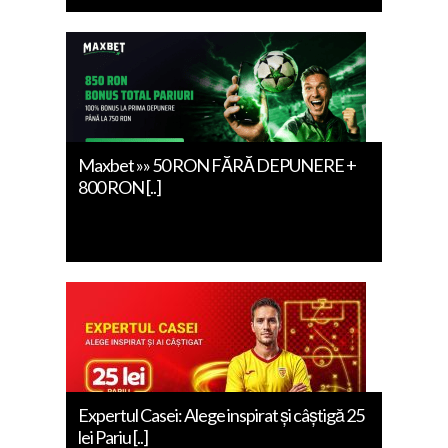
Maxbet »» 50 RON FĂRĂ DEPUNERE +
800 RON [..]
Expertul Casei: Alege inspirat și câștigă 25
lei Pariu [..]