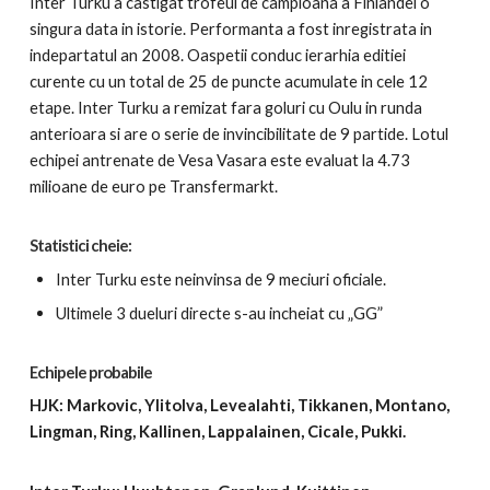
Inter Turku a castigat trofeul de campioana a Finlandei o
singura data in istorie. Performanta a fost inregistrata in
indepartatul an 2008. Oaspetii conduc ierarhia editiei
curente cu un total de 25 de puncte acumulate in cele 12
etape. Inter Turku a remizat fara goluri cu Oulu in runda
anterioara si are o serie de invincibilitate de 9 partide. Lotul
echipei antrenate de Vesa Vasara este evaluat la 4.73
milioane de euro pe Transfermarkt.
Statistici cheie:
Inter Turku este neinvinsa de 9 meciuri oficiale.
Ultimele 3 dueluri directe s-au incheiat cu „GG”
Echipele probabile
HJK: Markovic, Ylitolva, Levealahti, Tikkanen, Montano,
Lingman, Ring, Kallinen, Lappalainen, Cicale, Pukki.