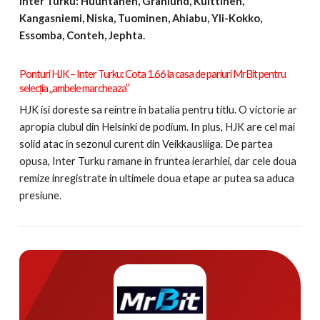
Inter Turku: Huuhtanen, Granlund, Kuittinen,
Kangasniemi, Niska, Tuominen, Ahiabu, Yli-Kokko,
Essomba, Conteh, Jephta.
Pontu
ri HJK – Inter Turku:
Cota 1.66 la casa de pariuri MrBit pentru
selecția „ambele marcheaza”
HJK isi doreste sa reintre in batalia pentru titlu. O victorie ar
apropia clubul din Helsinki de podium. In plus, HJK are cel mai
solid atac in sezonul curent din Veikkausliiga. De partea
opusa, Inter Turku ramane in fruntea ierarhiei, dar cele doua
remize inregistrate in ultimele doua etape ar putea sa aduca
presiune.