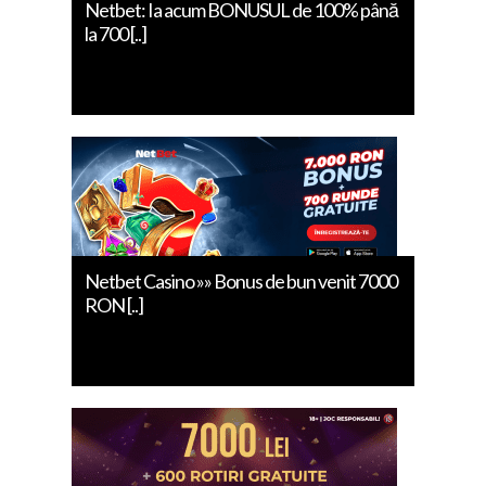
Netbet: Ia acum BONUSUL de 100% până
la 700 [..]
Netbet Casino »» Bonus de bun venit 7000
RON [..]