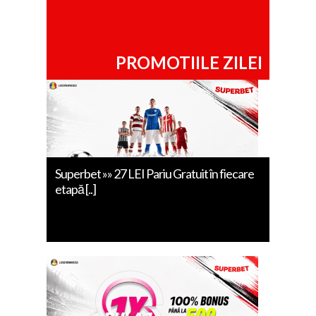
PROMOTIILE ZILEI
Superbet »» 27 LEI Pariu Gratuit în fiecare
etapă [..]