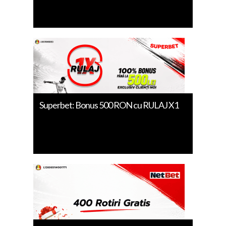
Superbet: Bonus 500 RON cu RULAJ X1