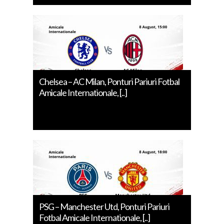
Chelsea – AC Milan, Ponturi Pariuri Fotbal
Amicale Internationale, [..]
PSG – Manchester Utd, Ponturi Pariuri
Fotbal Amicale Internationale, [..]