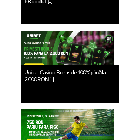
FREEBET [..]
Unibet Casino: Bonus de 100% până la
2.000 RON [..]