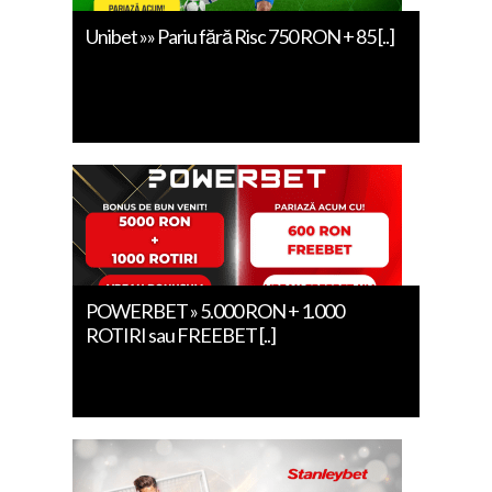
Unibet »» Pariu fără Risc 750 RON + 85 [..]
POWERBET » 5.000 RON + 1.000
ROTIRI sau FREEBET [..]