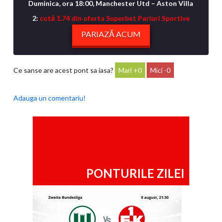
Duminica, ora 18:00, Manchester Utd – Aston Villa
2:
cotă 1.74 din oferta Superbet Pariuri Sportive
PARIAZĂ ACUM
Ce sanse are acest pont sa iasa?
0
0
Adauga un comentariu!
PONTURILE ZILEI