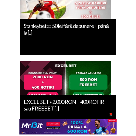
Stanleybet »» 50 lei fără depunere + până
la [..]
EXCELBET » 2.000 RON + 400 ROTIRI
sau FREEBET [..]