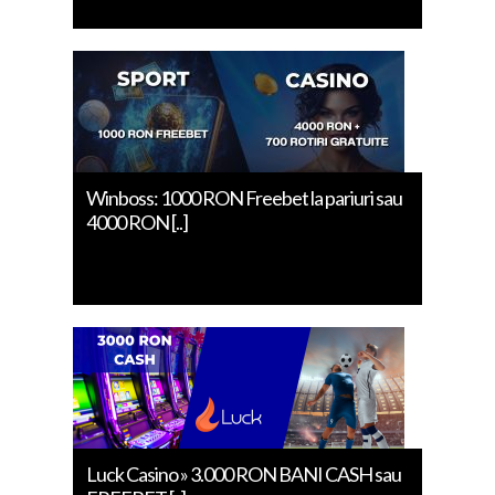
Winboss: 1000 RON Freebet la pariuri sau
4000 RON [..]
Luck Casino » 3.000 RON BANI CASH sau