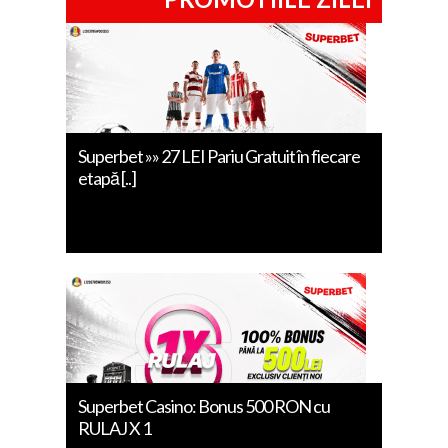
Superbet »» 27 LEI Pariu Gratuit în fiecare
etapă [..]
Superbet Casino: Bonus 500 RON cu
RULAJ X 1