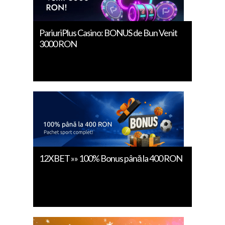
PariuriPlus Casino: BONUS de Bun Venit
3000 RON
12XBET »» 100% Bonus până la 400 RON