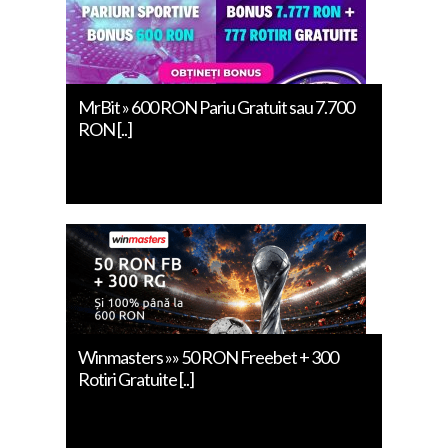
MrBit » 600 RON Pariu Gratuit sau 7.700
RON [..]
Winmasters »» 50 RON Freebet + 300
Rotiri Gratuite [..]