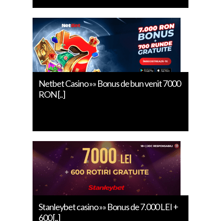
Netbet Casino »» Bonus de bun venit 7000
RON [..]
Stanleybet casino »» Bonus de 7.000 LEI +
600 [..]