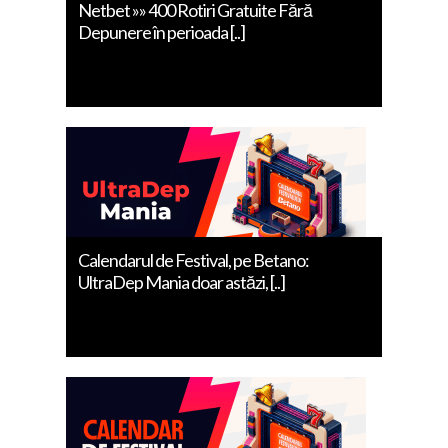
Netbet »» 400 Rotiri Gratuite Fără
Depunere în perioada [..]
Calendarul de Festival, pe Betano:
UltraDep Mania doar astăzi, [..]