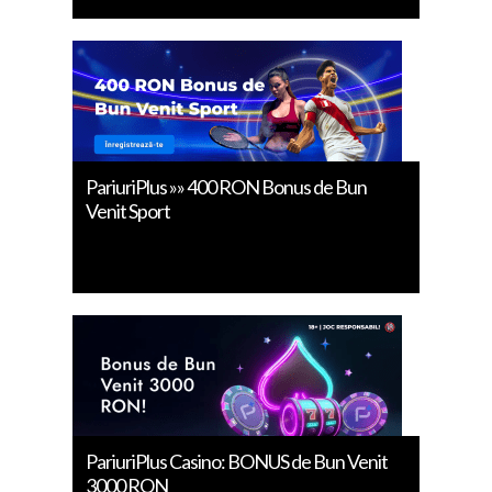
PariuriPlus »» 400 RON Bonus de Bun
Venit Sport
PariuriPlus Casino: BONUS de Bun Venit
3000 RON