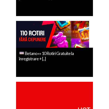
Betano »» 10 Rotiri Gratuite la
înregistrare + [..]