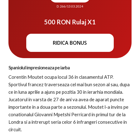
D. 266/13.03.2024
500 RON Rulaj X1
RIDICA BONUS
Spaniolul impresioneaza pe iarba
Corentin Moutet ocupa locul 36 in clasamentul ATP.
Sportivul francez traverseaza cel mai bun sezon al sau, dupa
ce in luna aprilie a ajuns pe pozitia 30 in ierarhia mondiala.
Jucatorul in varsta de 27 de ani va avea de aparat puncte
importante in a doua parte a sezonului. Moutet l-a invins pe
conationalul Giovanni Mpetshi Perricard in primul tur de la
Londra si a intrerupt seria celor 6 infrangeri consecutive in
circuit.