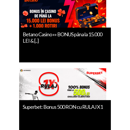
Betano Casino »» BONUS pâna la 15.000
LEI & [..]
Superbet: Bonus 500 RON cu RULAJ X1