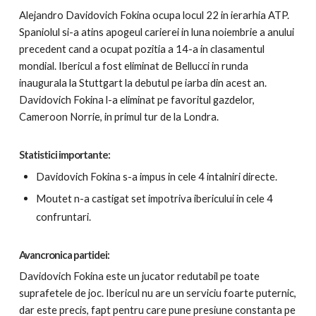
Alejandro Davidovich Fokina ocupa locul 22 in ierarhia ATP.
Spaniolul si-a atins apogeul carierei in luna noiembrie a anului
precedent cand a ocupat pozitia a 14-a in clasamentul
mondial. Ibericul a fost eliminat de Bellucci in runda
inaugurala la Stuttgart la debutul pe iarba din acest an.
Davidovich Fokina l-a eliminat pe favoritul gazdelor,
Cameroon Norrie, in primul tur de la Londra.
Statistici importante:
Davidovich Fokina s-a impus in cele 4 intalniri directe.
Moutet n-a castigat set impotriva ibericului in cele 4
confruntari.
Avancronica partidei:
Davidovich Fokina este un jucator redutabil pe toate
suprafetele de joc. Ibericul nu are un serviciu foarte puternic,
dar este precis, fapt pentru care pune presiune constanta pe