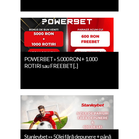
POWERBET » 5.000 RON + 1.000
ROTIRI sau FREEBET [..]
Stanleybet »» 50 lei fără depunere + până