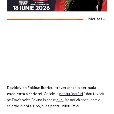
Moutet –
Davidovich Fokina: Ibericul traverseaza o perioada
excelenta a carierei
.
Cotele la
ponturi pariuri
il dau favorit
pe Davidovich Fokina în acest
duel
, iar noi vă propunem o
selecție în
cotă 1.66,
bună pentru
biletul zilei.