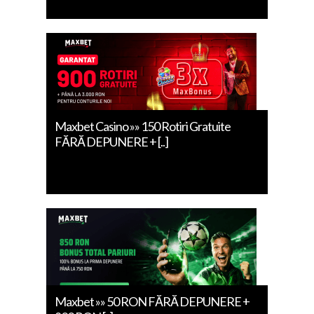
Maxbet Casino »» 150 Rotiri Gratuite
FĂRĂ DEPUNERE + [..]
Maxbet »» 50 RON FĂRĂ DEPUNERE +