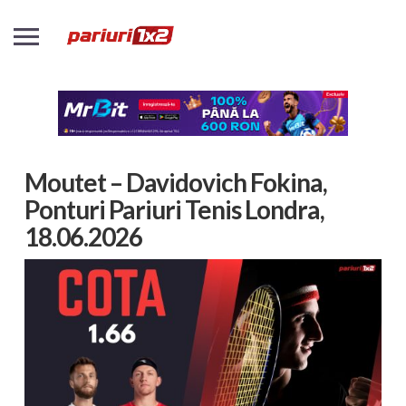
Moutet – Davidovich Fokina,
Ponturi Pariuri Tenis Londra,
18.06.2026