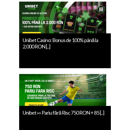
Unibet Casino: Bonus de 100% până la
2.000 RON [..]
Unibet »» Pariu fără Risc 750 RON + 85 [..]