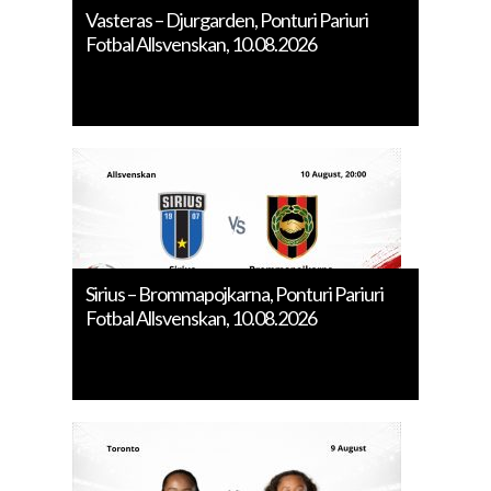
Vasteras – Djurgarden, Ponturi Pariuri
Fotbal Allsvenskan, 10.08.2026
Sirius – Brommapojkarna, Ponturi Pariuri
Fotbal Allsvenskan, 10.08.2026