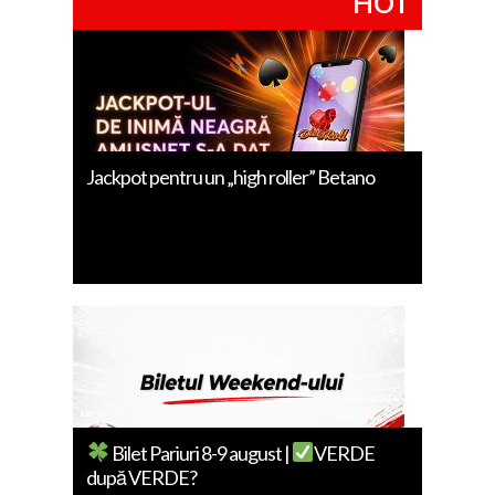
HOT
Jackpot pentru un „high roller” Betano
Bilet Pariuri 8-9 august |
VERDE
după VERDE?