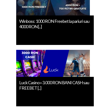
Winboss: 1000 RON Freebet la pariuri sau
4000 RON [..]
Luck Casino » 3.000 RON BANI CASH sau
FREEBET [..]