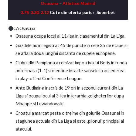
Osasuna – Atletico Madrid
3.75 3.30 2.12
Cote din oferta pariuri Superbet
CA Osasuna
Osasuna ocupa locul al 11-lea in clasamentul din La Liga.
Gazdele au inregistrat 45 de puncte in cele 35 de etape si
se afla la doua lungimi distanta de cupele europene.
Clubul din Pamplona a remizat impotriva lui Betis in runda
anterioara (1-1) si mentine intacte sansele la accederea
in play-off-ul Conference League.
Ante Budimir a inscris de 19 ori in sezonul curent din La
Liga si ocupa locul al 3-lea in ierarhia golgheterilor dupa
Mbappe si Lewandowski.
Croatul a marcat peste o treime din golurile Osasunei in
stagiunea actuala din La Liga si este „pilonul” principal al
atacului.