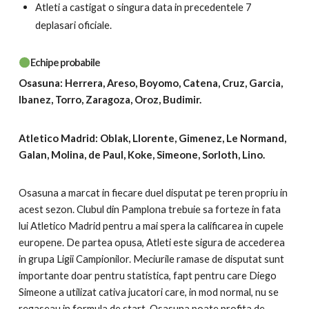
Atleti a castigat o singura data in precedentele 7
deplasari oficiale.
Echipe probabile
Osasuna: Herrera, Areso, Boyomo, Catena, Cruz, Garcia,
Ibanez, Torro, Zaragoza, Oroz, Budimir.
Atletico Madrid: Oblak, Llorente, Gimenez, Le Normand,
Galan, Molina, de Paul, Koke, Simeone, Sorloth, Lino.
Osasuna a marcat in fiecare duel disputat pe teren propriu in
acest sezon. Clubul din Pamplona trebuie sa forteze in fata
lui Atletico Madrid pentru a mai spera la calificarea in cupele
europene. De partea opusa, Atleti este sigura de accederea
in grupa Ligii Campionilor. Meciurile ramase de disputat sunt
importante doar pentru statistica, fapt pentru care Diego
Simeone a utilizat cativa jucatori care, in mod normal, nu se
regaseau in formula de start. Osasuna poate profita de