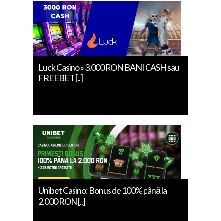
Luck Casino » 3.000 RON BANI CASH sau
FREEBET [..]
Unibet Casino: Bonus de 100% până la
2.000 RON [..]