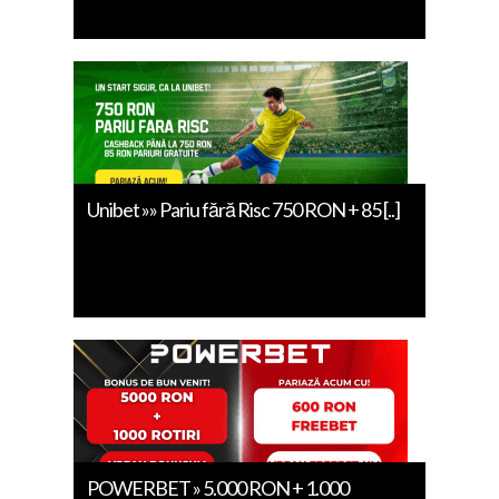
Unibet »» Pariu fără Risc 750 RON + 85 [..]
POWERBET » 5.000 RON + 1.000