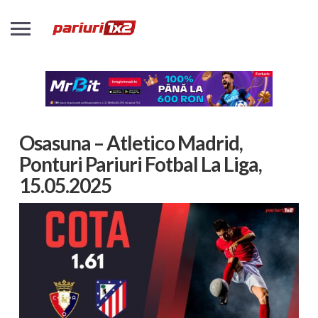
Osasuna – Atletico Madrid,
Ponturi Pariuri Fotbal La Liga,
15.05.2025