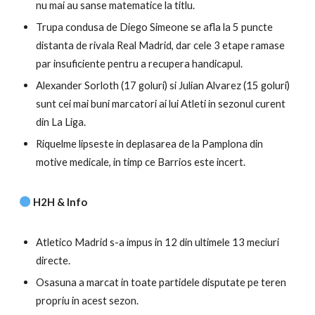
nu mai au sanse matematice la titlu.
Trupa condusa de Diego Simeone se afla la 5 puncte
distanta de rivala Real Madrid, dar cele 3 etape ramase
par insuficiente pentru a recupera handicapul.
Alexander Sorloth (17 goluri) si Julian Alvarez (15 goluri)
sunt cei mai buni marcatori ai lui Atleti in sezonul curent
din La Liga.
Riquelme lipseste in deplasarea de la Pamplona din
motive medicale, in timp ce Barrios este incert.
H2H & Info
Atletico Madrid s-a impus in 12 din ultimele 13 meciuri
directe.
Osasuna a marcat in toate partidele disputate pe teren
propriu in acest sezon.