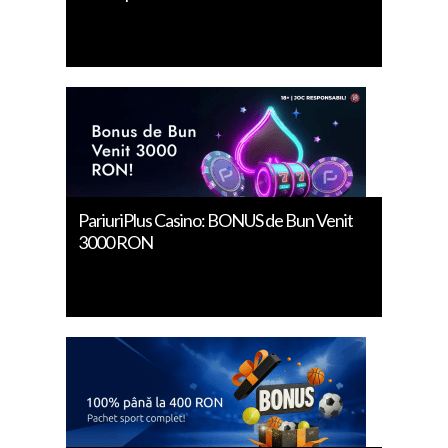
PariuriPlus Casino: BONUS de Bun Venit
3000 RON