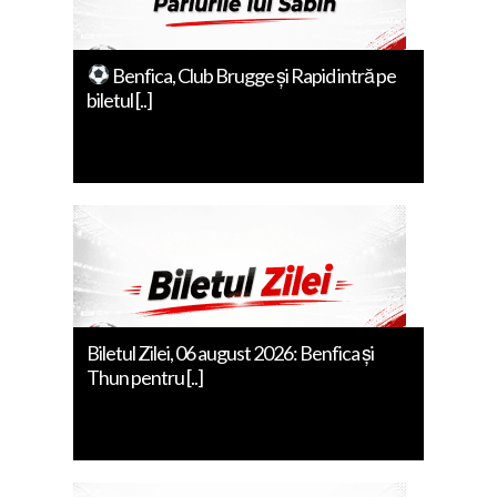
Benfica, Club Brugge și Rapid intră pe
biletul [..]
Biletul Zilei, 06 august 2026: Benfica și
Thun pentru [..]