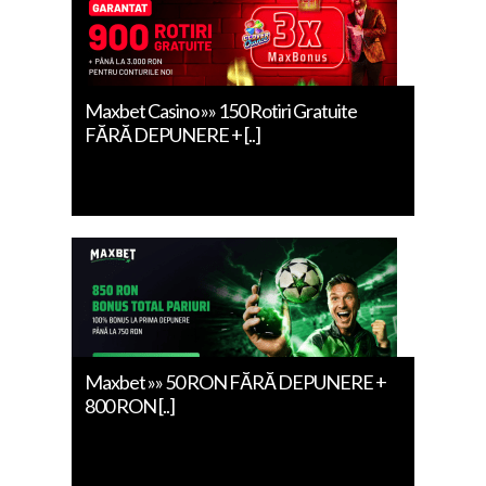
Maxbet Casino »» 150 Rotiri Gratuite
FĂRĂ DEPUNERE + [..]
Maxbet »» 50 RON FĂRĂ DEPUNERE +
800 RON [..]