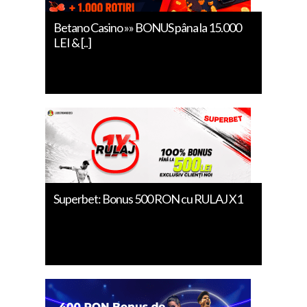
Betano Casino »» BONUS pâna la 15.000
LEI & [..]
Superbet: Bonus 500 RON cu RULAJ X1