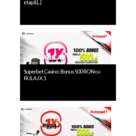
etapă [..]
Superbet Casino: Bonus 500 RON cu
RULAJ X 1