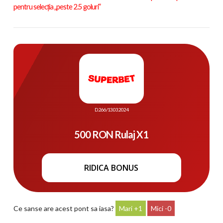
pentru selecția „peste 2.5 goluri”
D. 266/13.03.2024
500 RON Rulaj X1
RIDICA BONUS
Ce sanse are acest pont sa iasa?
1
0