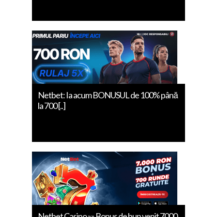
Netbet: Ia acum BONUSUL de 100% până
la 700 [..]
Netbet Casino »» Bonus de bun venit 7000