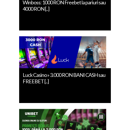
Winboss: 1000 RON Freebet la pariuri sau
4000 RON [..]
Luck Casino » 3.000 RON BANI CASH sau
FREEBET [..]