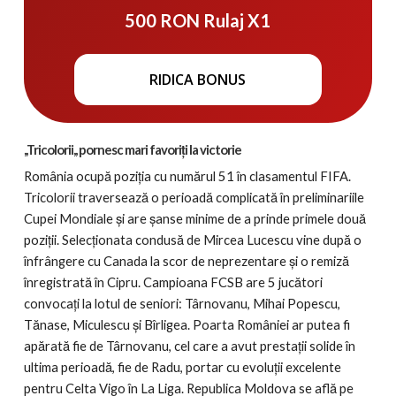
500 RON Rulaj X1
RIDICA BONUS
,,Tricolorii,, pornesc mari favoriți la victorie
România ocupă poziția cu numărul 51 în clasamentul FIFA.
Tricolorii traversează o perioadă complicată în preliminariile
Cupei Mondiale și are șanse minime de a prinde primele două
poziții. Selecționata condusă de Mircea Lucescu vine după o
înfrângere cu Canada la scor de neprezentare și o remiză
înregistrată în Cipru. Campioana FCSB are 5 jucători
convocați la lotul de seniori: Târnovanu, Mihai Popescu,
Tănase, Miculescu și Bîrligea. Poarta României ar putea fi
apărată fie de Târnovanu, cel care a avut prestații solide în
ultima perioadă, fie de Radu, portar cu evoluții excelente
pentru Celta Vigo în La Liga. Republica Moldova se află pe