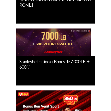
RON [..]
Stanleybet casino »» Bonus de 7.000 LEI +
600 [..]