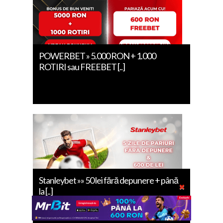
POWERBET » 5.000 RON + 1.000
ROTIRI sau FREEBET [..]
Stanleybet »» 50 lei fără depunere + până
la [..]