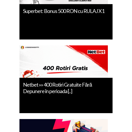
Superbet: Bonus 500 RON cu RULAJ X1
Netbet »» 400 Rotiri Gratuite Fără
Depunere în perioada [..]