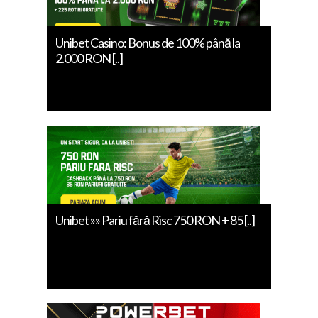
Unibet Casino: Bonus de 100% până la
2.000 RON [..]
Unibet »» Pariu fără Risc 750 RON + 85 [..]