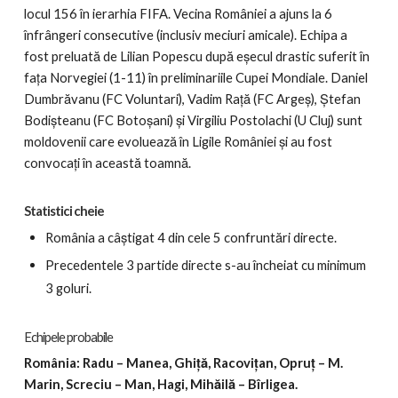
locul 156 în ierarhia FIFA. Vecina României a ajuns la 6
înfrângeri consecutive (inclusiv meciuri amicale). Echipa a
fost preluată de Lilian Popescu după eșecul drastic suferit în
fața Norvegiei (1-11) în preliminariile Cupei Mondiale. Daniel
Dumbrăvanu (FC Voluntari), Vadim Rață (FC Argeș), Ștefan
Bodișteanu (FC Botoșani) și Virgiliu Postolachi (U Cluj) sunt
moldovenii care evoluează în Ligile României și au fost
convocați în această toamnă.
Statistici cheie
România a câștigat 4 din cele 5 confruntări directe.
Precedentele 3 partide directe s-au încheiat cu minimum
3 goluri.
Echipele probabile
România: Radu – Manea, Ghiță, Racovițan, Opruț – M.
Marin, Screciu – Man, Hagi, Mihăilă – Bîrligea.