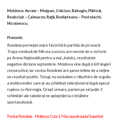
Moldova: Avram – Moțpan, Crăciun, Baboglo, Plătică,
Reabciuk – Caimacov, Rață, Bodișteanu – Postolachi,
Nicolaescu.
Pronostic
România pornește mare favorită în partida de joi seară.
Trupa condusă de Mircea Lucescu are nevoie de o victorie
pe Arena Națională pentru a mai ,,îndulci,, rezultatele
negative din luna septembrie. Moldova vine după 6 înfrângeri
consecutive, iar vecina României are șanse infime de a obține
un rezultat pozitiv. Totuși, nu excludem o răbufnire de orgoliu
a moldovenilor care și-au schimbat selecționerul după eșecul
rușinos cu Norvegia. Drept urmare, pariem pe cel puțin 3
schimbări ale tabelei și ne așteptăm la o întâlnire
spectaculoasă.
Ponturi România – Moldova: Cota 1.74 la casa de pariuri Superbet