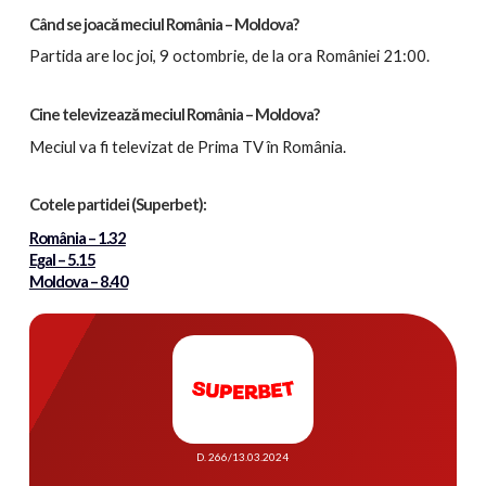
Când se joacă meciul România – Moldova
?
Partida
are loc joi, 9 octombrie, de la ora României 21:00.
Cine televizează meciul România – Moldova
?
Meciul va fi televizat de Prima TV în România.
Cotele partidei
(Superbet):
România – 1.32
Egal – 5.15
Moldova – 8.40
D. 266/13.03.2024