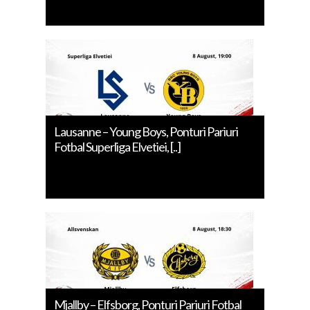
Lausanne – Young Boys, Ponturi Pariuri
Fotbal Superliga Elvetiei, [..]
Mjallby – Elfsborg, Ponturi Pariuri Fotbal