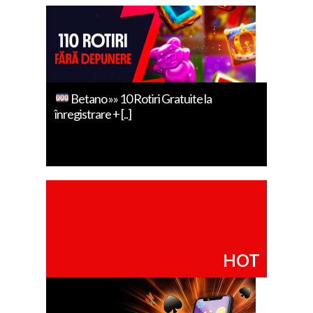
Betano »» 10 Rotiri Gratuite la
înregistrare + [..]
HOT