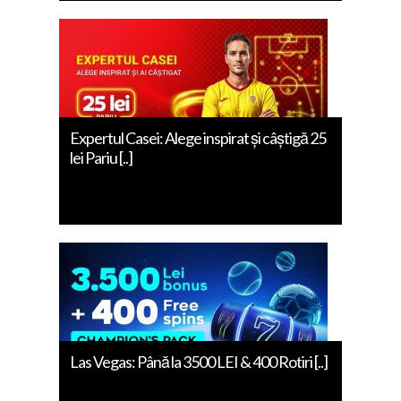
Expertul Casei: Alege inspirat și câștigă 25
lei Pariu [..]
Las Vegas: Până la 3500 LEI & 400 Rotiri [..]