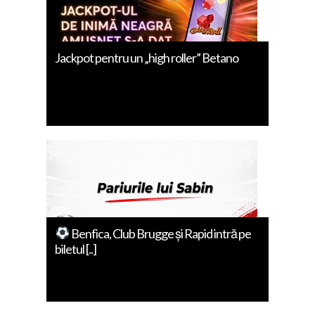
Jackpot pentru un „high roller” Betano
Benfica, Club Brugge și Rapid intră pe
biletul [..]