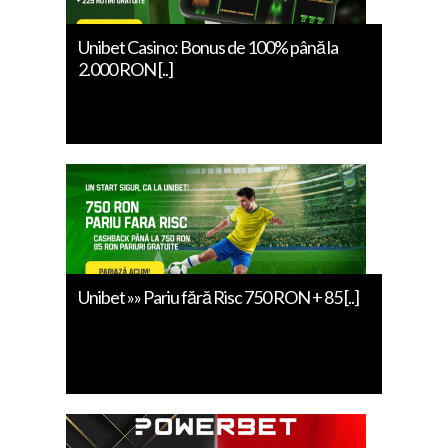
Unibet Casino: Bonus de 100% până la
2.000 RON [..]
Unibet »» Pariu fără Risc 750 RON + 85 [..]