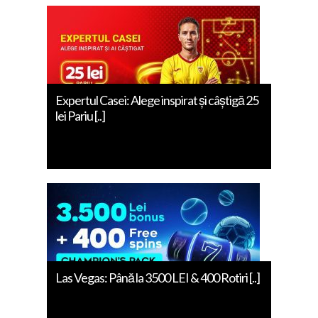
Expertul Casei: Alege inspirat și câștigă 25
lei Pariu [..]
Las Vegas: Până la 3500 LEI & 400 Rotiri [..]