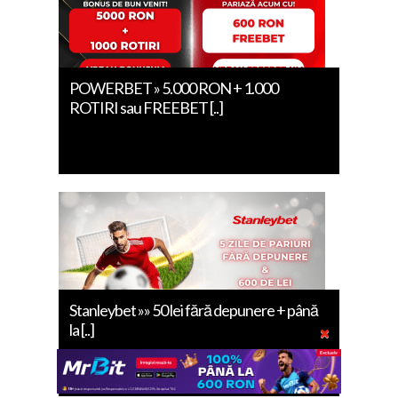
POWERBET » 5.000 RON + 1.000
ROTIRI sau FREEBET [..]
Stanleybet »» 50 lei fără depunere + până
la [..]