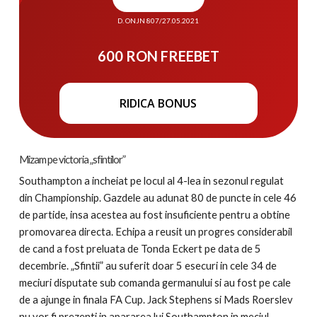
D. ONJN 807/27.05.2021
600 RON FREEBET
RIDICA BONUS
Mizam pe victoria „sfintilor”
Southampton a incheiat pe locul al 4-lea in sezonul regulat
din Championship. Gazdele au adunat 80 de puncte in cele 46
de partide, insa acestea au fost insuficiente pentru a obtine
promovarea directa. Echipa a reusit un progres considerabil
de cand a fost preluata de Tonda Eckert pe data de 5
decembrie. „Sfintii” au suferit doar 5 esecuri in cele 34 de
meciuri disputate sub comanda germanului si au fost pe cale
de a ajunge in finala FA Cup. Jack Stephens si Mads Roerslev
nu vor fi prezenti in apararea lui Southampton in meciul