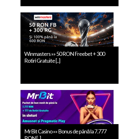
Winmasters »» 50 RON Freebet + 300
Rotiri Gratuite [..]
MrBit Casino »» Bonus de până la 7.777
RON [..]