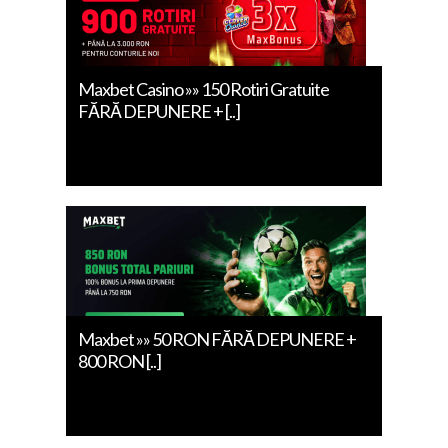
Maxbet Casino »» 150 Rotiri Gratuite
FĂRĂ DEPUNERE + [..]
Maxbet »» 50 RON FĂRĂ DEPUNERE +
800 RON [..]