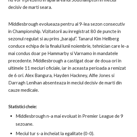
decisiv de marti seara.
Middlesbrough evolueaza pentru al 9-lea sezon consecutiv
in Championship. Vizitatorii au inregistrat 80 de puncte in
sezonul regulat si au prins „barajul”. Tanarul Kim Hellberg
conduce echipa de la finalul lunii noiembrie, tehnician care le-a
mai condus doar pe Hammarby si Varnamo in mandatele
precedente. Middlesbrough a castigat doar de doua ori in
ultimele 11 meciuri oficiale, iar in aceasta perioada a remizat
de 6 ori. Alex Bangura, Hayden Hackney, Alfie Jones si
Darragh Lenihan absenteaza in meciul decisiv de marti din
cauze medicale.
Statistici cheie:
Middlesbrough n-a mai evoluat in Premier League de 9
sezoane.
Meciul tur s-a incheiat la egalitate (0-0).