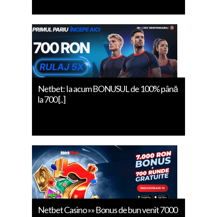
Netbet: Ia acum BONUSUL de 100% până
la 700 [..]
Netbet Casino »» Bonus de bun venit 7000