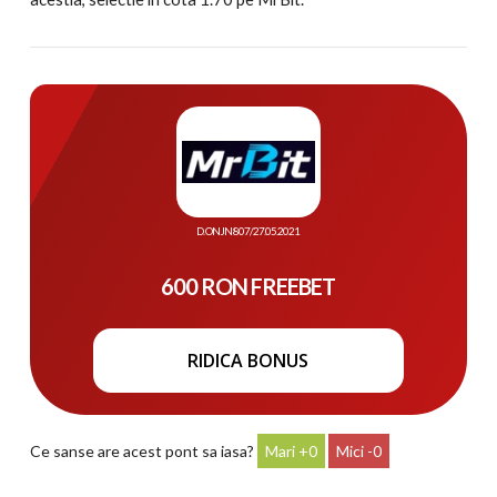
D. ONJN 807/27.05.2021
600 RON FREEBET
RIDICA BONUS
Ce sanse are acest pont sa iasa?
0
0