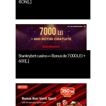
RON [..]
Stanleybet casino »» Bonus de 7.000 LEI +
600 [..]