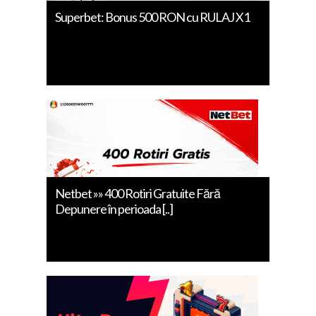
Superbet: Bonus 500 RON cu RULAJ X1
Netbet »» 400 Rotiri Gratuite Fără
Depunere în perioada [..]