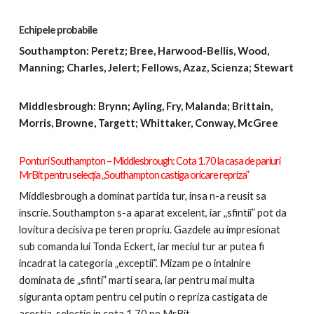
Echipele probabile
Southampton: Peretz; Bree, Harwood-Bellis, Wood,
Manning; Charles, Jelert; Fellows, Azaz, Scienza; Stewart
Middlesbrough: Brynn; Ayling, Fry, Malanda; Brittain,
Morris, Browne, Targett; Whittaker, Conway, McGree
Pontu
ri Southampton – Middlesbrough:
Cota 1.70 la casa de pariuri
MrBit pentru selecția „Southampton castiga oricare repriza”
Middlesbrough a dominat partida tur, insa n-a reusit sa
inscrie. Southampton s-a aparat excelent, iar „sfintii” pot da
lovitura decisiva pe teren propriu. Gazdele au impresionat
sub comanda lui Tonda Eckert, iar meciul tur ar putea fi
incadrat la categoria „exceptii”. Mizam pe o intalnire
dominata de „sfinti” marti seara, iar pentru mai multa
siguranta optam pentru cel putin o repriza castigata de
acestia, selectie in cota 1.70 pe MrBit.