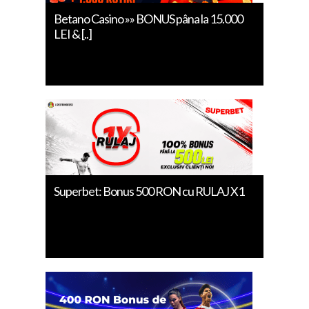
Betano Casino »» BONUS pâna la 15.000
LEI & [..]
Superbet: Bonus 500 RON cu RULAJ X1