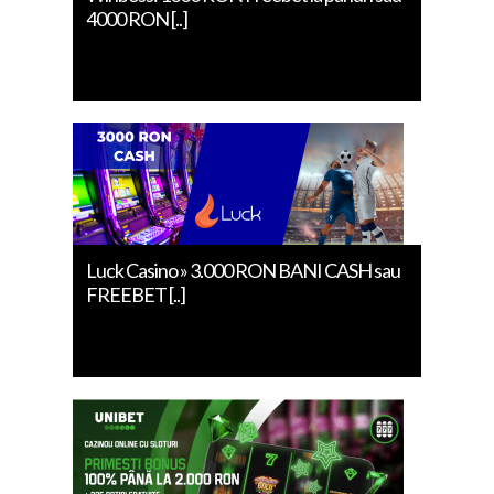
4000 RON [..]
Luck Casino » 3.000 RON BANI CASH sau
FREEBET [..]