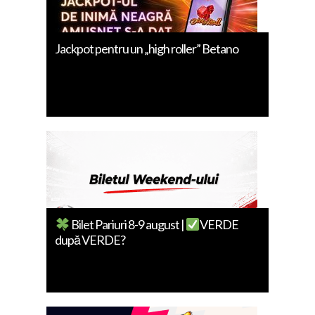
Jackpot pentru un „high roller” Betano
Bilet Pariuri 8-9 august |
VERDE
după VERDE?