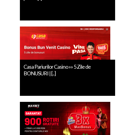
Casa Pariurilor Casino »» 5 Zile de
BONUSURI | [..]