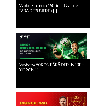
Maxbet Casino »» 150 Rotiri Gratuite
FĂRĂ DEPUNERE + [..]
Maxbet »» 50 RON FĂRĂ DEPUNERE +
800 RON [..]