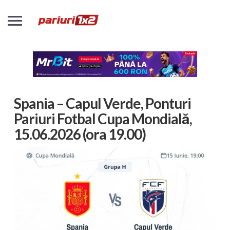
Spania – Capul Verde, Ponturi
Pariuri Fotbal Cupa Mondială,
15.06.2026 (ora 19.00)