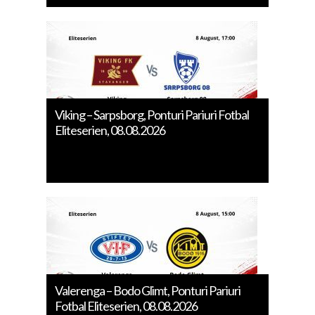
Viking – Sarpsborg, Ponturi Pariuri Fotbal
Eliteserien, 08.08.2026
Valerenga – Bodo Glimt, Ponturi Pariuri
Fotbal Eliteserien, 08.08.2026