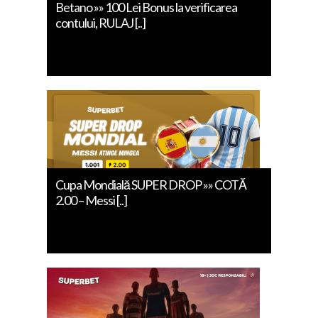
Betano »» 100 Lei Bonus la verificarea
contului, RULAJ [..]
Cupa Mondială SUPER DROP »» COTĂ
2.00 – Messi [..]