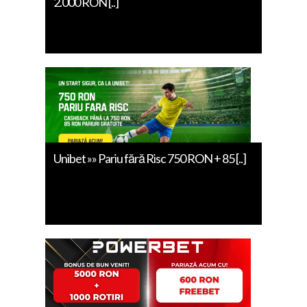
2.000 RON [..]
Unibet »» Pariu fără Risc 750 RON + 85 [..]