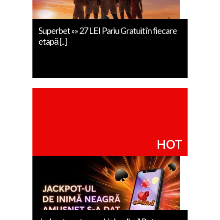
Superbet »» 27 LEI Pariu Gratuit în fiecare
etapă [..]
HOT