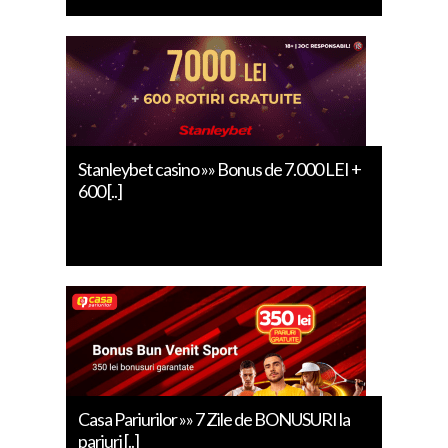
Stanleybet casino »» Bonus de 7.000 LEI +
600 [..]
Casa Pariurilor »» 7 Zile de BONUSURI la
pariuri [..]