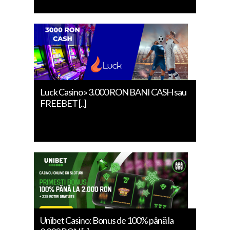
Luck Casino » 3.000 RON BANI CASH sau
FREEBET [..]
Unibet Casino: Bonus de 100% până la