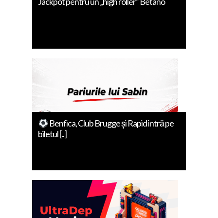
Jackpot pentru un „high roller” Betano
Benfica, Club Brugge și Rapid intră pe
biletul [..]