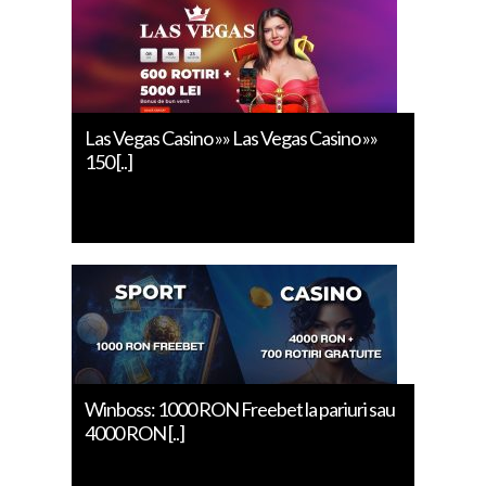
Las Vegas Casino »» Las Vegas Casino »»
150 [..]
Winboss: 1000 RON Freebet la pariuri sau
4000 RON [..]