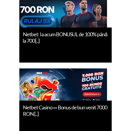
Netbet: Ia acum BONUSUL de 100% până
la 700 [..]
Netbet Casino »» Bonus de bun venit 7000
RON [..]