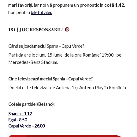
mari favoriți, iar noi vă propunem un pronostic în
cotă 1.42
,
bun pentru
biletul zilei.
𝟏𝟖+ | 𝐉𝐎𝐂 𝐑𝐄𝐒𝐏𝐎𝐍𝐒𝐀𝐁𝐈𝐋!
Când se joacă meciul
Spania – Capul Verde?
Partida
are loc luni, 15 iunie, de la ora României 19:00, pe
Mercedes-Benz Stadium.
Cine televizează meciul
Spania – Capul Verde?
Duelul este televizat de Antena 1 și Antena Play în România.
Cotele partidei
(Betano):
Spania – 1.12
Egal – 8.50
Capul Verde – 26.00