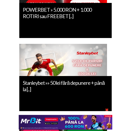
POWERBET » 5.000 RON + 1.000
ROTIRI sau FREEBET [..]
Stanleybet »» 50 lei fără depunere + până
la [..]