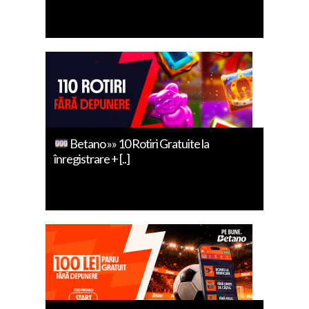
Betano »» 10 Rotiri Gratuite la
înregistrare + [..]