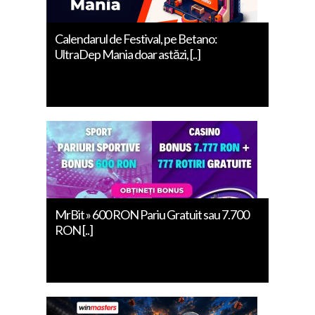
Calendarul de Festival, pe Betano:
UltraDep Mania doar astăzi, [..]
MrBit » 600 RON Pariu Gratuit sau 7.700
RON [..]