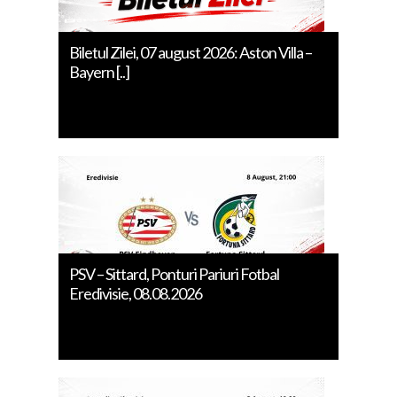
Biletul Zilei, 07 august 2026: Aston Villa –
Bayern [..]
PSV – Sittard, Ponturi Pariuri Fotbal
Eredivisie, 08.08.2026