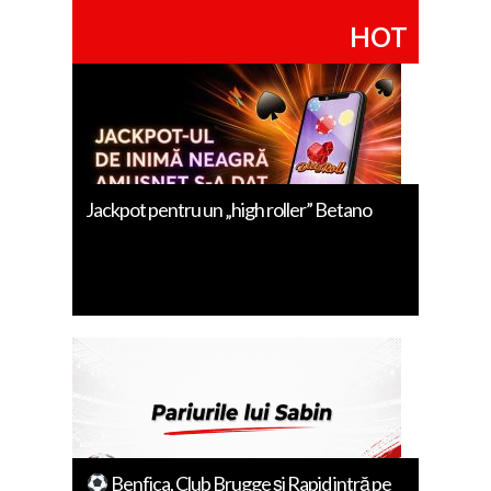
HOT
Jackpot pentru un „high roller” Betano
Benfica, Club Brugge și Rapid intră pe