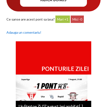
Ce sanse are acest pont sa iasa?
1
0
Adauga un comentariu!
PONTURILE ZILEI
Un Pont pe Zi, 07 august: Ieri am bifat [..]