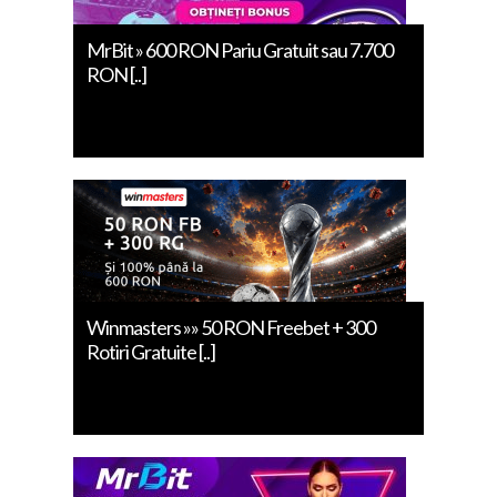
MrBit » 600 RON Pariu Gratuit sau 7.700
RON [..]
Winmasters »» 50 RON Freebet + 300
Rotiri Gratuite [..]