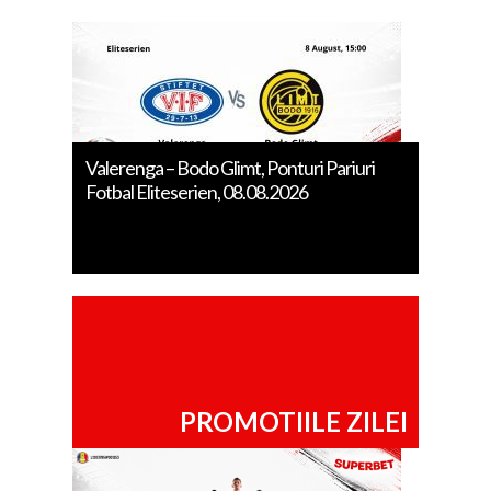
Valerenga – Bodo Glimt, Ponturi Pariuri
Fotbal Eliteserien, 08.08.2026
PROMOTIILE ZILEI