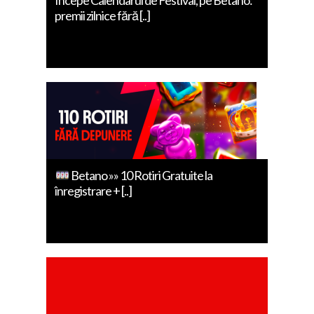
Începe Calendarul de Festival, pe Betano:
premii zilnice fără [..]
Betano »» 10 Rotiri Gratuite la
înregistrare + [..]