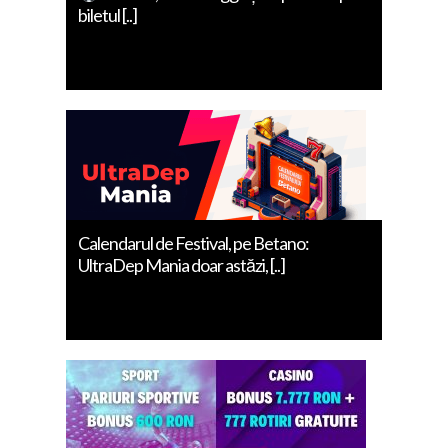
biletul [..]
Calendarul de Festival, pe Betano:
UltraDep Mania doar astăzi, [..]