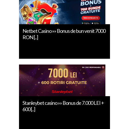
Netbet Casino »» Bonus de bun venit 7000
RON [..]
Stanleybet casino »» Bonus de 7.000 LEI +
600 [..]