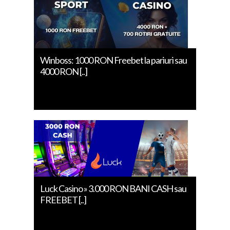
Winboss: 1000 RON Freebet la pariuri sau
4000 RON [..]
Luck Casino » 3.000 RON BANI CASH sau
FREEBET [..]