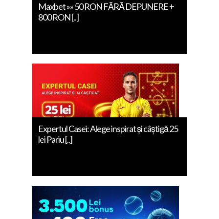
Maxbet »» 50 RON FĂRĂ DEPUNERE +
800 RON [..]
Expertul Casei: Alege inspirat și câștigă 25
lei Pariu [..]