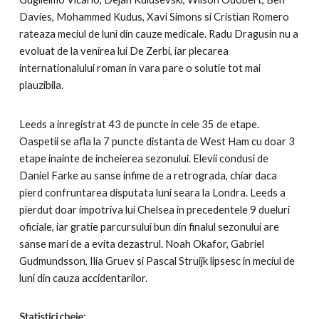
Davies, Mohammed Kudus, Xavi Simons si Cristian Romero
rateaza meciul de luni din cauze medicale. Radu Dragusin nu a
evoluat de la venirea lui De Zerbi, iar plecarea
internationalului roman in vara pare o solutie tot mai
plauzibila.
Leeds a inregistrat 43 de puncte in cele 35 de etape.
Oaspetii se afla la 7 puncte distanta de West Ham cu doar 3
etape inainte de incheierea sezonului. Elevii condusi de
Daniel Farke au sanse infime de a retrograda, chiar daca
pierd confruntarea disputata luni seara la Londra. Leeds a
pierdut doar impotriva lui Chelsea in precedentele 9 dueluri
oficiale, iar gratie parcursului bun din finalul sezonului are
sanse mari de a evita dezastrul. Noah Okafor, Gabriel
Gudmundsson, Ilia Gruev si Pascal Struijk lipsesc in meciul de
luni din cauza accidentarilor.
Statistici cheie: