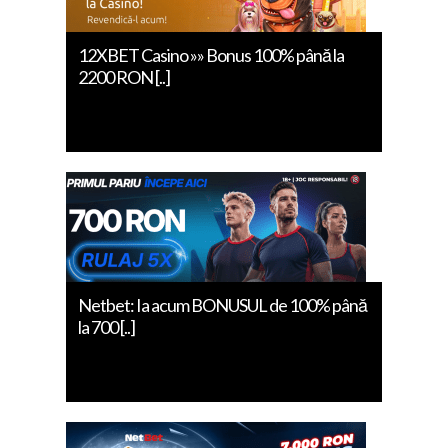
12XBET Casino »» Bonus 100% până la
2200 RON [..]
Netbet: Ia acum BONUSUL de 100% până
la 700 [..]