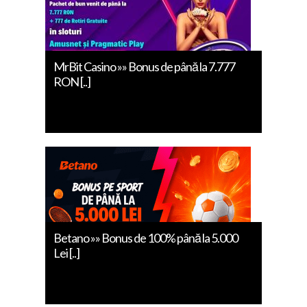
MrBit Casino »» Bonus de până la 7.777
RON [..]
Betano »» Bonus de 100% până la 5.000
Lei [..]