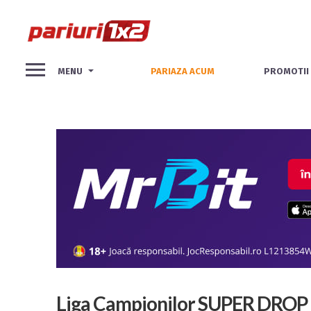
MENU
PARIAZA ACUM
PROMOTII 
Liga Campionilor SUPER DROP 