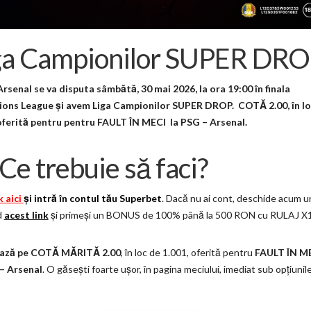
ga Campionilor SUPER DR
rsenal se va disputa sâmbătă, 30 mai 2026, la ora 19:00 în finala
ons League și avem Liga Campionilor SUPER DROP. COTĂ 2.00, în lo
oferită pentru pentru FAULT ÎN MECI la PSG – Arsenal.
Ce trebuie să faci?
k aici
și intră în contul tău Superbet
. Dacă nu ai cont, deschide acum u
d
acest link
și primeși un BONUS de 100% până la 500 RON cu RULAJ X
iază pe COTĂ MĂRITĂ 2.00
, în loc de 1.001, oferită pentru
FAULT ÎN M
– Arsenal
. O găsești foarte ușor, în pagina meciului, imediat sub opțiunile