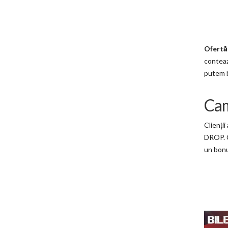
Ofertă 
contează
putem b
Ca
Clienți
DROP. C
un bonu