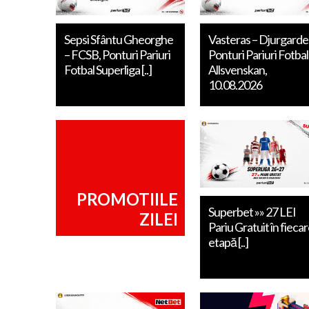
Sepsi Sfântu Gheorghe
Vasteras – Djurgarde
– FCSB, Ponturi Pariuri
Ponturi Pariuri Fotbal
Fotbal Superliga [..]
Allsvenskan,
10.08.2026
PROMOTIILE
Superbet »» 27 LEI
ZILEI
Pariu Gratuit în fieca
etapă [..]