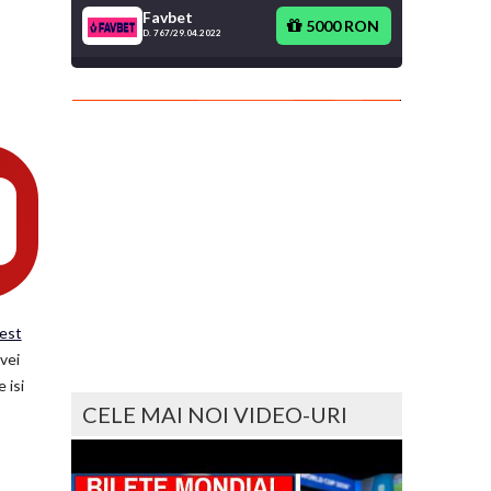
Favbet
5000 RON
D. 767/29.04.2022
est
vei
 isi
CELE MAI NOI VIDEO-URI