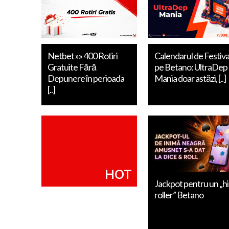
Netbet »» 400 Rotiri
Calendarul de Festiva
Gratuite Fără
pe Betano: UltraDep
Depunere în perioada
Mania doar astăzi, [..]
[..]
HOT
Jackpot pentru un „h
roller” Betano