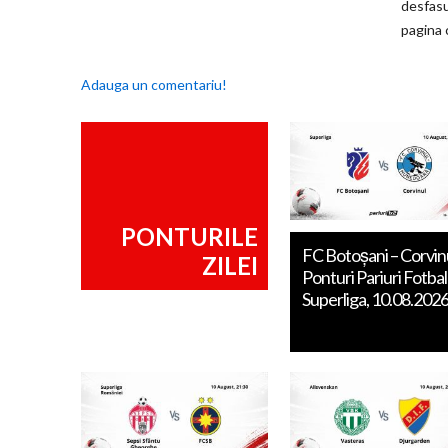
desfasu
pagina c
Adauga un comentariu!
PONTURILE
FC Botoșani – Corvinu
ZILEI
Ponturi Pariuri Fotbal
Superliga, 10.08.202