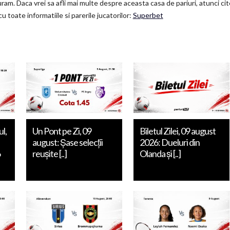
ram. Daca vrei sa afli mai multe despre aceasta casa de pariuri, atunci ci
u toate informatiile si parerile jucatorilor:
Superbet
l,
Un Pont pe Zi, 09
Biletul Zilei, 09 august
august: Șase selecții
2026: Dueluri din
6
reușite [..]
Olanda și [..]