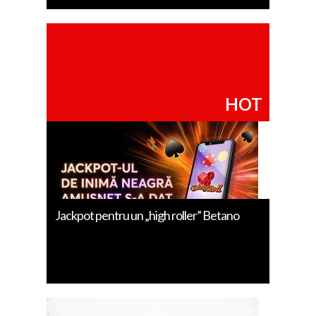
HOT
Jackpot pentru un „high roller” Betano