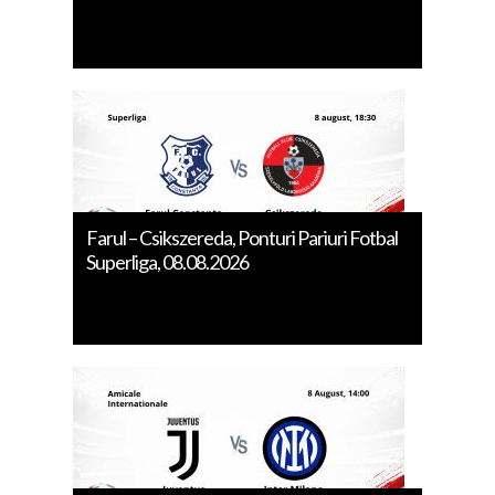
Farul – Csikszereda, Ponturi Pariuri Fotbal
Superliga, 08.08.2026