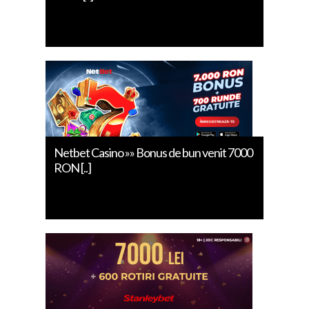
Netbet Casino »» Bonus de bun venit 7000
RON [..]