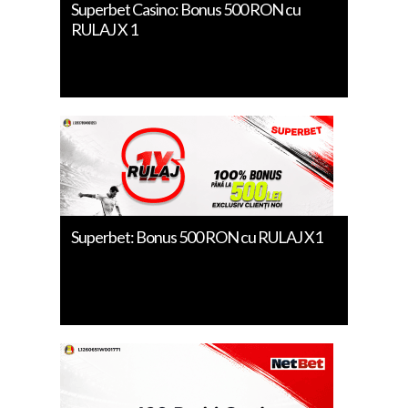
Superbet Casino: Bonus 500 RON cu
RULAJ X 1
Superbet: Bonus 500 RON cu RULAJ X1