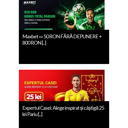
Maxbet »» 50 RON FĂRĂ DEPUNERE +
800 RON [..]
Expertul Casei: Alege inspirat și câștigă 25
lei Pariu [..]