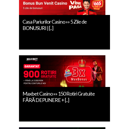
Casa Pariurilor Casino »» 5 Zile de
BONUSURI | [..]
Maxbet Casino »» 150 Rotiri Gratuite
FĂRĂ DEPUNERE + [..]