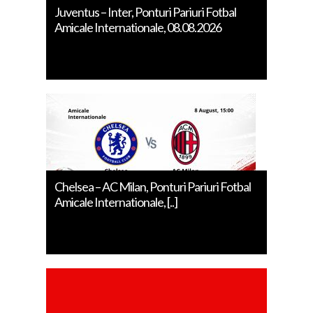
Juventus – Inter, Ponturi Pariuri Fotbal
Amicale Internationale, 08.08.2026
Chelsea – AC Milan, Ponturi Pariuri Fotbal
Amicale Internationale, [..]