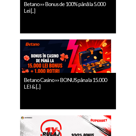
Betano »» Bonus de 100% până la 5.000
Lei [..]
Betano Casino »» BONUS pâna la 15.000
LEI & [..]