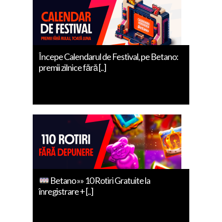
Începe Calendarul de Festival, pe Betano:
premii zilnice fără [..]
Betano »» 10 Rotiri Gratuite la
înregistrare + [..]