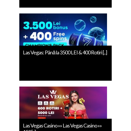
Las Vegas: Până la 3500 LEI & 400 Rotiri [..]
Las Vegas Casino »» Las Vegas Casino »»