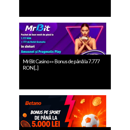
MrBit Casino »» Bonus de până la 7.777
RON [..]