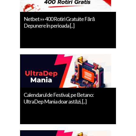
Netbet »» 400 Rotiri Gratuite Fără
Depunere în perioada [..]
Calendarul de Festival, pe Betano:
UltraDep Mania doar astăzi, [..]