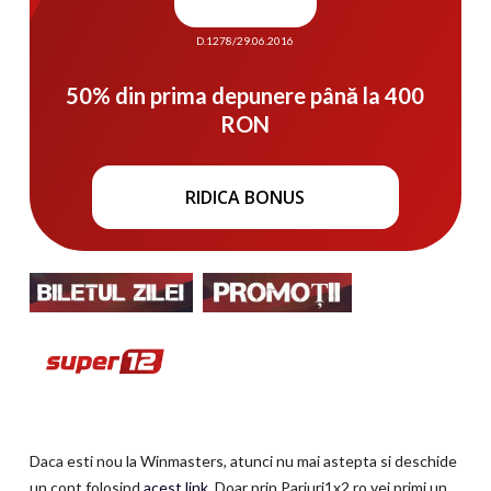
D.1278/29.06.2016
50% din prima depunere până la 400
RON
RIDICA BONUS
Daca esti nou la Winmasters, atunci nu mai astepta si deschide
un cont folosind
acest link.
Doar prin Pariuri1x2.ro vei primi un