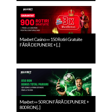
Maxbet Casino »» 150 Rotiri Gratuite
FĂRĂ DEPUNERE + [..]
Maxbet »» 50 RON FĂRĂ DEPUNERE +
800 RON [..]