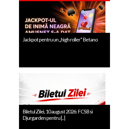
Jackpot pentru un „high roller” Betano
Biletul Zilei, 10 august 2026: FCSB si
Djurgarden pentru [..]