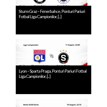
Sturm Graz – Fenerbahce, Ponturi Pariuri
Fotbal Liga Campionilor, [..]
Lyon – Sparta Praga, Ponturi Pariuri Fotbal
Liga Campionilor, [..]