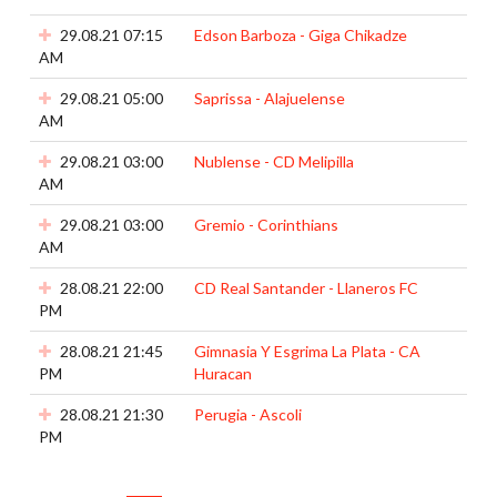
29.08.21 07:15
Edson Barboza - Giga Chikadze
AM
29.08.21 05:00
Saprissa - Alajuelense
AM
29.08.21 03:00
Nublense - CD Melipilla
AM
29.08.21 03:00
Gremio - Corinthians
AM
28.08.21 22:00
CD Real Santander - Llaneros FC
PM
28.08.21 21:45
Gimnasia Y Esgrima La Plata - CA
PM
Huracan
28.08.21 21:30
Perugia - Ascoli
PM