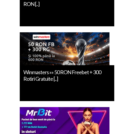
RON [..]
Winmasters »» 50 RON Freebet + 300
Rotiri Gratuite [..]