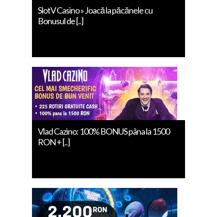
SlotV Casino » Joacă la păcănele cu
Bonusul de [..]
Vlad Cazino: 100% BONUS pâna la 1500
RON + [..]