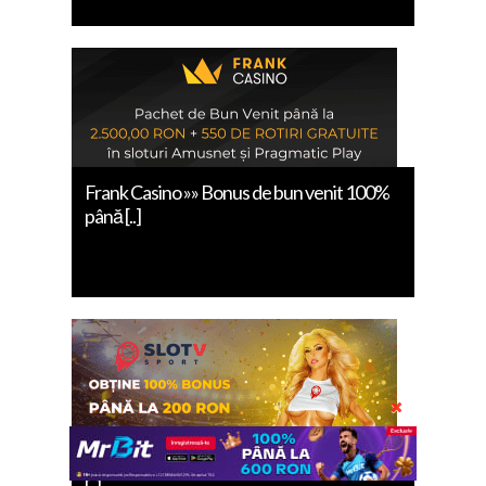
Frank Casino »» Bonus de bun venit 100%
până [..]
SlotV » Joacă la Pariuri Sportive cu un Pariu