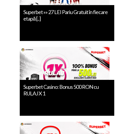
Superbet »» 27 LEI Pariu Gratuit în fiecare
etapă [..]
Superbet Casino: Bonus 500 RON cu
RULAJ X 1