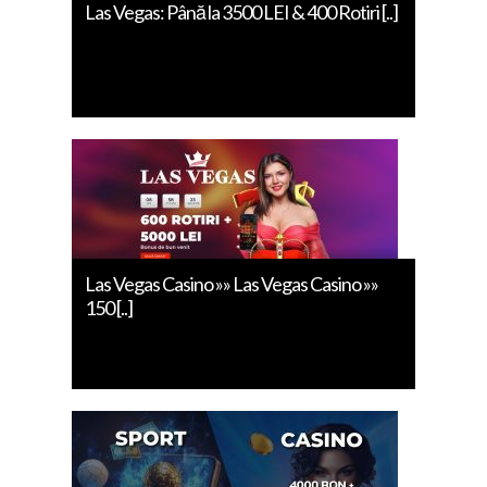
Las Vegas: Până la 3500 LEI & 400 Rotiri [..]
Las Vegas Casino »» Las Vegas Casino »»
150 [..]