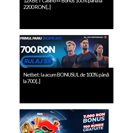
12XBET Casino »» Bonus 100% până la
2200 RON [..]
Netbet: Ia acum BONUSUL de 100% până
la 700 [..]