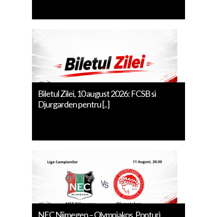
Biletul Zilei, 10 august 2026: FCSB si
Djurgarden pentru [..]
NEC Nijmegen – Olympiakos, Ponturi