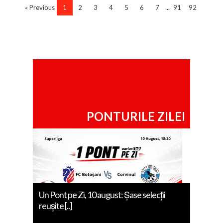
...
« Previous
1
2
3
4
5
6
7
91
92
PONTURILE ZILEI
Un Pont pe Zi, 10 august: Șase selecții
reușite [..]