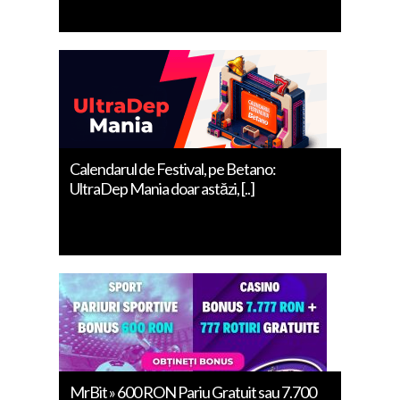
Calendarul de Festival, pe Betano:
UltraDep Mania doar astăzi, [..]
MrBit » 600 RON Pariu Gratuit sau 7.700