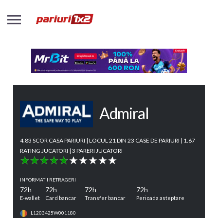
Admiral
4.83 SCOR CASA PARIURI | LOCUL 21 DIN 23 CASE DE PARIURI | 1.67
RATING JUCATORI | 3 PARERI JUCATORI
INFORMATII RETRAGERI
72h
72h
72h
72h
E-wallet
Card bancar
Transfer bancar
Perioada asteptare
L1203425W001180