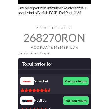
Trei bilete pariuri pe ultimul weekend de fotbal +
șocul Marius Baciu la FCSB! Faci Pariu #461
PREMII TOTALE DE
268270
RON
ACORDATE MEMBRILOR
Detalii:
Istoric Premii
Topul pariorilor
Superbet
Pariaza Acum
NetBet
Pariaza Acum