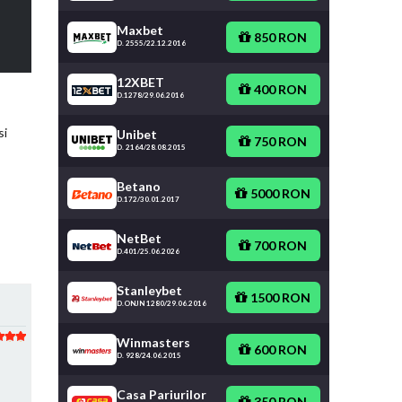
Maxbet
850 RON
D. 2555/22.12.2016
12XBET
400 RON
D.1278/29.06.2016
si
Unibet
750 RON
D. 2164/28.08.2015
Betano
5000 RON
D.172/30.01.2017
NetBet
700 RON
D.401/25.06.2026
Stanleybet
1500 RON
D.ONJN 1280/29.06.2016
Winmasters
600 RON
D. 928/24.06.2015
Casa Pariurilor
350 RON