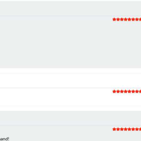
mand!