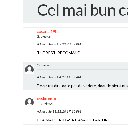
Cel mai bun c
cosarca1982
2 reviews
Adaugat la 08.07.22 23:37 PM
THE BEST RECOMAND
1 reviews
Adaugat la 02.04.21 11:59 AM
Dezastru din toate pct de vedere, doar dc pierzi nu a
crislorento
11 reviews
Adaugat la 11.11.20 17:13 PM
CEA MAI SERIOASA CASA DE PARIURI