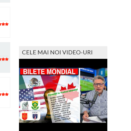
CELE MAI NOI VIDEO-URI