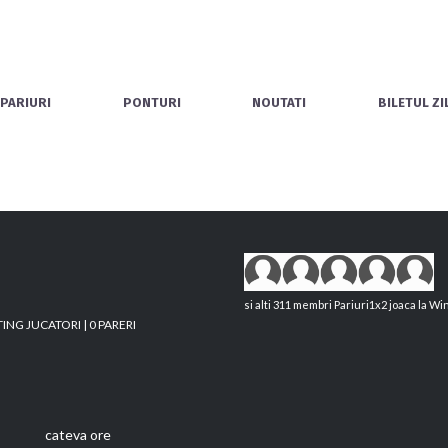
PARIURI
PONTURI
NOUTATI
BILETUL ZI
si alti 311 membri Pariuri1x2 joaca la W
TING JUCATORI | 0 PARERI
cateva ore