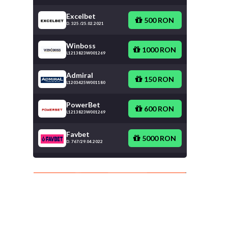
Excelbet
500 RON
D. 325 /25.02.2021
Winboss
1000 RON
L1213823W001269
Admiral
150 RON
L1203425W001180
PowerBet
600 RON
L1213823W001269
Favbet
5000 RON
D. 767/29.04.2022