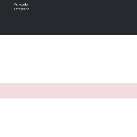
Perioada
asteptare