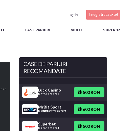
Inregistreaza-te!
Log-in
LEI
CASE PARIURI
VIDEO
SUPER 12
CASE DE PARIURI
RECOMANDATE
inner
Luck Casino
500 RON
D. 325/25.02.2021
MrBit Sport
600 RON
D. ONJN 807/27.05.2021
Superbet
500 RON
D. 266/13.03.2024