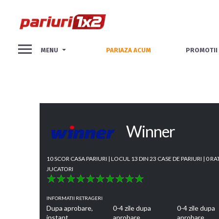
MENU
PARIAZA ACUM
PROMOTII 
Winner
10 SCOR CASA PARIURI | LOCUL 13 DIN 23 CASE DE PARIURI | 0 RA
JUCATORI
INFORMATII RETRAGERI
Dupa aprobare,
0-4 zile dupa
0-4 zile dupa
instant
aprobare
aprobare