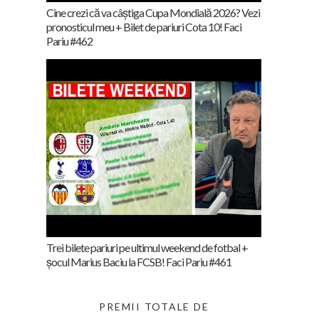
Cine crezi că va câștiga Cupa Mondială 2026? Vezi
pronosticul meu + Bilet de pariuri Cota 10! Faci
Pariu #462
Trei bilete pariuri pe ultimul weekend de fotbal +
șocul Marius Baciu la FCSB! Faci Pariu #461
PREMII TOTALE DE