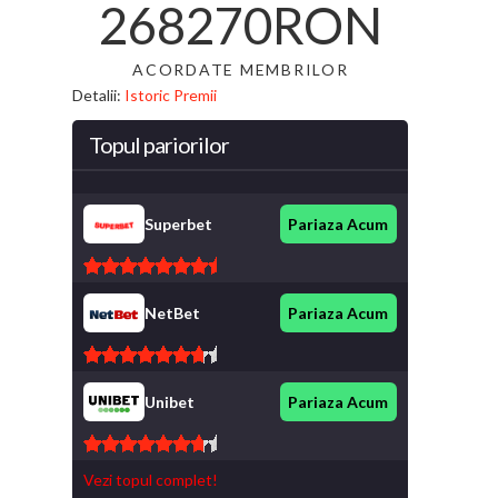
268270
RON
ACORDATE MEMBRILOR
Detalii:
Istoric Premii
Topul pariorilor
Superbet
Pariaza Acum
NetBet
Pariaza Acum
Unibet
Pariaza Acum
Vezi topul complet!