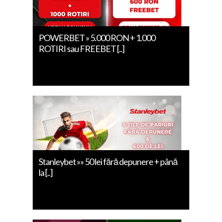
POWERBET » 5.000 RON + 1.000
ROTIRI sau FREEBET [..]
Stanleybet »» 50 lei fără depunere + până
la [..]