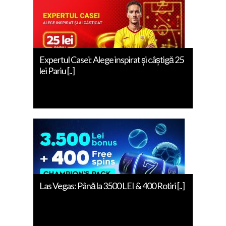
Expertul Casei: Alege inspirat și câștigă 25
lei Pariu [..]
Las Vegas: Până la 3500 LEI & 400 Rotiri [..]