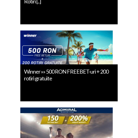
Rotiri [..]
Winner »» 500 RON FREEBET-uri + 200
rotiri gratuite