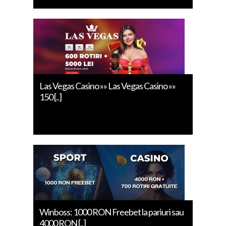
Las Vegas Casino »» Las Vegas Casino »»
150 [..]
Winboss: 1000 RON Freebet la pariuri sau
4000 RON [..]