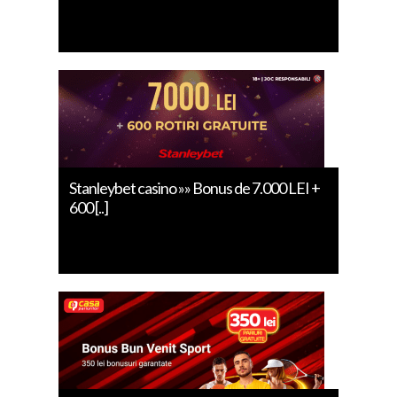
Stanleybet casino »» Bonus de 7.000 LEI +
600 [..]