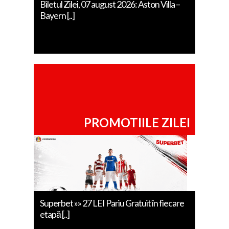
Biletul Zilei, 07 august 2026: Aston Villa –
Bayern [..]
PROMOTIILE ZILEI
Superbet »» 27 LEI Pariu Gratuit în fiecare
etapă [..]