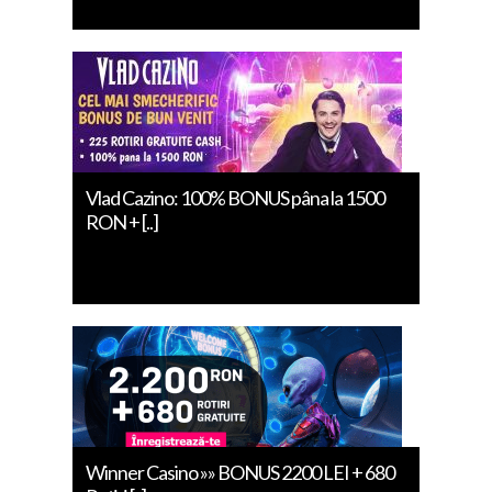
Vlad Cazino: 100% BONUS pâna la 1500
RON + [..]
Winner Casino »» BONUS 2200 LEI + 680