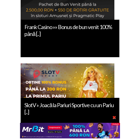
Frank Casino »» Bonus de bun venit 100%
până [..]
SlotV » Joacă la Pariuri Sportive cu un Pariu
[..]