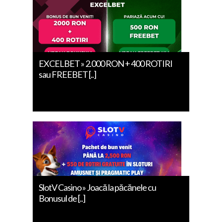
EXCELBET » 2.000 RON + 400 ROTIRI
sau FREEBET [..]
SlotV Casino » Joacă la păcănele cu
Bonusul de [..]