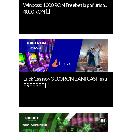
Winboss: 1000 RON Freebet la pariuri sau
4000 RON [..]
Luck Casino » 3.000 RON BANI CASH sau
FREEBET [..]