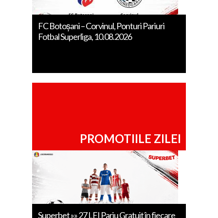
FC Botoșani – Corvinul, Ponturi Pariuri
Fotbal Superliga, 10.08.2026
PROMOTIILE ZILEI
Superbet »» 27 LEI Pariu Gratuit în fiecare