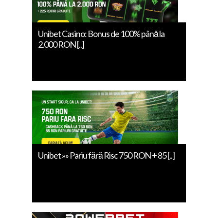
Unibet Casino: Bonus de 100% până la
2.000 RON [..]
Unibet »» Pariu fără Risc 750 RON + 85 [..]