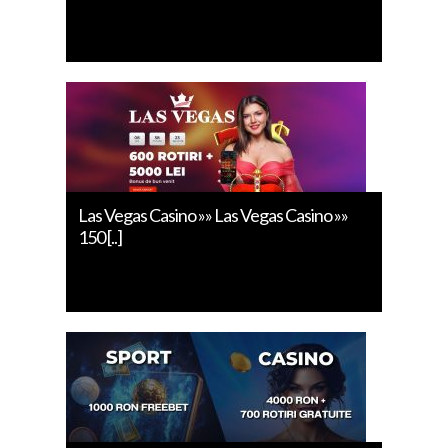
Las Vegas Casino »» Las Vegas Casino »»
150 [..]