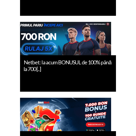
Netbet: Ia acum BONUSUL de 100% până
la 700 [..]