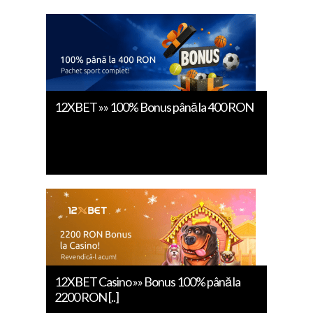
12XBET »» 100% Bonus până la 400 RON
12XBET Casino »» Bonus 100% până la
2200 RON [..]