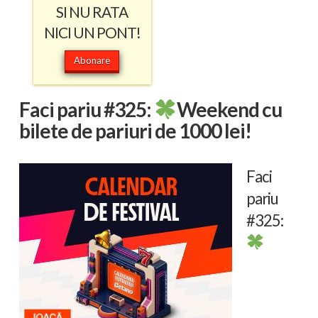
SI NU RATA
NICI UN PONT!
Abonare
Faci pariu #325:
Weekend cu
bilete de pariuri de 1000 lei!
Faci
pariu
#325: