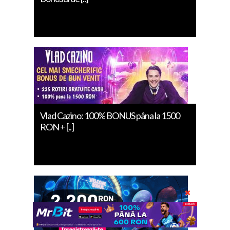
Vlad Cazino: 100% BONUS pâna la 1500
RON + [..]