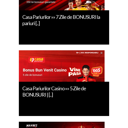
Casa Pariurilor »» 7 Zile de BONUSURI la
pariuri [..]
Casa Pariurilor Casino »» 5 Zile de
BONUSURI | [..]