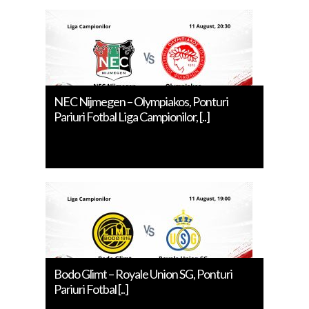
NEC Nijmegen – Olympiakos, Ponturi
Pariuri Fotbal Liga Campionilor, [..]
Bodo Glimt – Royale Union SG, Ponturi
Pariuri Fotbal [..]