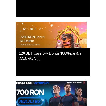
12XBET Casino »» Bonus 100% până la
2200 RON [..]