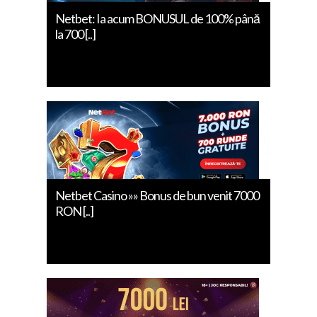
Netbet: Ia acum BONUSUL de 100% până
la 700 [..]
Netbet Casino »» Bonus de bun venit 7000
RON [..]