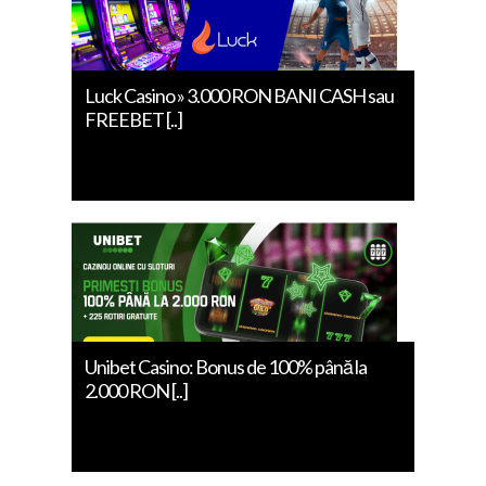
Luck Casino » 3.000 RON BANI CASH sau
FREEBET [..]
Unibet Casino: Bonus de 100% până la
2.000 RON [..]