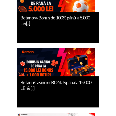
Betano »» Bonus de 100% până la 5.000
Lei [..]
Betano Casino »» BONUS pâna la 15.000
LEI & [..]