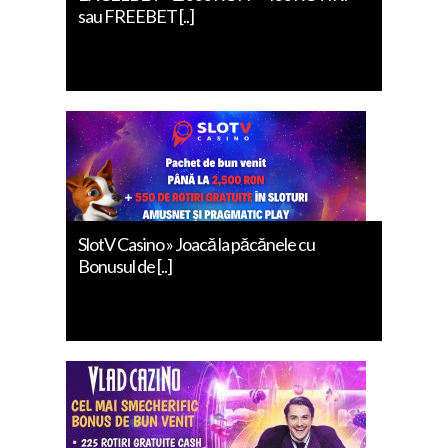
sau FREEBET [..]
SlotV Casino » Joacă la păcănele cu
Bonusul de [..]