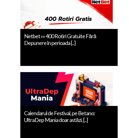
Netbet »» 400 Rotiri Gratuite Fără
Depunere în perioada [..]
Calendarul de Festival, pe Betano:
UltraDep Mania doar astăzi, [..]