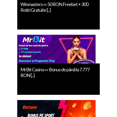
Winmasters »» 50 RON Freebet + 300
Rotiri Gratuite [..]
MrBit Casino »» Bonus de până la 7.777
RON [..]