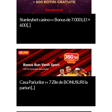
Stanleybet casino »» Bonus de 7.000 LEI +
600 [..]
Casa Pariurilor »» 7 Zile de BONUSURI la
pariuri [..]