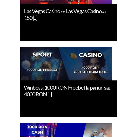
Las Vegas Casino »» Las Vegas Casino »»
150 [..]
Winboss: 1000 RON Freebet la pariuri sau
4000 RON [..]