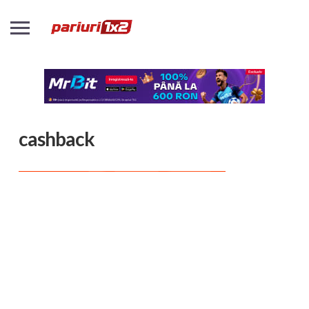
cashback