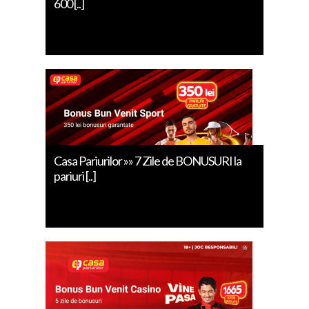
600 [..]
Casa Pariurilor »» 7 Zile de BONUSURI la
pariuri [..]