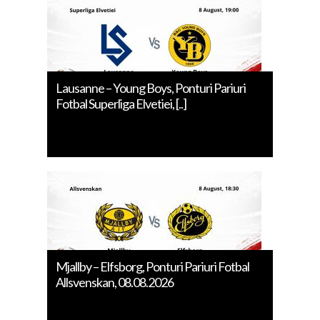
Lausanne – Young Boys, Ponturi Pariuri
Fotbal Superliga Elvetiei, [..]
Mjallby – Elfsborg, Ponturi Pariuri Fotbal
Allsvenskan, 08.08.2026