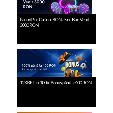
PariuriPlus Casino: BONUS de Bun Venit
3000 RON
12XBET »» 100% Bonus până la 400 RON