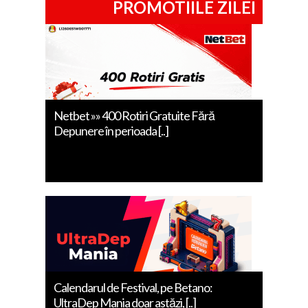
PROMOTIILE ZILEI
Netbet »» 400 Rotiri Gratuite Fără
Depunere în perioada [..]
Calendarul de Festival, pe Betano:
UltraDep Mania doar astăzi, [..]