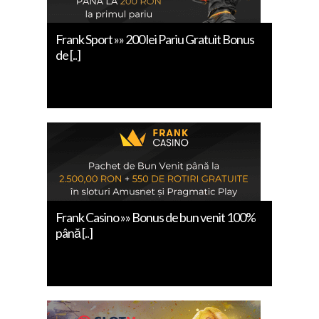
Frank Sport »» 200 lei Pariu Gratuit Bonus
de [..]
Frank Casino »» Bonus de bun venit 100%
până [..]