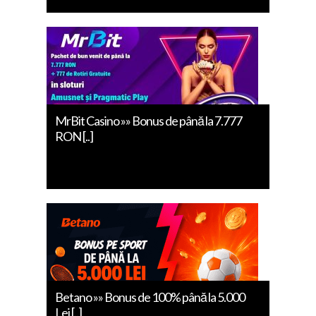
MrBit Casino »» Bonus de până la 7.777
RON [..]
Betano »» Bonus de 100% până la 5.000
Lei [..]