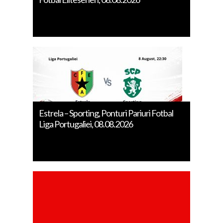
Estrela – Sporting, Ponturi Pariuri Fotbal
Liga Portugaliei, 08.08.2026