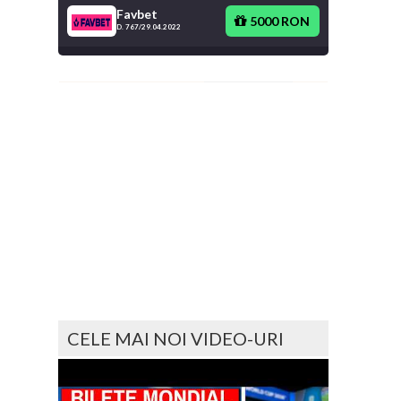
Favbet
5000 RON
D. 767/29.04.2022
CELE MAI NOI VIDEO-URI