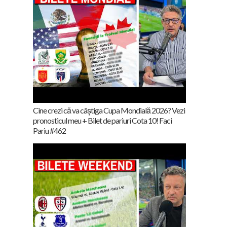
Cine crezi că va câștiga Cupa Mondială 2026? Vezi
pronosticul meu + Bilet de pariuri Cota 10! Faci
Pariu #462