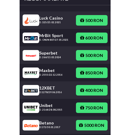
Luck Casino
500 RON
D. 325/25.02.2021
MrBit Sport
600 RON
D. ONJN 807/27.05.2021
Superbet
500 RON
D. 266/13.03.2024
Maxbet
850 RON
D. 2555/22.12.2016
12XBET
400 RON
D.1278/29.06.2016
Unibet
750 RON
D. 2164/28.08.2015
Betano
5000 RON
D.172/30.01.2017