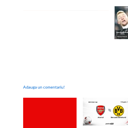
Adauga un comentariu!