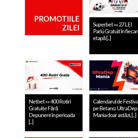
PROMOTIILE
Superbet »» 27 LEI
ZILEI
Pariu Gratuit în fieca
etapă [..]
Netbet »» 400 Rotiri
Calendarul de Festiva
Gratuite Fără
pe Betano: UltraDep
Depunere în perioada
Mania doar astăzi, [..]
[..]