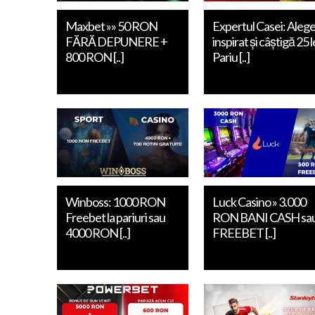
Maxbet »» 50 RON
Expertul Casei: Aleg
FĂRĂ DEPUNERE +
inspirat și câștigă 25 l
800 RON [..]
Pariu [..]
Winboss: 1000 RON
Luck Casino » 3.000
Freebet la pariuri sau
RON BANI CASH sa
4000 RON [..]
FREEBET [..]