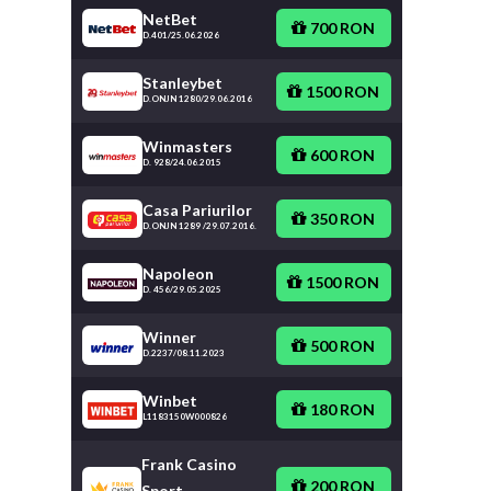
NetBet
700 RON
D.401/25.06.2026
Stanleybet
1500 RON
D.ONJN 1280/29.06.2016
Winmasters
600 RON
D. 928/24.06.2015
Casa Pariurilor
350 RON
D.ONJN 1289 /29.07.2016.
Napoleon
1500 RON
D. 456/29.05.2025
Winner
500 RON
D.2237/08.11.2023
Winbet
180 RON
L1183150W000826
Frank Casino
200 RON
Sport