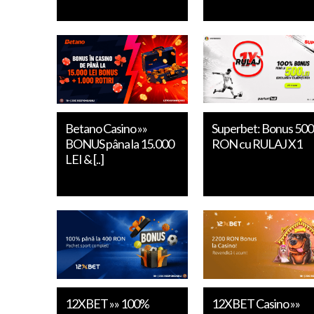
Betano Casino »»
Superbet: Bonus 500
BONUS pâna la 15.000
RON cu RULAJ X1
LEI & [..]
12XBET »» 100%
12XBET Casino »»