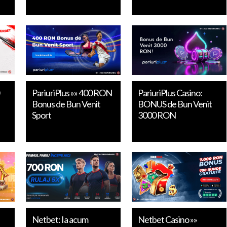
PariuriPlus »» 400 RON
PariuriPlus Casino:
Bonus de Bun Venit
BONUS de Bun Venit
Sport
3000 RON
Netbet: Ia acum
Netbet Casino »»