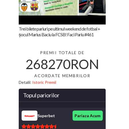
Trei bilete pariuri pe ultimul weekend de fotbal +
șocul Marius Baciu la FCSB! Faci Pariu #461
PREMII TOTALE DE
268270
RON
ACORDATE MEMBRILOR
Detalii:
Istoric Premii
Topul pariorilor
Superbet
Pariaza Acum