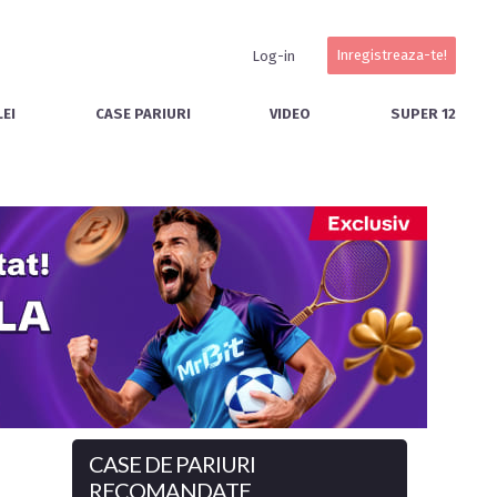
Inregistreaza-te!
Log-in
LEI
CASE PARIURI
VIDEO
SUPER 12
CASE DE PARIURI
RECOMANDATE