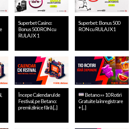
Superbet Casino:
Superbet: Bonus 500
re
Bonus 500 RON cu
RON cu RULAJ X1
RULAJ X 1
l,
Începe Calendarul de
Betano »» 10 Rotiri
Festival, pe Betano:
Gratuite la înregistrare
premii zilnice fără [..]
+ [..]