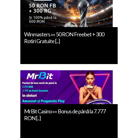
Winmasters »» 50 RON Freebet + 300
Rotiri Gratuite [..]
MrBit Casino »» Bonus de până la 7.777
RON [..]