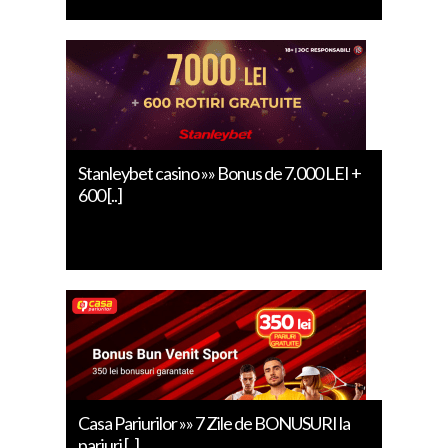
Stanleybet casino »» Bonus de 7.000 LEI +
600 [..]
Casa Pariurilor »» 7 Zile de BONUSURI la
pariuri [..]