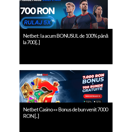
Netbet: Ia acum BONUSUL de 100% până
la 700 [..]
Netbet Casino »» Bonus de bun venit 7000
RON [..]