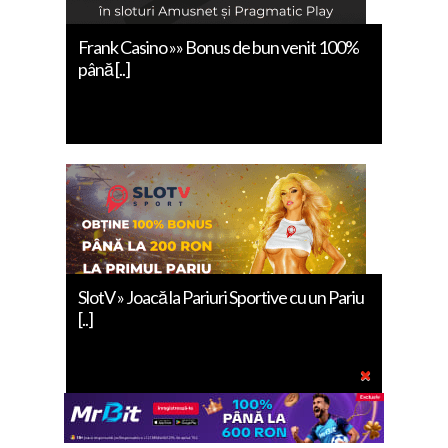
Frank Casino »» Bonus de bun venit 100%
până [..]
SlotV » Joacă la Pariuri Sportive cu un Pariu
[..]