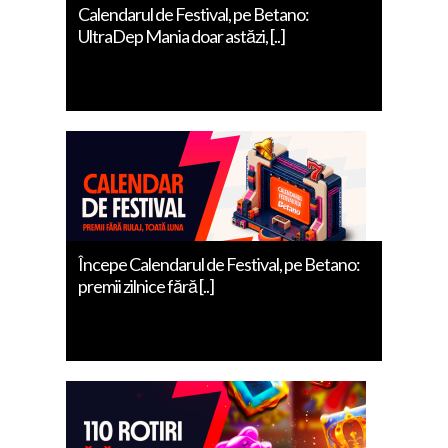
Calendarul de Festival, pe Betano:
UltraDep Mania doar astăzi, [..]
Începe Calendarul de Festival, pe Betano:
premii zilnice fără [..]