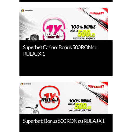
Superbet Casino: Bonus 500 RON cu
RULAJ X 1
Superbet: Bonus 500 RON cu RULAJ X1