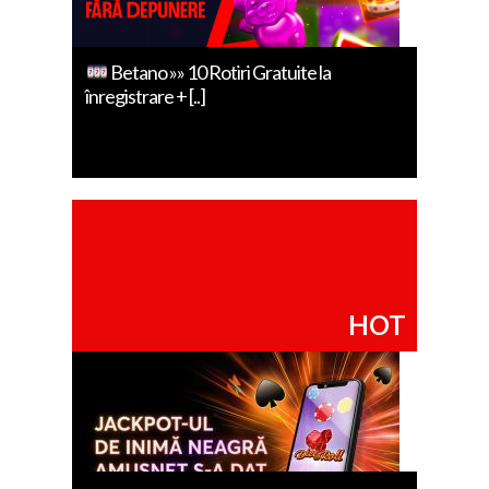
Betano »» 10 Rotiri Gratuite la
înregistrare + [..]
HOT