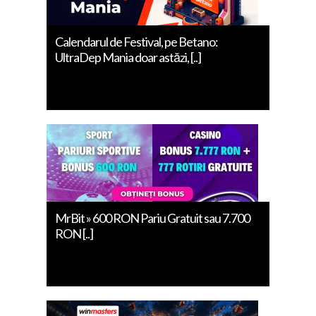
Calendarul de Festival, pe Betano:
UltraDep Mania doar astăzi, [..]
MrBit » 600 RON Pariu Gratuit sau 7.700
RON [..]