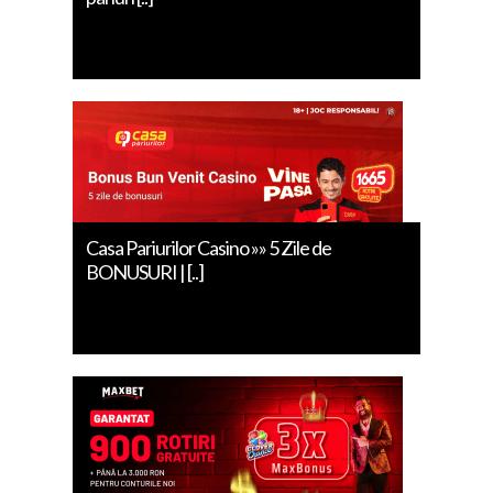
Casa Pariurilor Casino »» 5 Zile de
BONUSURI | [..]