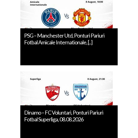
PSG – Manchester Utd, Ponturi Pariuri
Fotbal Amicale Internationale, [..]
Dinamo – FC Voluntari, Ponturi Pariuri
Fotbal Superliga, 08.08.2026