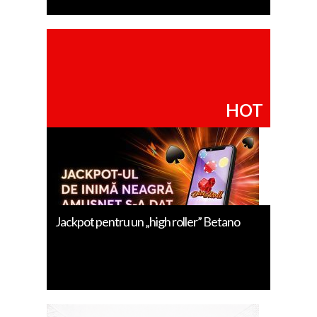
HOT
Jackpot pentru un „high roller” Betano