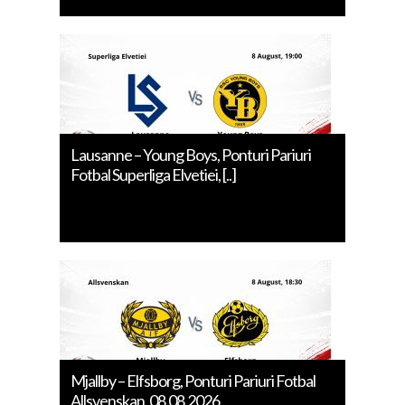
Lausanne – Young Boys, Ponturi Pariuri
Fotbal Superliga Elvetiei, [..]
Mjallby – Elfsborg, Ponturi Pariuri Fotbal
Allsvenskan, 08.08.2026