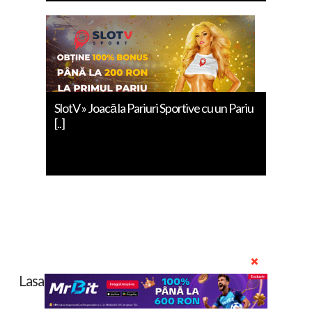
SlotV » Joacă la Pariuri Sportive cu un Pariu
[..]
Lasa un comentariu