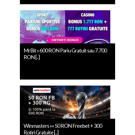
MrBit » 600 RON Pariu Gratuit sau 7.700
RON [..]
Winmasters »» 50 RON Freebet + 300
Rotiri Gratuite [..]