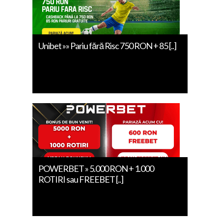
Unibet »» Pariu fără Risc 750 RON + 85 [..]
POWERBET » 5.000 RON + 1.000
ROTIRI sau FREEBET [..]