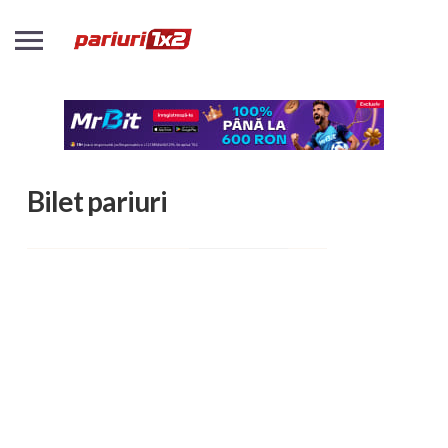
Bilet pariuri