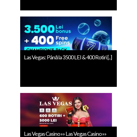
Las Vegas: Până la 3500 LEI & 400 Rotiri [..]
Las Vegas Casino »» Las Vegas Casino »»