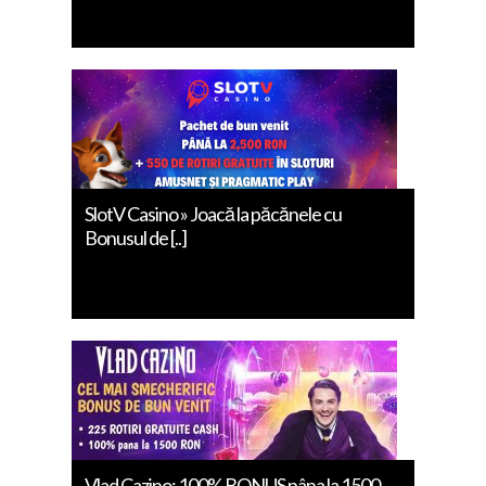
SlotV Casino » Joacă la păcănele cu
Bonusul de [..]
Vlad Cazino: 100% BONUS pâna la 1500