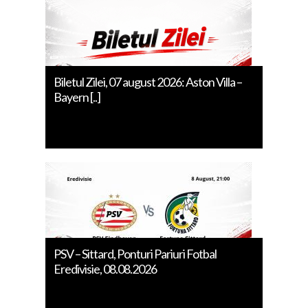
Biletul Zilei, 07 august 2026: Aston Villa –
Bayern [..]
PSV – Sittard, Ponturi Pariuri Fotbal
Eredivisie, 08.08.2026