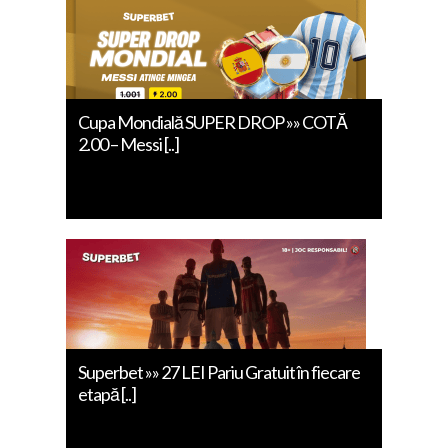
Cupa Mondială SUPER DROP »» COTĂ
2.00 – Messi [..]
Superbet »» 27 LEI Pariu Gratuit în fiecare
etapă [..]