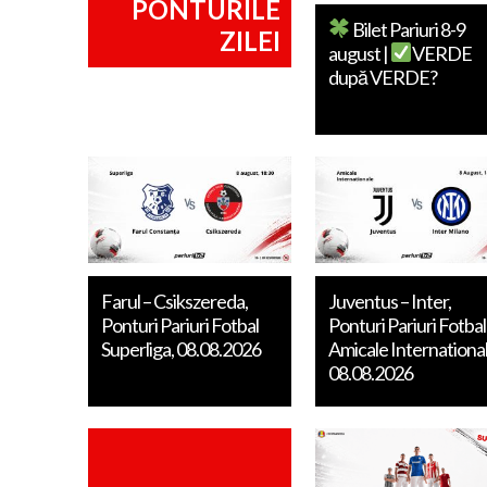
PONTURILE
Bilet Pariuri 8-9
ZILEI
august |
VERDE
după VERDE?
Farul – Csikszereda,
Juventus – Inter,
Ponturi Pariuri Fotbal
Ponturi Pariuri Fotbal
Superliga, 08.08.2026
Amicale International
08.08.2026