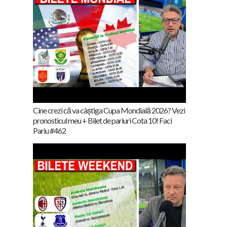
Cine crezi că va câștiga Cupa Mondială 2026? Vezi
pronosticul meu + Bilet de pariuri Cota 10! Faci
Pariu #462