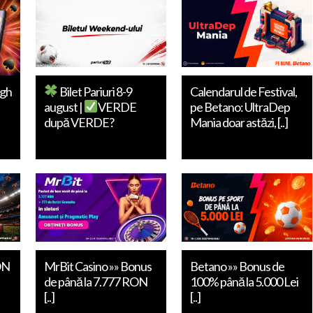
igh
Bilet Pariuri 8-9
Calendarul de Festival,
august |
VERDE
pe Betano: UltraDep
după VERDE?
Mania doar astăzi, [..]
ON
MrBit Casino »» Bonus
Betano »» Bonus de
de până la 7.777 RON
100% până la 5.000 Lei
[..]
[..]