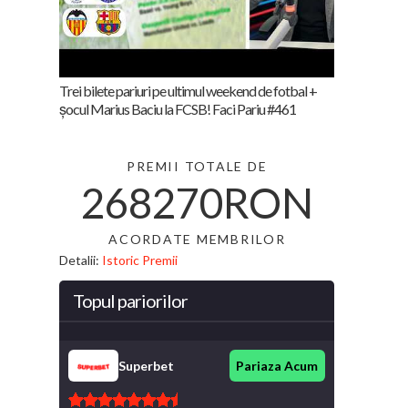
Trei bilete pariuri pe ultimul weekend de fotbal +
șocul Marius Baciu la FCSB! Faci Pariu #461
PREMII TOTALE DE
268270
RON
ACORDATE MEMBRILOR
Detalii:
Istoric Premii
Topul pariorilor
Superbet
Pariaza Acum