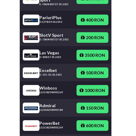
D. ONJN 807/27.05.2021
PariuriPlus
400 RON
D.1278/29.06.2016
SlotV Sport
200 RON
D. ONJN 807/27.05.2021
Las Vegas
3500 RON
D. 808/27.05.2021
Excelbet
500 RON
D. 325 /25.02.2021
Winboss
1000 RON
L1213823W001269
Admiral
150 RON
L1203425W001180
PowerBet
600 RON
L1213823W001269