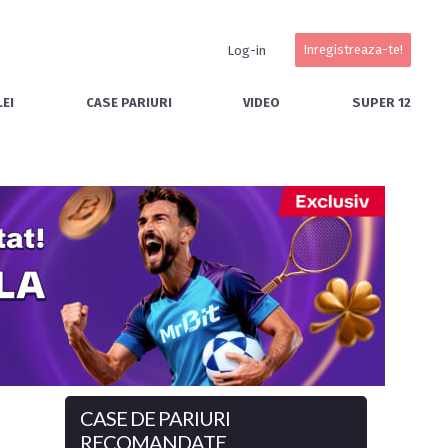
Inregistreaza-te!
Log-in
LEI
CASE PARIURI
VIDEO
SUPER 12
CASE DE PARIURI
RECOMANDATE