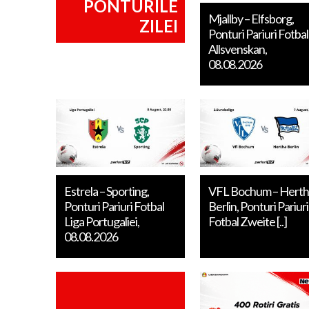
PONTURILE
Mjallby – Elfsborg,
ZILEI
Ponturi Pariuri Fotbal
Allsvenskan,
08.08.2026
Estrela – Sporting,
VFL Bochum – Herth
Ponturi Pariuri Fotbal
Berlin, Ponturi Pariuri
Liga Portugaliei,
Fotbal Zweite [..]
08.08.2026