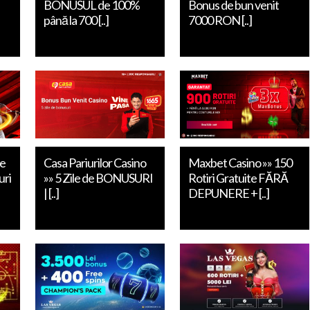
BONUSUL de 100%
Bonus de bun venit
până la 700 [..]
7000 RON [..]
le
Casa Pariurilor Casino
Maxbet Casino »» 150
uri
»» 5 Zile de BONUSURI
Rotiri Gratuite FĂRĂ
| [..]
DEPUNERE + [..]