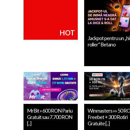
HOT
Jackpot pentru un „h
roller” Betano
MrBit » 600 RON Pariu
Winmasters »» 50 R
Gratuit sau 7.700 RON
Freebet + 300 Rotiri
[..]
Gratuite [..]