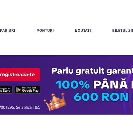
PARIURI
PONTURI
NOUTATI
BILETUL ZI