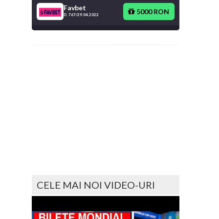
Favbet
5000 RON
D. 767/29.04.2022
CELE MAI NOI VIDEO-URI