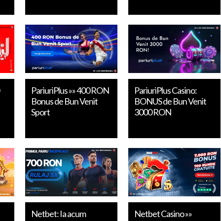
PariuriPlus »» 400 RON
PariuriPlus Casino:
Bonus de Bun Venit
BONUS de Bun Venit
Sport
3000 RON
Netbet: Ia acum
Netbet Casino »»