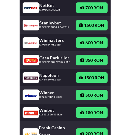
NetBet
700 RON
D.401/25.06.2026
Stanleybet
1500 RON
D.ONJN 1280/29.06.2016
Winmasters
600 RON
D. 928/24.06.2015
Casa Pariurilor
350 RON
D.ONJN 1289 /29.07.2016.
Napoleon
1500 RON
D. 456/29.05.2025
Winner
500 RON
D.2237/08.11.2023
Winbet
180 RON
L1183150W000826
Frank Casino
200 RON
Sport