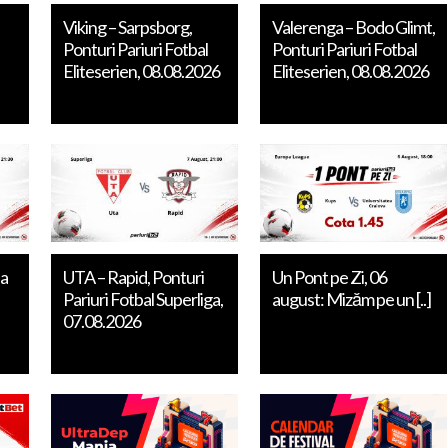
Viking – Sarpsborg,
Valerenga – Bodo Glimt,
Ponturi Pariuri Fotbal
Ponturi Pariuri Fotbal
Eliteserien, 08.08.2026
Eliteserien, 08.08.2026
a
UTA – Rapid, Ponturi
Un Pont pe Zi, 06
Pariuri Fotbal Superliga,
august: Mizăm pe un [..]
07.08.2026