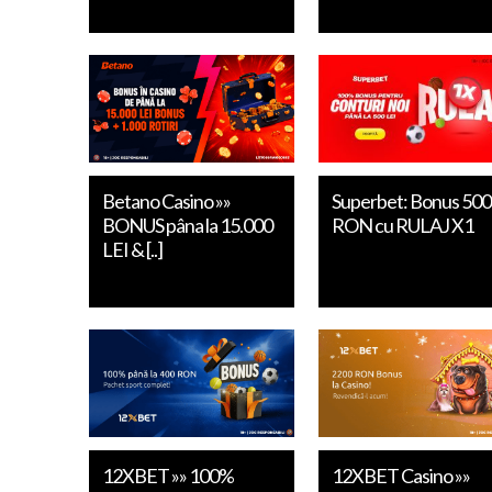
Betano Casino »»
Superbet: Bonus 500
BONUS pâna la 15.000
RON cu RULAJ X1
LEI & [..]
12XBET »» 100%
12XBET Casino »»