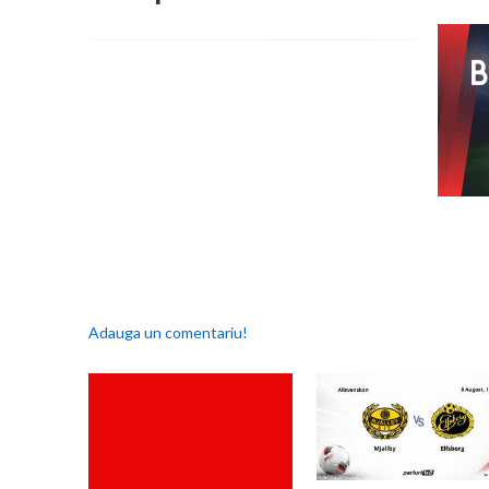
Adauga un comentariu!