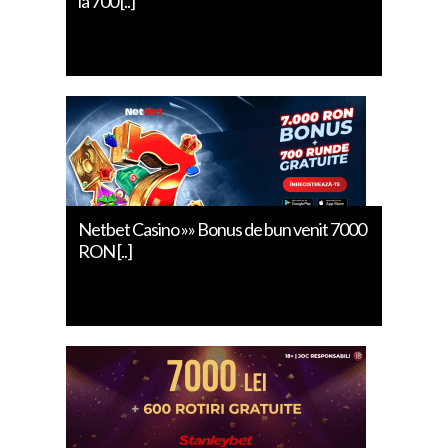
la 700 [..]
Netbet Casino »» Bonus de bun venit 7000
RON [..]