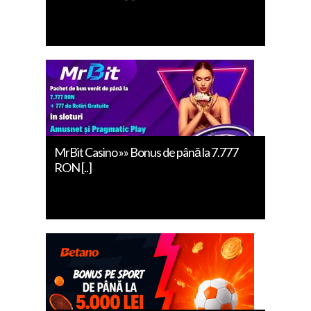
MrBit Casino »» Bonus de până la 7.777
RON [..]