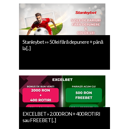
Stanleybet »» 50 lei fără depunere + până
la [..]
EXCELBET » 2.000 RON + 400 ROTIRI
sau FREEBET [..]