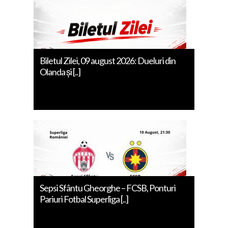
Biletul Zilei, 09 august 2026: Dueluri din
Olanda și [..]
Sepsi Sfântu Gheorghe – FCSB, Ponturi
Pariuri Fotbal Superliga [..]