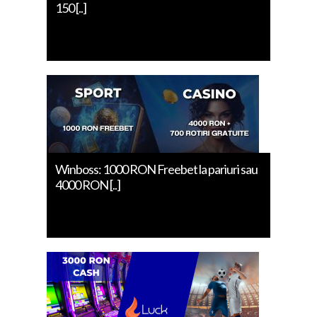
150 [..]
Winboss: 1000 RON Freebet la pariuri sau
4000 RON [..]