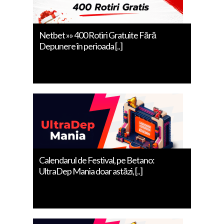
Netbet »» 400 Rotiri Gratuite Fără
Depunere în perioada [..]
Calendarul de Festival, pe Betano:
UltraDep Mania doar astăzi, [..]