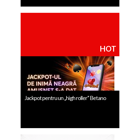
HOT
Jackpot pentru un „high roller” Betano