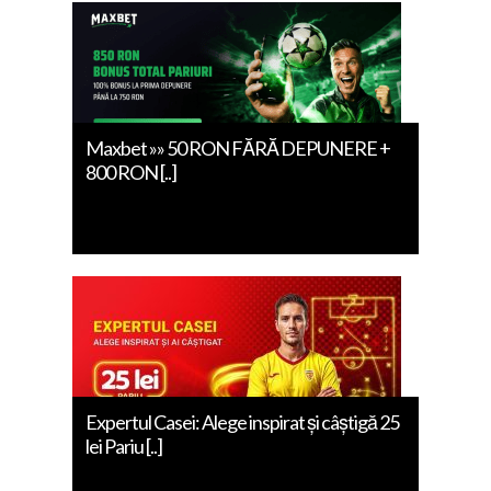
Maxbet »» 50 RON FĂRĂ DEPUNERE +
800 RON [..]
Expertul Casei: Alege inspirat și câștigă 25
lei Pariu [..]