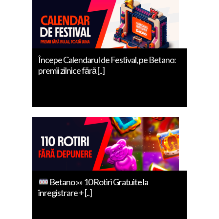
Începe Calendarul de Festival, pe Betano:
premii zilnice fără [..]
Betano »» 10 Rotiri Gratuite la
înregistrare + [..]