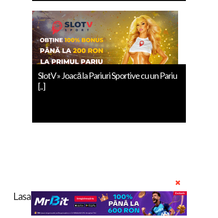
SlotV » Joacă la Pariuri Sportive cu un Pariu
[..]
Lasa un comentariu