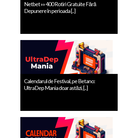
Netbet »» 400 Rotiri Gratuite Fără
Depunere în perioada [..]
Calendarul de Festival, pe Betano:
UltraDep Mania doar astăzi, [..]