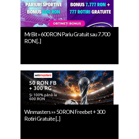
MrBit » 600 RON Pariu Gratuit sau 7.700
RON [..]
Winmasters »» 50 RON Freebet + 300
Rotiri Gratuite [..]