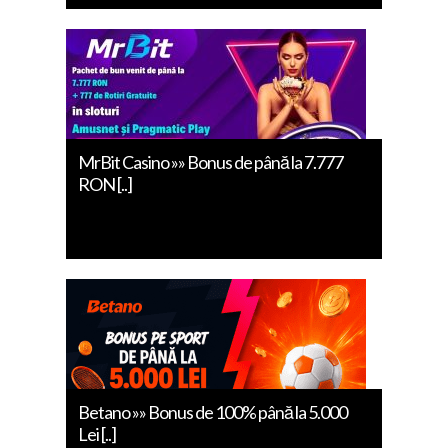
MrBit Casino »» Bonus de până la 7.777
RON [..]
Betano »» Bonus de 100% până la 5.000
Lei [..]