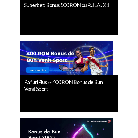
Superbet: Bonus 500 RON cu RULAJ X1
PariuriPlus »» 400 RON Bonus de Bun
Venit Sport