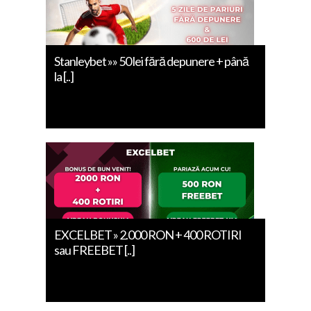
Stanleybet »» 50 lei fără depunere + până
la [..]
EXCELBET » 2.000 RON + 400 ROTIRI
sau FREEBET [..]