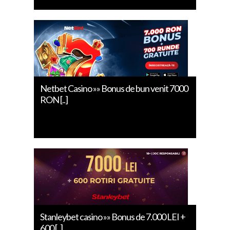
Netbet Casino »» Bonus de bun venit 7000
RON [..]
Stanleybet casino »» Bonus de 7.000 LEI +
600 [..]