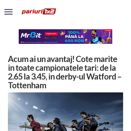
Acum ai un avantaj! Cote marite
in toate campionatele tari: de la
2.65 la 3.45, in derby-ul Watford –
Tottenham