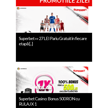
PROMOTIILE ZILEI
Superbet »» 27 LEI Pariu Gratuit în fiecare
etapă [..]
Superbet Casino: Bonus 500 RON cu
RULAJ X 1