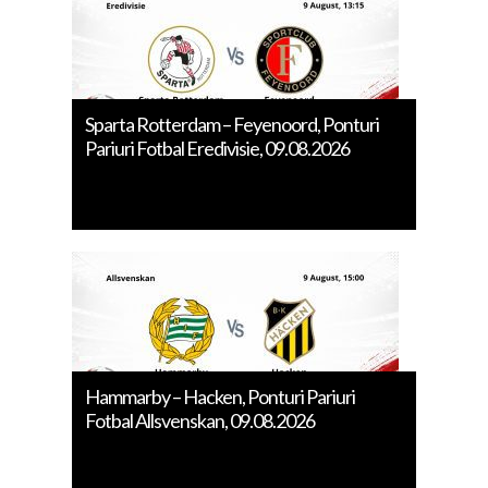
Sparta Rotterdam – Feyenoord, Ponturi
Pariuri Fotbal Eredivisie, 09.08.2026
Hammarby – Hacken, Ponturi Pariuri
Fotbal Allsvenskan, 09.08.2026