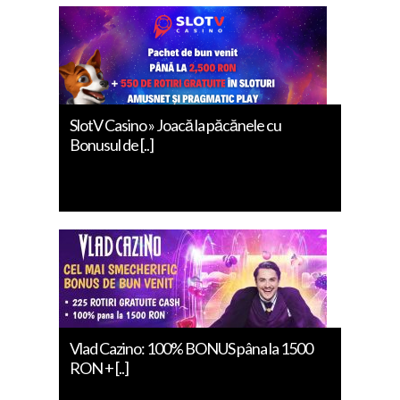
SlotV Casino » Joacă la păcănele cu
Bonusul de [..]
Vlad Cazino: 100% BONUS pâna la 1500
RON + [..]