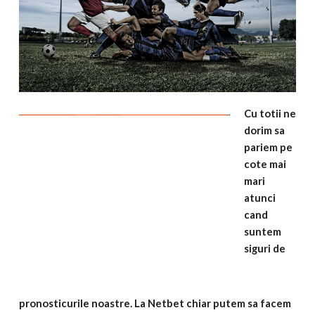
Cu totii ne
dorim sa
pariem pe
cote mai
mari
atunci
cand
suntem
siguri de
pronosticurile noastre. La Netbet chiar putem sa facem