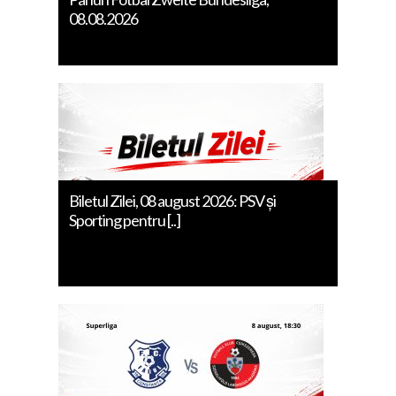
08.08.2026
Biletul Zilei, 08 august 2026: PSV și
Sporting pentru [..]