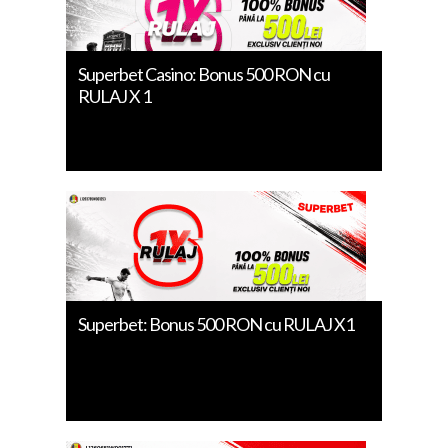
Superbet Casino: Bonus 500 RON cu
RULAJ X 1
Superbet: Bonus 500 RON cu RULAJ X1