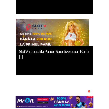
SlotV » Joacă la Pariuri Sportive cu un Pariu
[..]