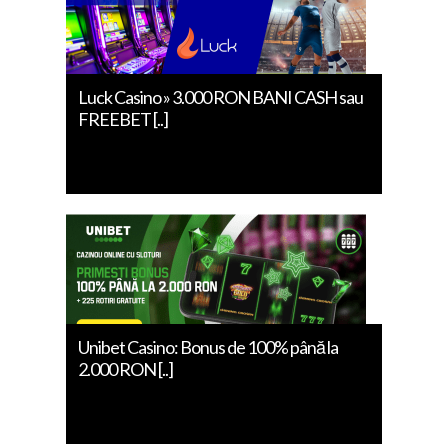
Luck Casino » 3.000 RON BANI CASH sau
FREEBET [..]
Unibet Casino: Bonus de 100% până la
2.000 RON [..]