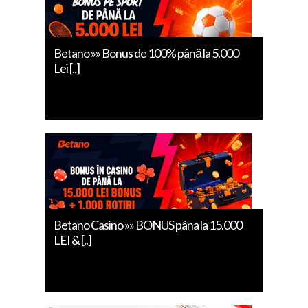
Betano »» Bonus de 100% până la 5.000
Lei [..]
Betano Casino »» BONUS pâna la 15.000
LEI & [..]