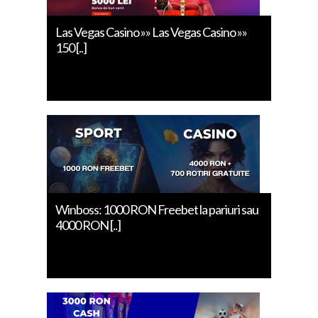
Las Vegas Casino »» Las Vegas Casino »»
150 [..]
Winboss: 1000 RON Freebet la pariuri sau
4000 RON [..]