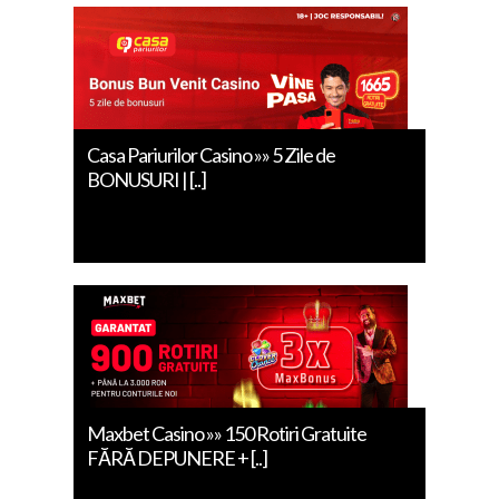
Casa Pariurilor Casino »» 5 Zile de
BONUSURI | [..]
Maxbet Casino »» 150 Rotiri Gratuite
FĂRĂ DEPUNERE + [..]