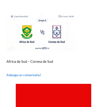
Africa de Sud – Coreea de Sud
Adauga un comentariu!