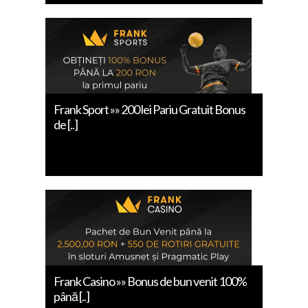
Frank Sport »» 200 lei Pariu Gratuit Bonus
de [..]
Frank Casino »» Bonus de bun venit 100%
până [..]