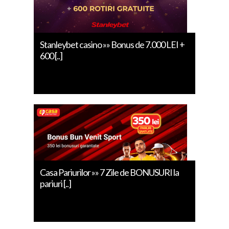
Stanleybet casino »» Bonus de 7.000 LEI +
600 [..]
Casa Pariurilor »» 7 Zile de BONUSURI la
pariuri [..]