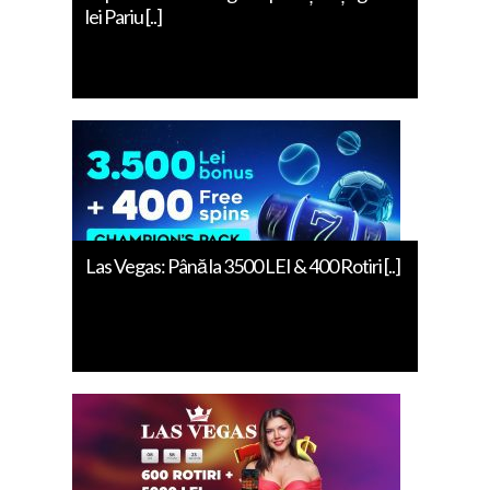
lei Pariu [..]
Las Vegas: Până la 3500 LEI & 400 Rotiri [..]