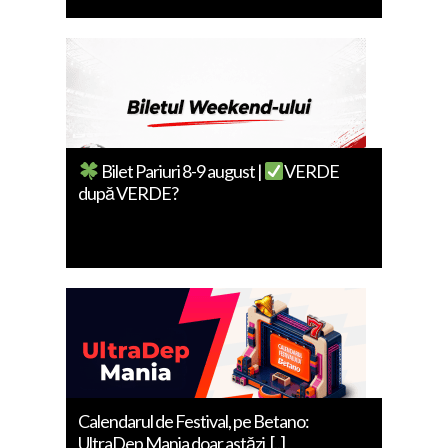
Bilet Pariuri 8-9 august |
VERDE
după VERDE?
Calendarul de Festival, pe Betano:
UltraDep Mania doar astăzi, [..]