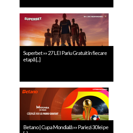
Superbet »» 27 LEI Pariu Gratuit în fiecare
etapă [..]
Betano | Cupa Mondială »» Pariezi 30 lei pe