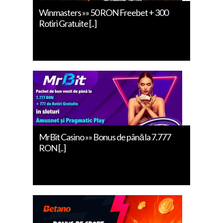
Winmasters »» 50 RON Freebet + 300
Rotiri Gratuite [..]
MrBit Casino »» Bonus de până la 7.777
RON [..]