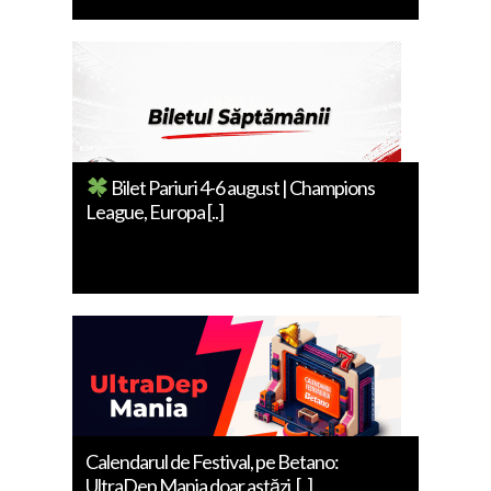
Bilet Pariuri 4-6 august | Champions
League, Europa [..]
Calendarul de Festival, pe Betano:
UltraDep Mania doar astăzi, [..]