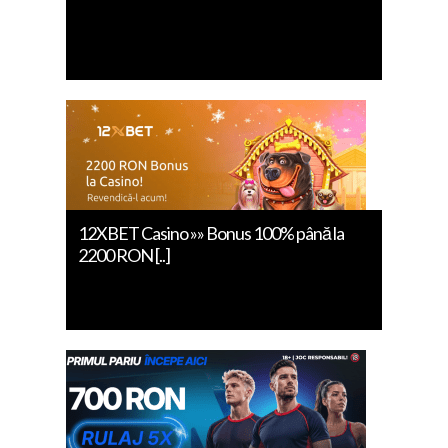
12XBET Casino »» Bonus 100% până la
2200 RON [..]