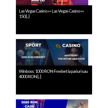
Las Vegas Casino »» Las Vegas Casino »»
150 [..]
Winboss: 1000 RON Freebet la pariuri sau
4000 RON [..]