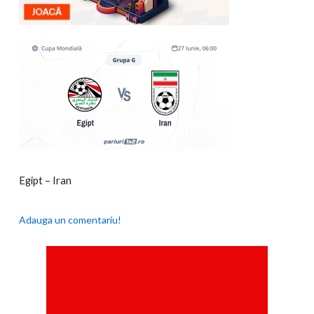
Egipt – Iran
Adauga un comentariu!