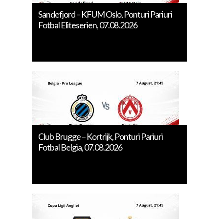
Sandefjord – KFUM Oslo, Ponturi Pariuri
Fotbal Eliteserien, 07.08.2026
Club Brugge – Kortrijk, Ponturi Pariuri
Fotbal Belgia, 07.08.2026