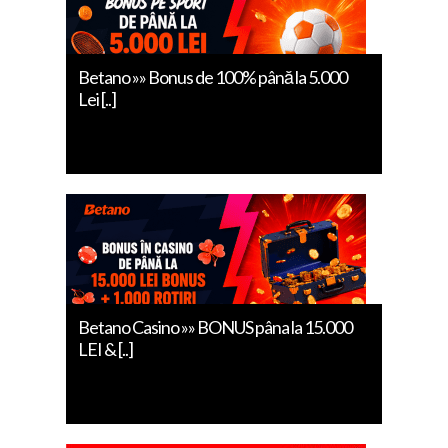
Betano »» Bonus de 100% până la 5.000
Lei [..]
Betano Casino »» BONUS pâna la 15.000
LEI & [..]