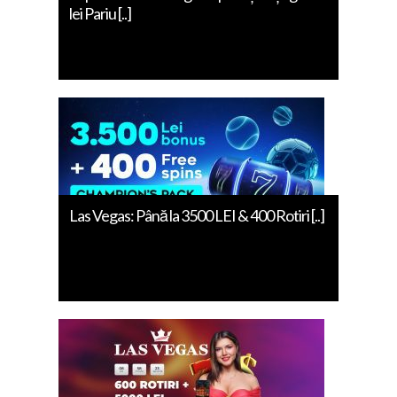
lei Pariu [..]
Las Vegas: Până la 3500 LEI & 400 Rotiri [..]