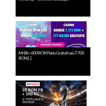
MrBit » 600 RON Pariu Gratuit sau 7.700
RON [..]