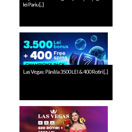
lei Pariu [..]
Las Vegas: Până la 3500 LEI & 400 Rotiri [..]