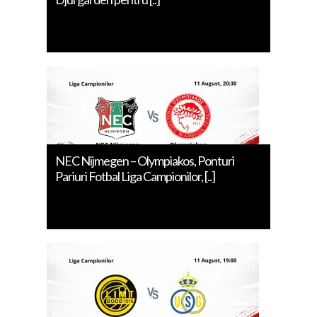
NEC Nijmegen – Olympiakos, Ponturi
Pariuri Fotbal Liga Campionilor, [..]