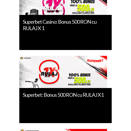
Superbet Casino: Bonus 500 RON cu
RULAJ X 1
Superbet: Bonus 500 RON cu RULAJ X1