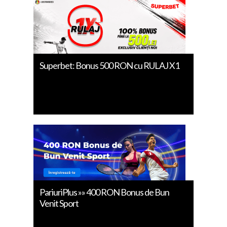
Superbet: Bonus 500 RON cu RULAJ X1
PariuriPlus »» 400 RON Bonus de Bun
Venit Sport