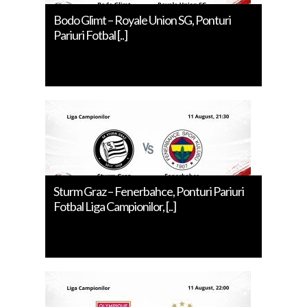
Bodo Glimt – Royale Union SG, Ponturi
Pariuri Fotbal [..]
Sturm Graz – Fenerbahce, Ponturi Pariuri
Fotbal Liga Campionilor, [..]