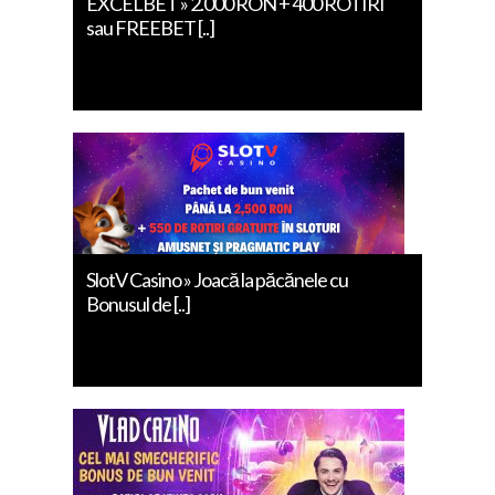
EXCELBET » 2.000 RON + 400 ROTIRI
sau FREEBET [..]
SlotV Casino » Joacă la păcănele cu
Bonusul de [..]