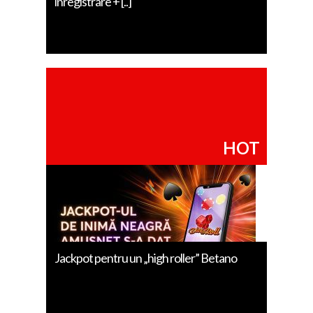
înregistrare + [..]
HOT
Jackpot pentru un „high roller” Betano