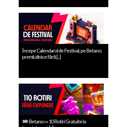
Începe Calendarul de Festival, pe Betano:
premii zilnice fără [..]
Betano »» 10 Rotiri Gratuite la