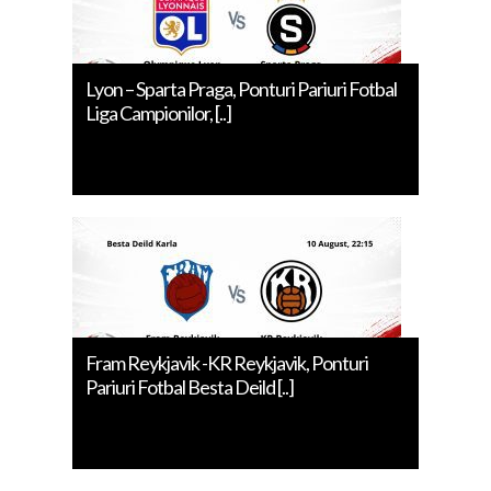
Lyon – Sparta Praga, Ponturi Pariuri Fotbal
Liga Campionilor, [..]
Fram Reykjavik -KR Reykjavik, Ponturi
Pariuri Fotbal Besta Deild [..]