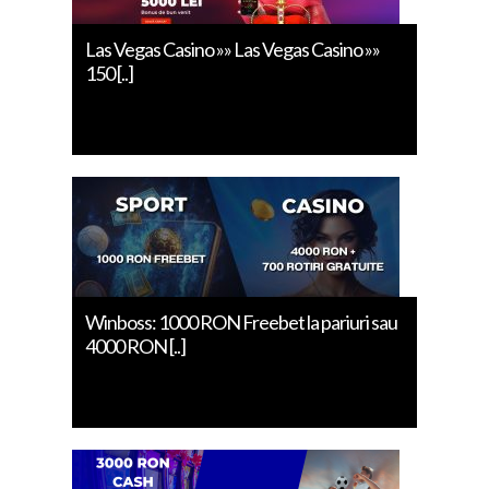
Las Vegas Casino »» Las Vegas Casino »»
150 [..]
Winboss: 1000 RON Freebet la pariuri sau
4000 RON [..]