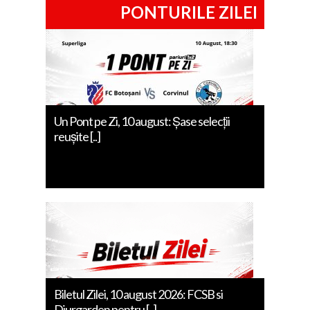
PONTURILE ZILEI
Un Pont pe Zi, 10 august: Șase selecții
reușite [..]
Biletul Zilei, 10 august 2026: FCSB si
Djurgarden pentru [..]