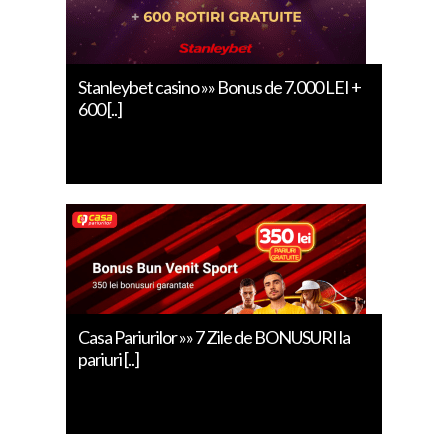
Stanleybet casino »» Bonus de 7.000 LEI +
600 [..]
Casa Pariurilor »» 7 Zile de BONUSURI la
pariuri [..]