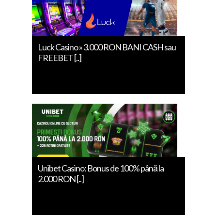
Luck Casino » 3.000 RON BANI CASH sau
FREEBET [..]
Unibet Casino: Bonus de 100% până la
2.000 RON [..]