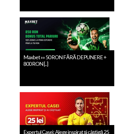
Maxbet »» 50 RON FĂRĂ DEPUNERE +
800 RON [..]
Expertul Casei: Alege inspirat și câștigă 25