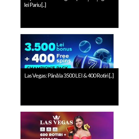
lei Pariu [..]
Las Vegas: Până la 3500 LEI & 400 Rotiri [..]