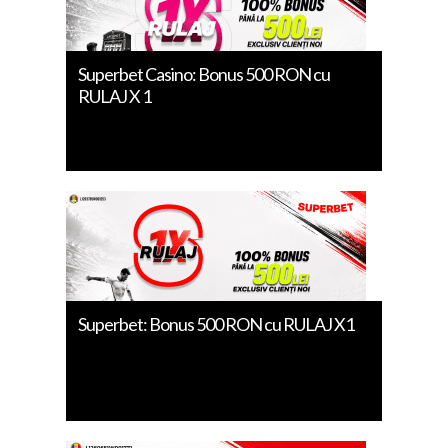
Superbet Casino: Bonus 500 RON cu
RULAJ X 1
Superbet: Bonus 500 RON cu RULAJ X1