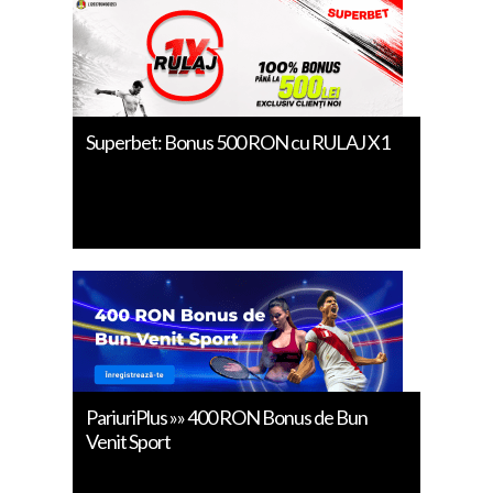
Superbet: Bonus 500 RON cu RULAJ X1
PariuriPlus »» 400 RON Bonus de Bun
Venit Sport