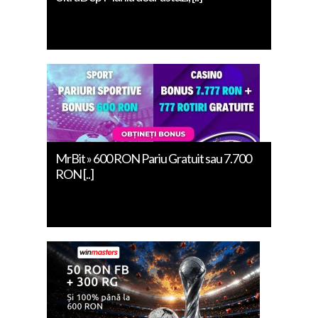
MrBit » 600 RON Pariu Gratuit sau 7.700
RON [..]