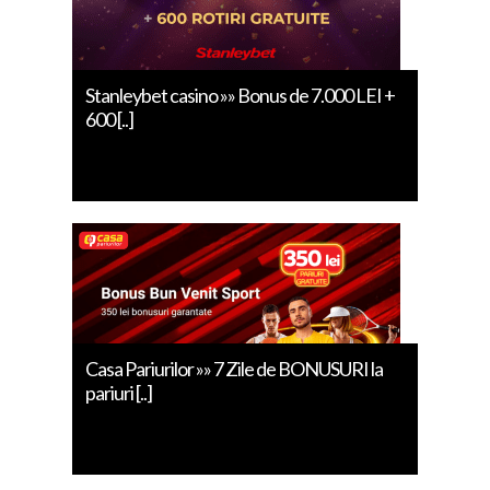
Stanleybet casino »» Bonus de 7.000 LEI +
600 [..]
Casa Pariurilor »» 7 Zile de BONUSURI la
pariuri [..]