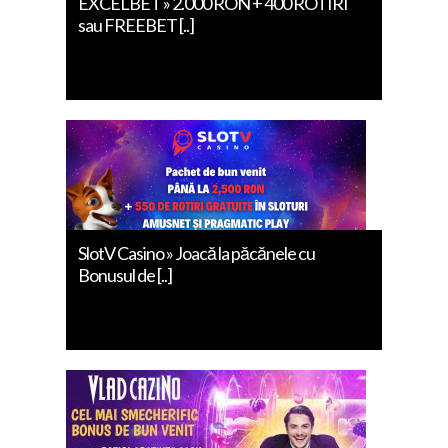
EXCELBET » 2.000 RON + 400 ROTIRI
sau FREEBET [..]
SlotV Casino » Joacă la păcănele cu
Bonusul de [..]