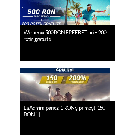
Winner »» 500 RON FREEBET-uri + 200
rotiri gratuite
La Admiral pariezi 1 RON și primești 150
RON [..]