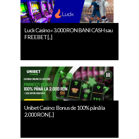
Luck Casino » 3.000 RON BANI CASH sau
FREEBET [..]
Unibet Casino: Bonus de 100% până la
2.000 RON [..]