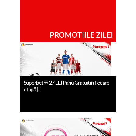
PROMOTIILE ZILEI
Superbet »» 27 LEI Pariu Gratuit în fiecare
etapă [..]