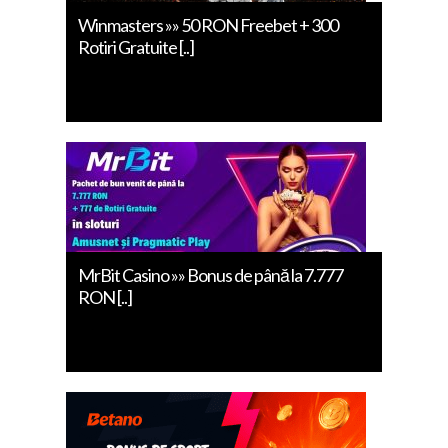
Winmasters »» 50 RON Freebet + 300
Rotiri Gratuite [..]
MrBit Casino »» Bonus de până la 7.777
RON [..]