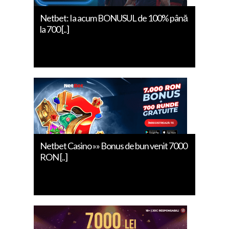
Netbet: Ia acum BONUSUL de 100% până
la 700 [..]
Netbet Casino »» Bonus de bun venit 7000
RON [..]