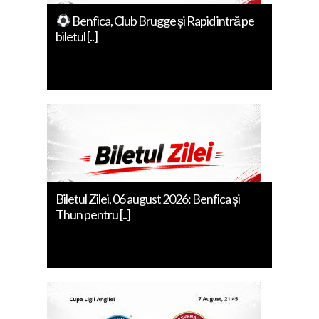
Benfica, Club Brugge și Rapid intră pe
biletul [..]
Biletul Zilei, 06 august 2026: Benfica și
Thun pentru [..]