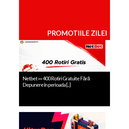
PROMOTIILE ZILEI
Netbet »» 400 Rotiri Gratuite Fără
Depunere în perioada [..]