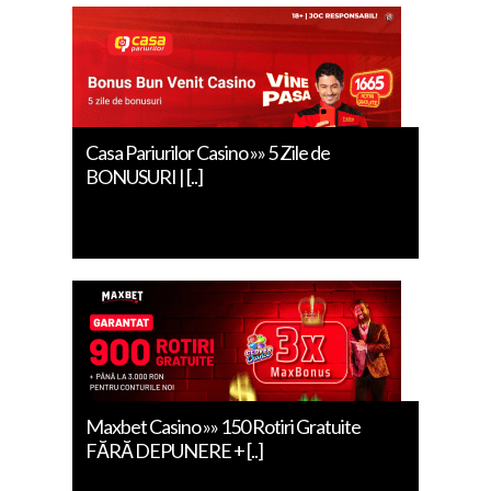
Casa Pariurilor Casino »» 5 Zile de
BONUSURI | [..]
Maxbet Casino »» 150 Rotiri Gratuite
FĂRĂ DEPUNERE + [..]