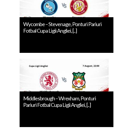
Wycombe – Stevenage, Ponturi Pariuri
Fotbal Cupa Ligii Angliei, [..]
Middlesbrough – Wrexham, Ponturi
Pariuri Fotbal Cupa Ligii Angliei, [..]