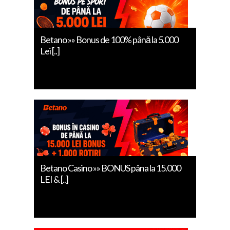
Betano »» Bonus de 100% până la 5.000
Lei [..]
Betano Casino »» BONUS pâna la 15.000
LEI & [..]