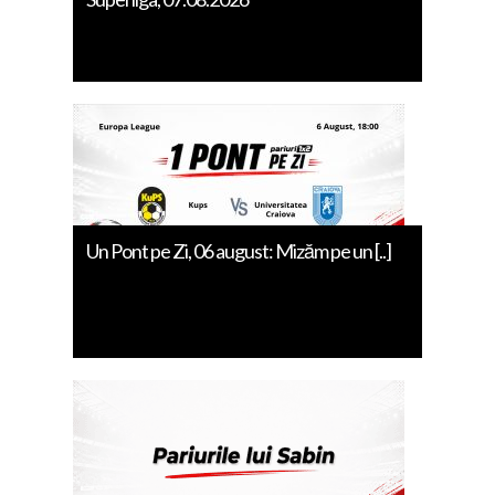
Un Pont pe Zi, 06 august: Mizăm pe un [..]