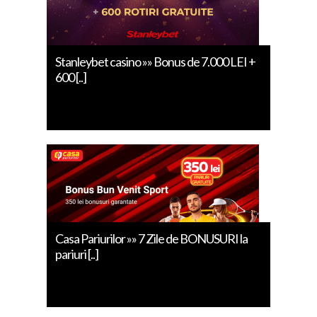
Stanleybet casino »» Bonus de 7.000 LEI +
600 [..]
Casa Pariurilor »» 7 Zile de BONUSURI la
pariuri [..]