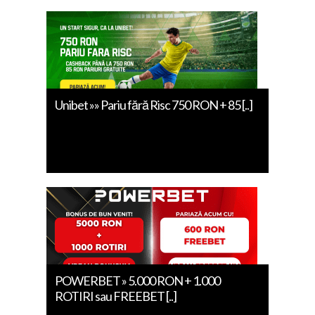
Unibet »» Pariu fără Risc 750 RON + 85 [..]
POWERBET » 5.000 RON + 1.000
ROTIRI sau FREEBET [..]