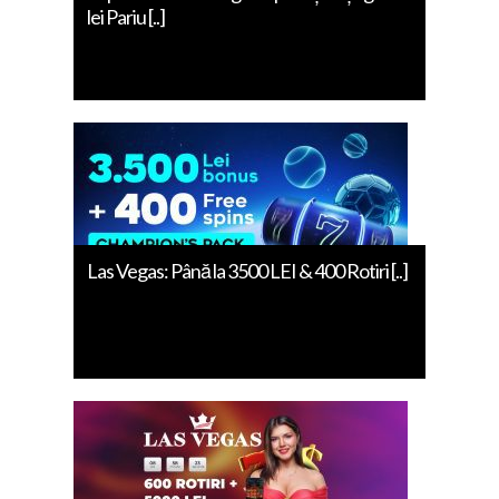
lei Pariu [..]
Las Vegas: Până la 3500 LEI & 400 Rotiri [..]