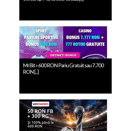
MrBit » 600 RON Pariu Gratuit sau 7.700
RON [..]