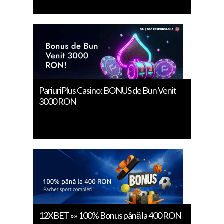
PariuriPlus Casino: BONUS de Bun Venit
3000 RON
12XBET »» 100% Bonus până la 400 RON