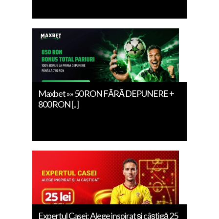
Maxbet »» 50 RON FĂRĂ DEPUNERE +
800 RON [..]
Expertul Casei: Alege inspirat și câștigă 25