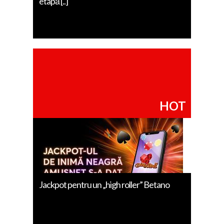
etapă [..]
HOT
Jackpot pentru un „high roller” Betano