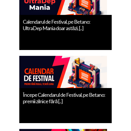
Calendarul de Festival, pe Betano:
UltraDep Mania doar astăzi, [..]
Începe Calendarul de Festival, pe Betano:
premii zilnice fără [..]