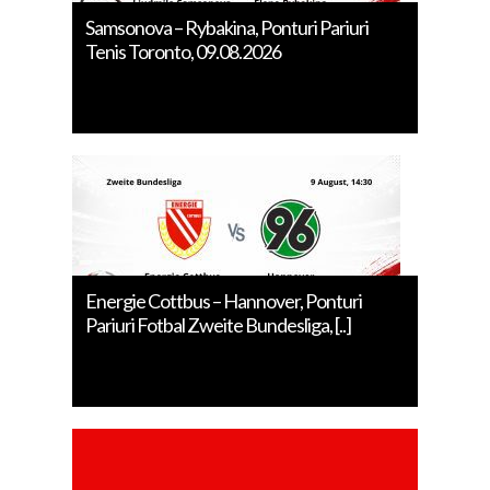
Samsonova – Rybakina, Ponturi Pariuri
Tenis Toronto, 09.08.2026
Energie Cottbus – Hannover, Ponturi
Pariuri Fotbal Zweite Bundesliga, [..]