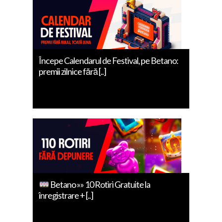
Începe Calendarul de Festival, pe Betano:
premii zilnice fără [..]
Betano »» 10 Rotiri Gratuite la
înregistrare + [..]