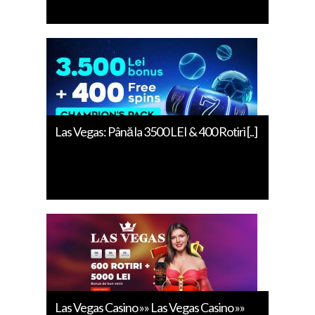
Las Vegas: Până la 3500 LEI & 400 Rotiri [..]
Las Vegas Casino »» Las Vegas Casino »»