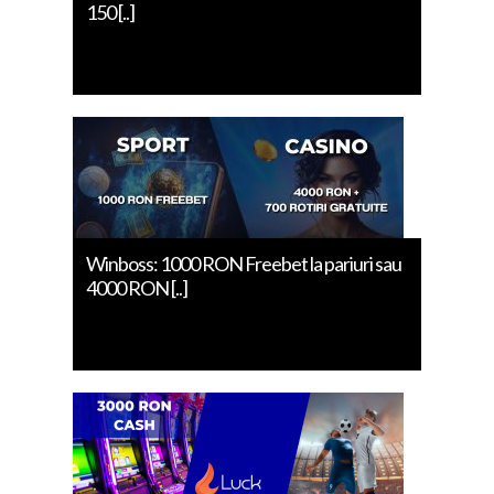
150 [..]
Winboss: 1000 RON Freebet la pariuri sau
4000 RON [..]