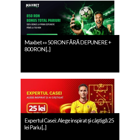
Maxbet »» 50 RON FĂRĂ DEPUNERE +
800 RON [..]
Expertul Casei: Alege inspirat și câștigă 25
lei Pariu [..]