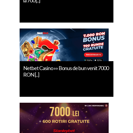
la 700 [..]
Netbet Casino »» Bonus de bun venit 7000
RON [..]