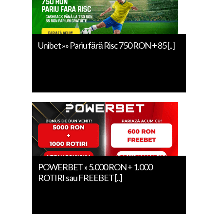
Unibet »» Pariu fără Risc 750 RON + 85 [..]
POWERBET » 5.000 RON + 1.000
ROTIRI sau FREEBET [..]