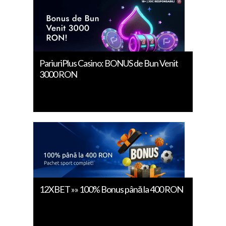
PariuriPlus Casino: BONUS de Bun Venit
3000 RON
12XBET »» 100% Bonus până la 400 RON