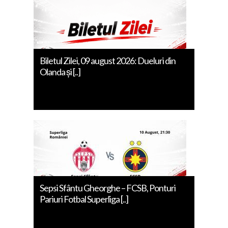
Biletul Zilei, 09 august 2026: Dueluri din
Olanda și [..]
Sepsi Sfântu Gheorghe – FCSB, Ponturi
Pariuri Fotbal Superliga [..]