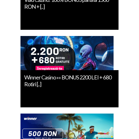
RON + [..]
Winner Casino »» BONUS 2200 LEI + 680
Rotiri [..]