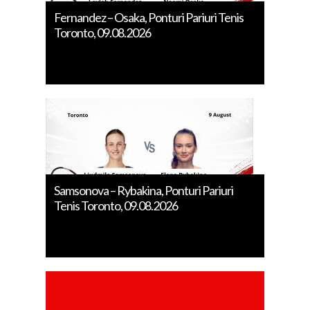
Fernandez – Osaka, Ponturi Pariuri Tenis
Toronto, 09.08.2026
Samsonova – Rybakina, Ponturi Pariuri
Tenis Toronto, 09.08.2026