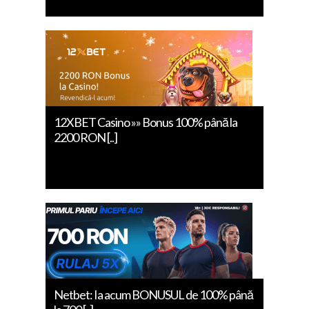
12XBET Casino »» Bonus 100% până la
2200 RON [..]
Netbet: Ia acum BONUSUL de 100% până