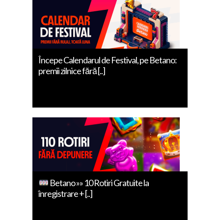
Începe Calendarul de Festival, pe Betano:
premii zilnice fără [..]
Betano »» 10 Rotiri Gratuite la
înregistrare + [..]