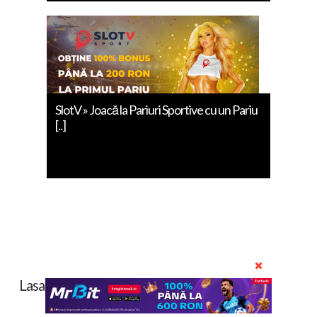
SlotV » Joacă la Pariuri Sportive cu un Pariu
[..]
Lasa un comentariu