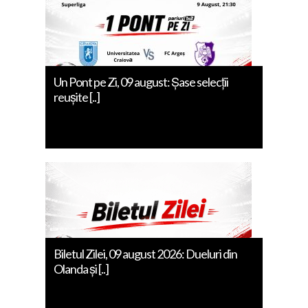
Un Pont pe Zi, 09 august: Șase selecții
reușite [..]
Biletul Zilei, 09 august 2026: Dueluri din
Olanda și [..]