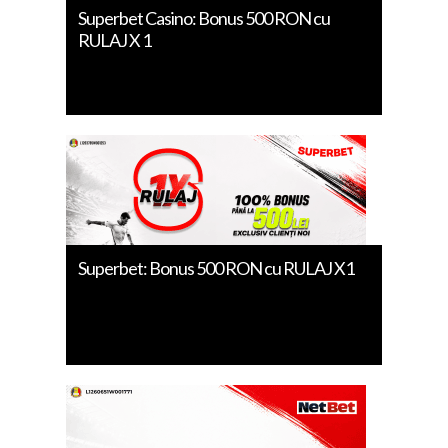
Superbet Casino: Bonus 500 RON cu
RULAJ X 1
Superbet: Bonus 500 RON cu RULAJ X1