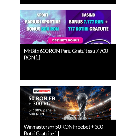
MrBit » 600 RON Pariu Gratuit sau 7.700
RON [..]
Winmasters »» 50 RON Freebet + 300
Rotiri Gratuite [..]