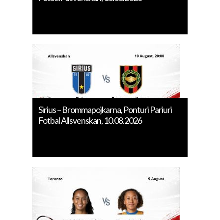
Sirius – Brommapojkarna, Ponturi Pariuri
Fotbal Allsvenskan, 10.08.2026