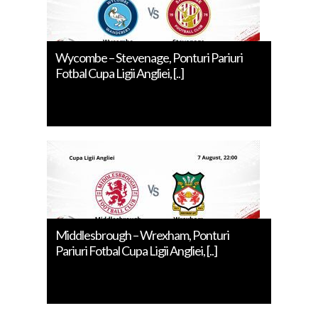
Wycombe – Stevenage, Ponturi Pariuri
Fotbal Cupa Ligii Angliei, [..]
Middlesbrough – Wrexham, Ponturi
Pariuri Fotbal Cupa Ligii Angliei, [..]