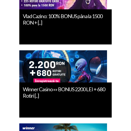
Vlad Cazino: 100% BONUS pâna la 1500
RON + [..]
Winner Casino »» BONUS 2200 LEI + 680
Rotiri [..]