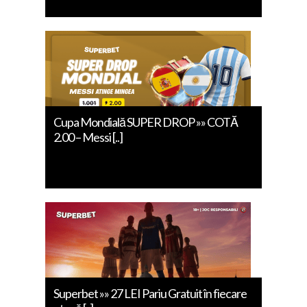
Cupa Mondială SUPER DROP »» COTĂ
2.00 – Messi [..]
Superbet »» 27 LEI Pariu Gratuit în fiecare