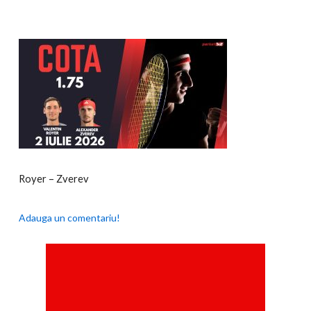
Royer – Zverev
Adauga un comentariu!