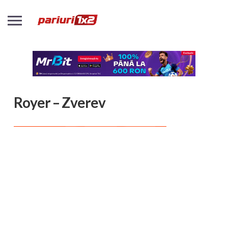
Royer – Zverev