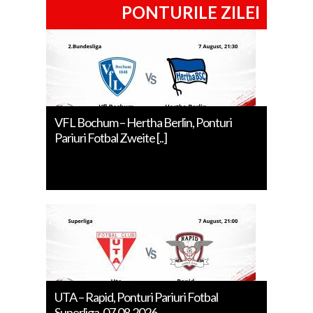
PONTURILE ZILEI
VFL Bochum – Hertha Berlin, Ponturi
Pariuri Fotbal Zweite [..]
UTA – Rapid, Ponturi Pariuri Fotbal
Superliga, 07.08.2026