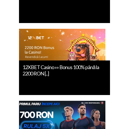
12XBET Casino »» Bonus 100% până la
2200 RON [..]