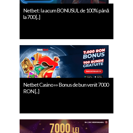
Netbet: Ia acum BONUSUL de 100% până
la 700 [..]
Netbet Casino »» Bonus de bun venit 7000
RON [..]