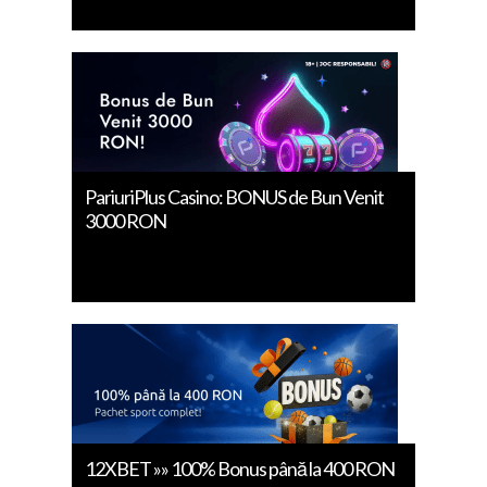
PariuriPlus Casino: BONUS de Bun Venit
3000 RON
12XBET »» 100% Bonus până la 400 RON