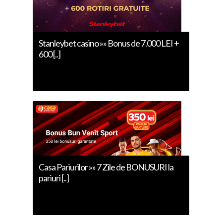
Stanleybet casino »» Bonus de 7.000 LEI +
600 [..]
Casa Pariurilor »» 7 Zile de BONUSURI la
pariuri [..]