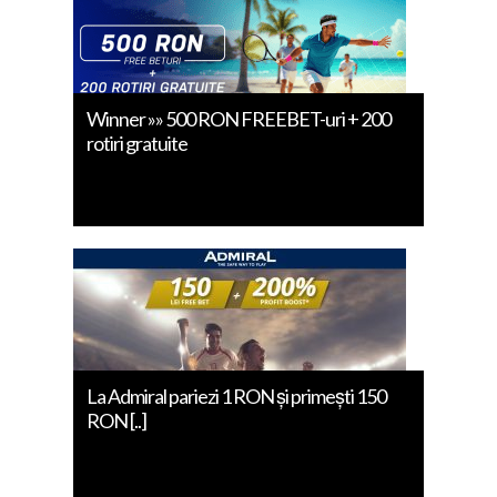
Winner »» 500 RON FREEBET-uri + 200
rotiri gratuite
La Admiral pariezi 1 RON și primești 150
RON [..]