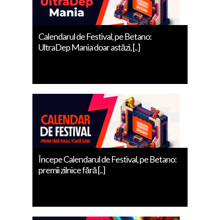
Calendarul de Festival, pe Betano:
UltraDep Mania doar astăzi, [..]
Începe Calendarul de Festival, pe Betano:
premii zilnice fără [..]