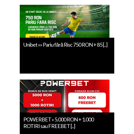
Unibet »» Pariu fără Risc 750 RON + 85 [..]
POWERBET » 5.000 RON + 1.000
ROTIRI sau FREEBET [..]