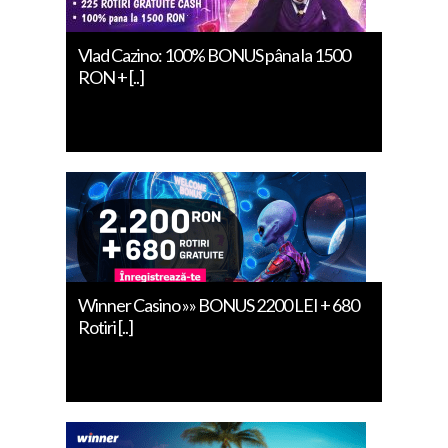
Vlad Cazino: 100% BONUS pâna la 1500
RON + [..]
Winner Casino »» BONUS 2200 LEI + 680
Rotiri [..]