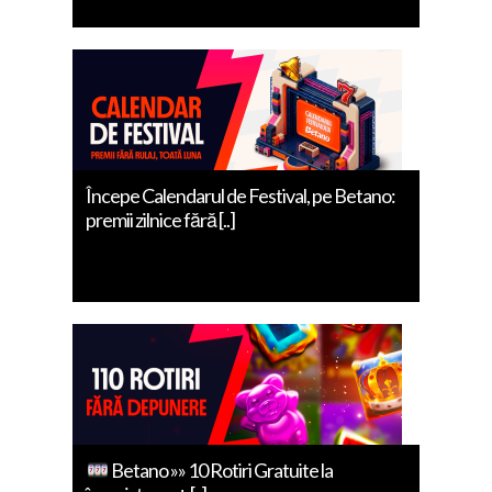
Începe Calendarul de Festival, pe Betano:
premii zilnice fără [..]
Betano »» 10 Rotiri Gratuite la