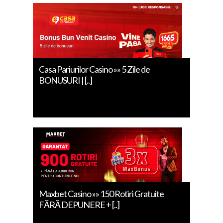
Casa Pariurilor Casino »» 5 Zile de
BONUSURI | [..]
Maxbet Casino »» 150 Rotiri Gratuite
FĂRĂ DEPUNERE + [..]