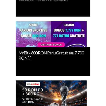
MrBit » 600 RON Pariu Gratuit sau 7.700
RON [..]