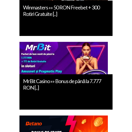
Winmasters »» 50 RON Freebet + 300
Rotiri Gratuite [..]
MrBit Casino »» Bonus de până la 7.777
RON [..]