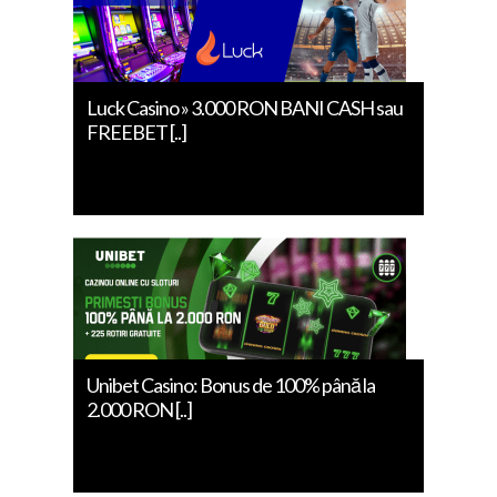
Luck Casino » 3.000 RON BANI CASH sau
FREEBET [..]
Unibet Casino: Bonus de 100% până la
2.000 RON [..]