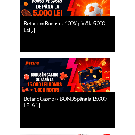
Betano »» Bonus de 100% până la 5.000
Lei [..]
Betano Casino »» BONUS pâna la 15.000
LEI & [..]