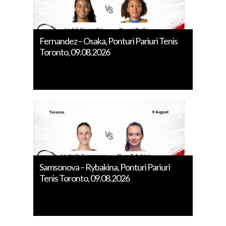
Fernandez – Osaka, Ponturi Pariuri Tenis
Toronto, 09.08.2026
Samsonova – Rybakina, Ponturi Pariuri
Tenis Toronto, 09.08.2026