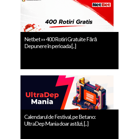
Netbet »» 400 Rotiri Gratuite Fără
Depunere în perioada [..]
Calendarul de Festival, pe Betano:
UltraDep Mania doar astăzi, [..]