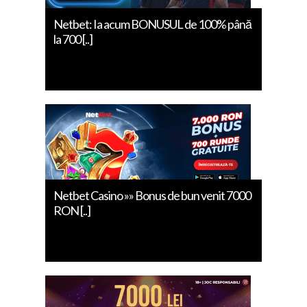
Netbet: Ia acum BONUSUL de 100% până
la 700 [..]
Netbet Casino »» Bonus de bun venit 7000
RON [..]