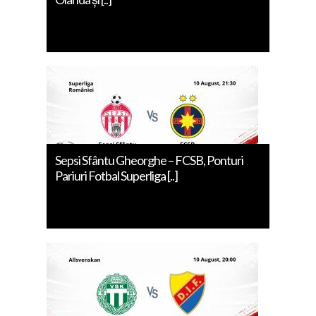
Sepsi Sfântu Gheorghe – FCSB, Ponturi
Pariuri Fotbal Superliga [..]