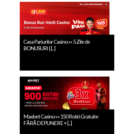
Casa Pariurilor Casino »» 5 Zile de
BONUSURI | [..]
Maxbet Casino »» 150 Rotiri Gratuite
FĂRĂ DEPUNERE + [..]