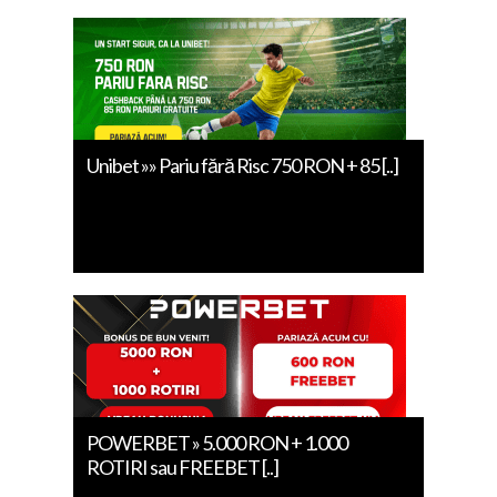
Unibet »» Pariu fără Risc 750 RON + 85 [..]
POWERBET » 5.000 RON + 1.000
ROTIRI sau FREEBET [..]