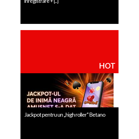
înregistrare + [..]
HOT
Jackpot pentru un „high roller” Betano