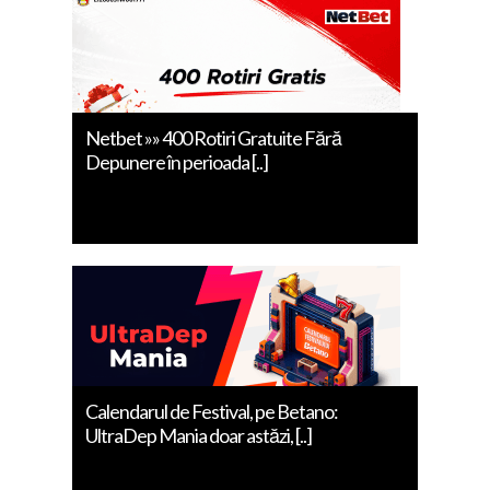
Netbet »» 400 Rotiri Gratuite Fără
Depunere în perioada [..]
Calendarul de Festival, pe Betano:
UltraDep Mania doar astăzi, [..]