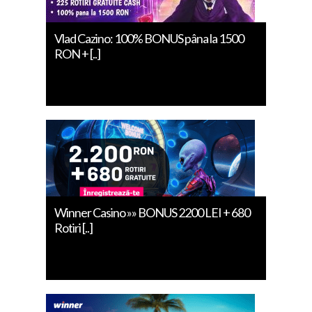
Vlad Cazino: 100% BONUS pâna la 1500
RON + [..]
Winner Casino »» BONUS 2200 LEI + 680
Rotiri [..]