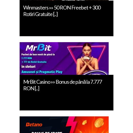
Winmasters »» 50 RON Freebet + 300
Rotiri Gratuite [..]
MrBit Casino »» Bonus de până la 7.777
RON [..]