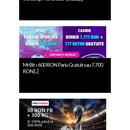
MrBit » 600 RON Pariu Gratuit sau 7.700
RON [..]