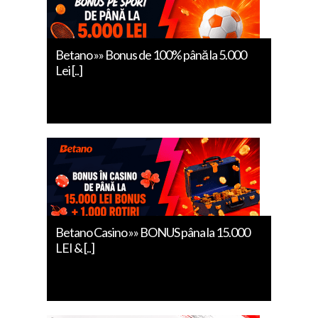
Betano »» Bonus de 100% până la 5.000
Lei [..]
Betano Casino »» BONUS pâna la 15.000
LEI & [..]