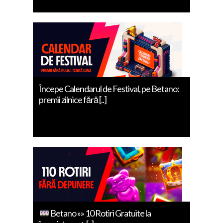
Începe Calendarul de Festival, pe Betano:
premii zilnice fără [..]
Betano »» 10 Rotiri Gratuite la