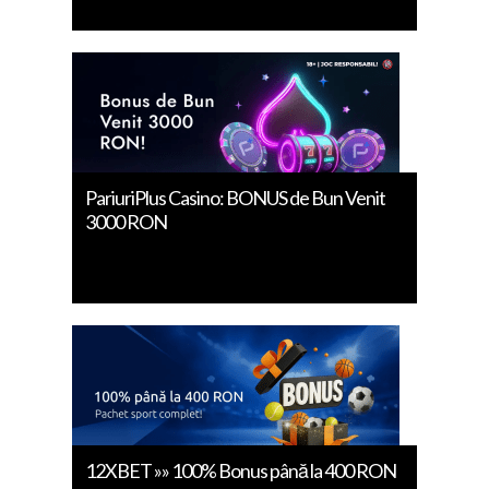
PariuriPlus Casino: BONUS de Bun Venit
3000 RON
12XBET »» 100% Bonus până la 400 RON