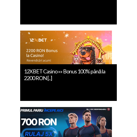
12XBET Casino »» Bonus 100% până la
2200 RON [..]