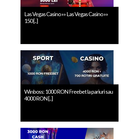
Las Vegas Casino »» Las Vegas Casino »»
150 [..]
Winboss: 1000 RON Freebet la pariuri sau
4000 RON [..]