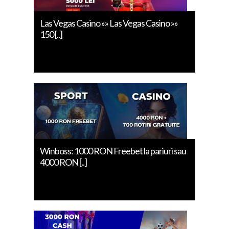
Las Vegas Casino »» Las Vegas Casino »»
150 [..]
Winboss: 1000 RON Freebet la pariuri sau
4000 RON [..]