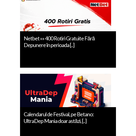
Netbet »» 400 Rotiri Gratuite Fără
Depunere în perioada [..]
Calendarul de Festival, pe Betano:
UltraDep Mania doar astăzi, [..]