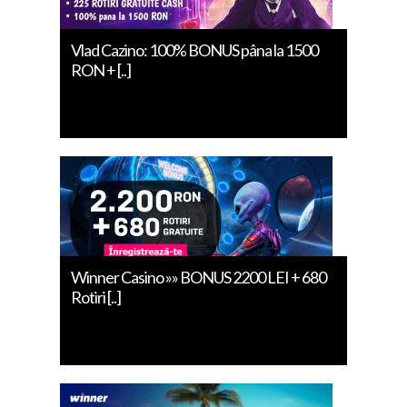
Vlad Cazino: 100% BONUS pâna la 1500
RON + [..]
Winner Casino »» BONUS 2200 LEI + 680
Rotiri [..]