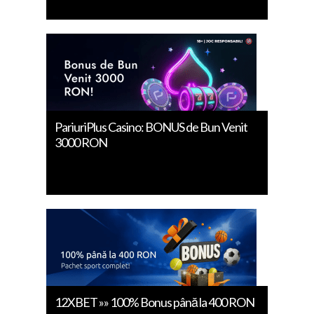
PariuriPlus Casino: BONUS de Bun Venit
3000 RON
12XBET »» 100% Bonus până la 400 RON