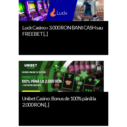
Luck Casino » 3.000 RON BANI CASH sau
FREEBET [..]
Unibet Casino: Bonus de 100% până la
2.000 RON [..]