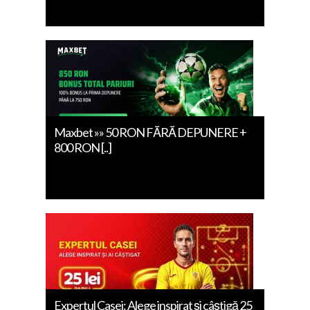
Maxbet »» 50 RON FĂRĂ DEPUNERE +
800 RON [..]
Expertul Casei: Alege inspirat și câștigă 25