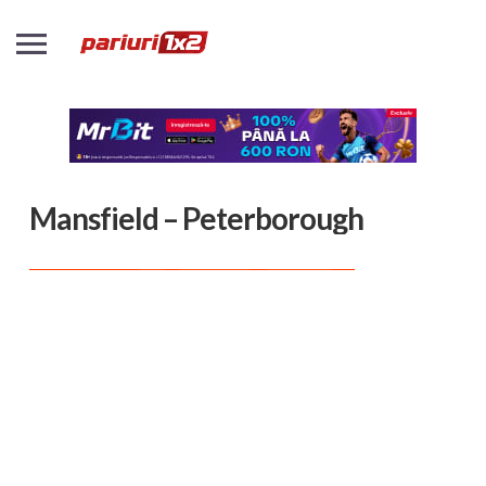
Mansfield – Peterborough