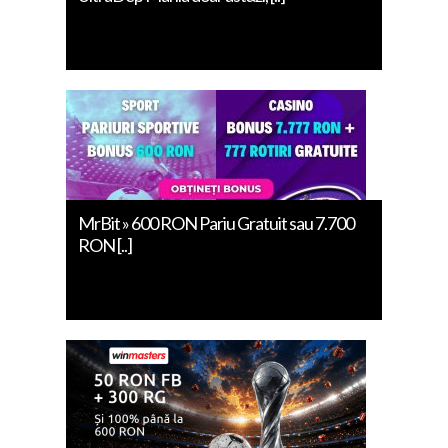
MrBit » 600 RON Pariu Gratuit sau 7.700
RON [..]