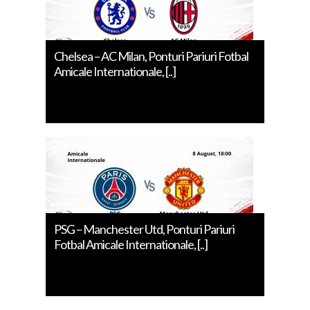
Chelsea – AC Milan, Ponturi Pariuri Fotbal
Amicale Internationale, [..]
PSG – Manchester Utd, Ponturi Pariuri
Fotbal Amicale Internationale, [..]