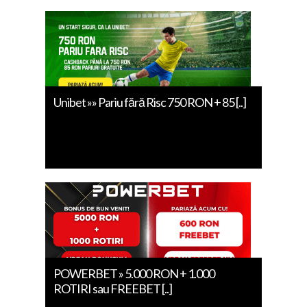
Unibet »» Pariu fără Risc 750 RON + 85 [..]
POWERBET » 5.000 RON + 1.000
ROTIRI sau FREEBET [..]