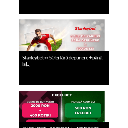
Stanleybet »» 50 lei fără depunere + până
la [..]