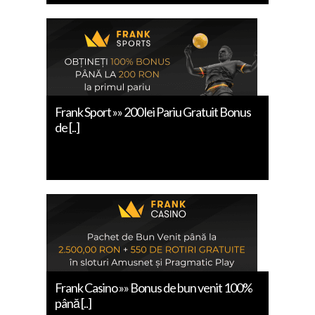
Frank Sport »» 200 lei Pariu Gratuit Bonus
de [..]
Frank Casino »» Bonus de bun venit 100%
până [..]