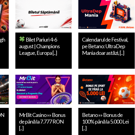
igh
Bilet Pariuri 4-6
Calendarul de Festival,
august | Champions
pe Betano: UltraDep
League, Europa [..]
Mania doar astăzi, [..]
ON
MrBit Casino »» Bonus
Betano »» Bonus de
de până la 7.777 RON
100% până la 5.000 Lei
[..]
[..]