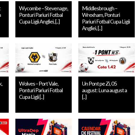
t
Wycombe – Stevenage,
Middlesbrough –
n
Ponturi Pariuri Fotbal
Wrexham, Ponturi
Cupa Ligii Angliei, [..]
Pariuri Fotbal Cupa Ligii
Angliei, [..]
k,
Wolves – Port Vale,
Un Pont pe Zi, 05
Ponturi Pariuri Fotbal
august: Luna august a
Cupa Ligii [..]
[..]