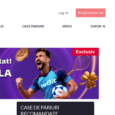
Inregistreaza-te!
Log-in
LEI
CASE PARIURI
VIDEO
SUPER 12
CASE DE PARIURI
RECOMANDATE