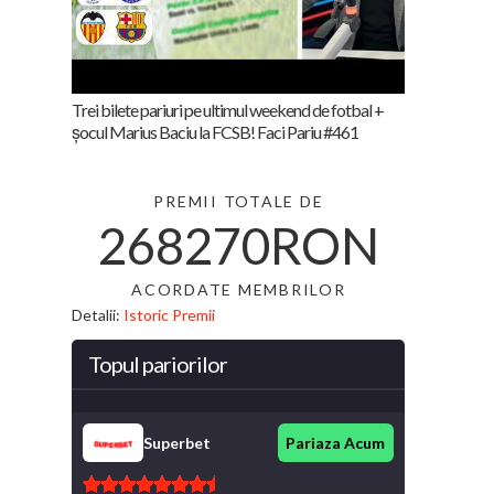
Trei bilete pariuri pe ultimul weekend de fotbal +
șocul Marius Baciu la FCSB! Faci Pariu #461
PREMII TOTALE DE
268270
RON
ACORDATE MEMBRILOR
Detalii:
Istoric Premii
Topul pariorilor
Superbet
Pariaza Acum