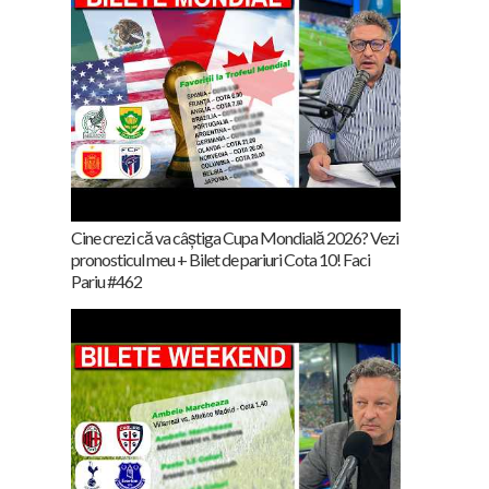
Cine crezi că va câștiga Cupa Mondială 2026? Vezi
pronosticul meu + Bilet de pariuri Cota 10! Faci
Pariu #462