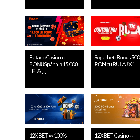
Betano Casino »»
Superbet: Bonus 500
BONUS pâna la 15.000
RON cu RULAJ X1
LEI & [..]
12XBET »» 100%
12XBET Casino »»