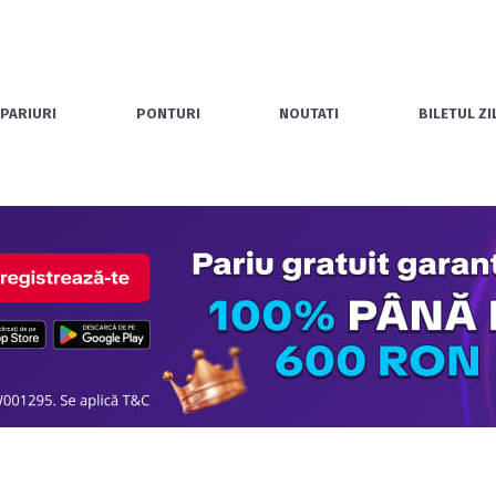
PARIURI
PONTURI
NOUTATI
BILETUL ZI