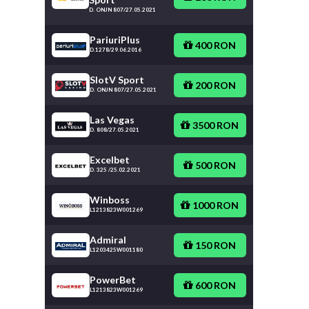
D. ONJN 807/27.05.2021
PariuriPlus
400 RON
D.1278/29.06.2016
SlotV Sport
200 RON
D. ONJN 807/27.05.2021
Las Vegas
3500 RON
D. 808/27.05.2021
Excelbet
500 RON
D. 325 /25.02.2021
Winboss
1000 RON
L1213823W001269
Admiral
150 RON
L1203425W001180
PowerBet
600 RON
L1213823W001269