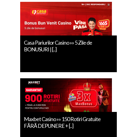
Casa Pariurilor Casino »» 5 Zile de
BONUSURI | [..]
Maxbet Casino »» 150 Rotiri Gratuite
FĂRĂ DEPUNERE + [..]