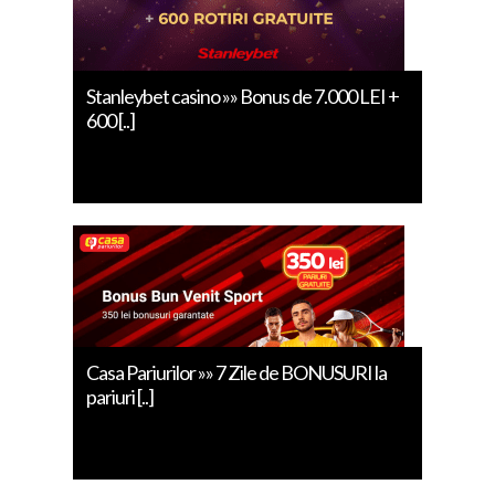
Stanleybet casino »» Bonus de 7.000 LEI +
600 [..]
Casa Pariurilor »» 7 Zile de BONUSURI la
pariuri [..]