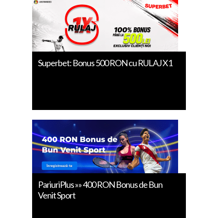
Superbet: Bonus 500 RON cu RULAJ X1
PariuriPlus »» 400 RON Bonus de Bun
Venit Sport