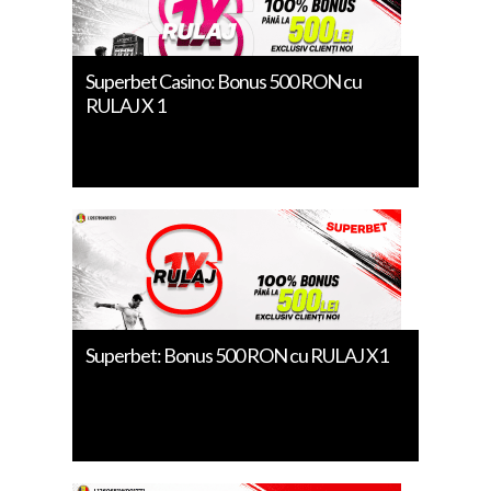
Superbet Casino: Bonus 500 RON cu
RULAJ X 1
Superbet: Bonus 500 RON cu RULAJ X1