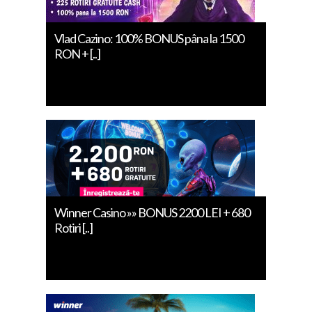
Vlad Cazino: 100% BONUS pâna la 1500
RON + [..]
Winner Casino »» BONUS 2200 LEI + 680
Rotiri [..]