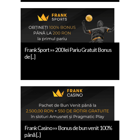
Frank Sport »» 200 lei Pariu Gratuit Bonus
de [..]
Frank Casino »» Bonus de bun venit 100%
până [..]