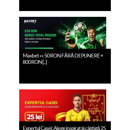
Maxbet »» 50 RON FĂRĂ DEPUNERE +
800 RON [..]
Expertul Casei: Alege inspirat și câștigă 25