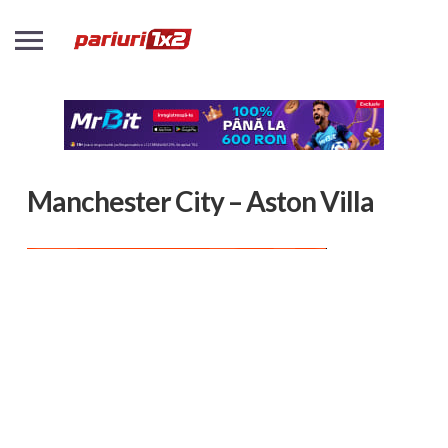
Manchester City – Aston Villa