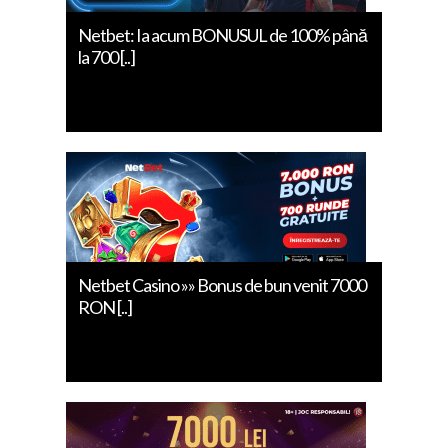
Netbet: Ia acum BONUSUL de 100% până
la 700 [..]
Netbet Casino »» Bonus de bun venit 7000
RON [..]