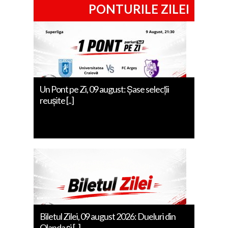
PONTURILE ZILEI
Un Pont pe Zi, 09 august: Șase selecții
reușite [..]
Biletul Zilei, 09 august 2026: Dueluri din
Olanda și [..]