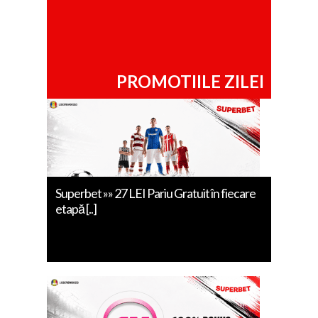
PROMOTIILE ZILEI
Superbet »» 27 LEI Pariu Gratuit în fiecare
etapă [..]