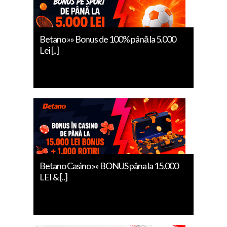
Betano »» Bonus de 100% până la 5.000
Lei [..]
Betano Casino »» BONUS pâna la 15.000
LEI & [..]