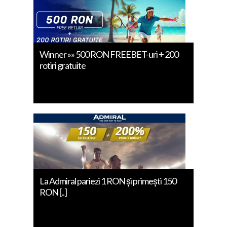
Winner »» 500 RON FREEBET-uri + 200
rotiri gratuite
La Admiral pariezi 1 RON și primești 150
RON [..]