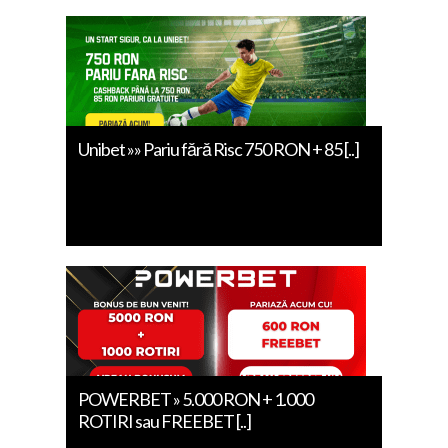
Unibet »» Pariu fără Risc 750 RON + 85 [..]
POWERBET » 5.000 RON + 1.000
ROTIRI sau FREEBET [..]