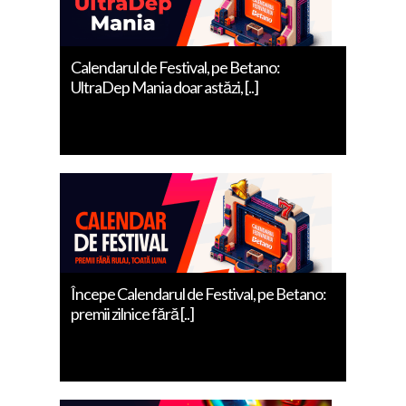
Calendarul de Festival, pe Betano:
UltraDep Mania doar astăzi, [..]
Începe Calendarul de Festival, pe Betano:
premii zilnice fără [..]