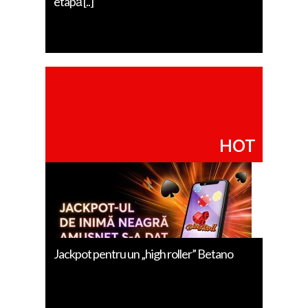
etapă [..]
HOT
Jackpot pentru un „high roller” Betano