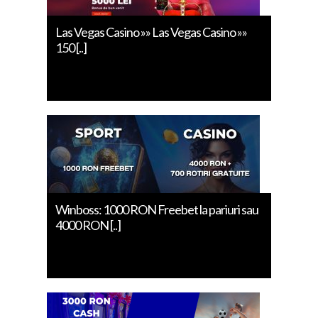
Las Vegas Casino »» Las Vegas Casino »»
150 [..]
Winboss: 1000 RON Freebet la pariuri sau
4000 RON [..]