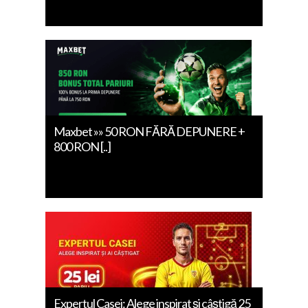
Maxbet »» 50 RON FĂRĂ DEPUNERE +
800 RON [..]
Expertul Casei: Alege inspirat și câștigă 25