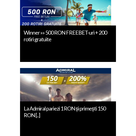
Winner »» 500 RON FREEBET-uri + 200
rotiri gratuite
La Admiral pariezi 1 RON și primești 150
RON [..]