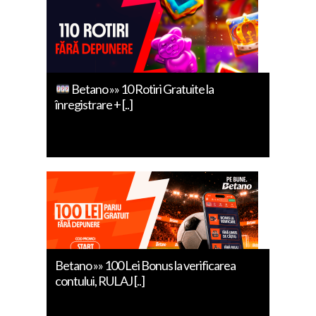
Betano »» 10 Rotiri Gratuite la
înregistrare + [..]
Betano »» 100 Lei Bonus la verificarea
contului, RULAJ [..]