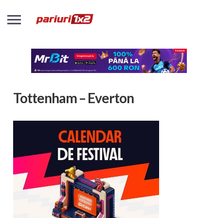
Tottenham – Everton