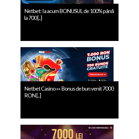
Netbet: Ia acum BONUSUL de 100% până
la 700 [..]
Netbet Casino »» Bonus de bun venit 7000
RON [..]