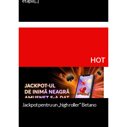
etapă [..]
HOT
Jackpot pentru un „high roller” Betano