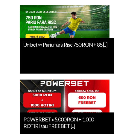
Unibet »» Pariu fără Risc 750 RON + 85 [..]
POWERBET » 5.000 RON + 1.000
ROTIRI sau FREEBET [..]