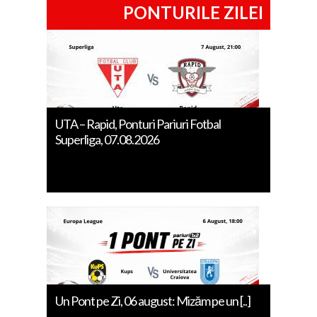
PONTURILE ZILEI
UTA – Rapid, Ponturi Pariuri Fotbal
Superliga, 07.08.2026
Un Pont pe Zi, 06 august: Mizăm pe un [..]