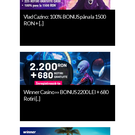
Vlad Cazino: 100% BONUS pâna la 1500
RON + [..]
Winner Casino »» BONUS 2200 LEI + 680
Rotiri [..]