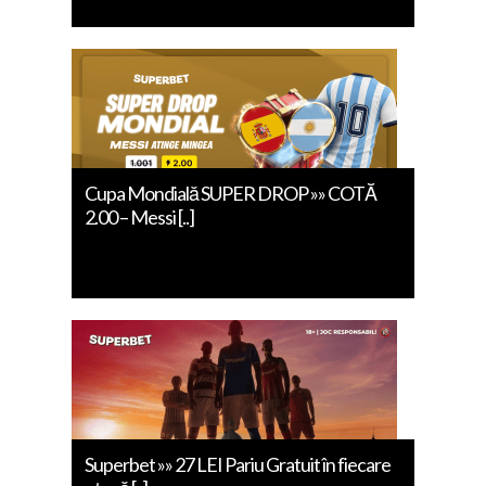
Cupa Mondială SUPER DROP »» COTĂ
2.00 – Messi [..]
Superbet »» 27 LEI Pariu Gratuit în fiecare