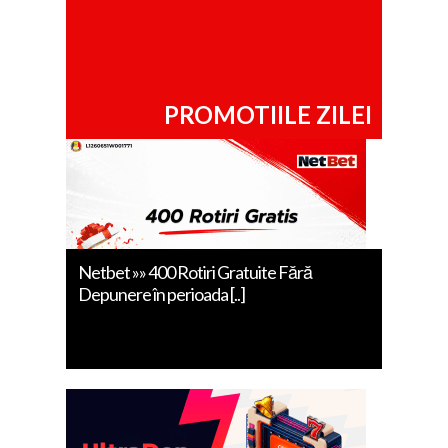
PROMOTIILE ZILEI
Netbet »» 400 Rotiri Gratuite Fără
Depunere în perioada [..]