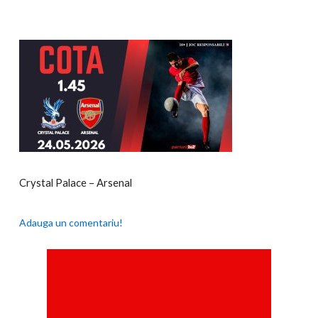
Crystal Palace – Arsenal
Adauga un comentariu!