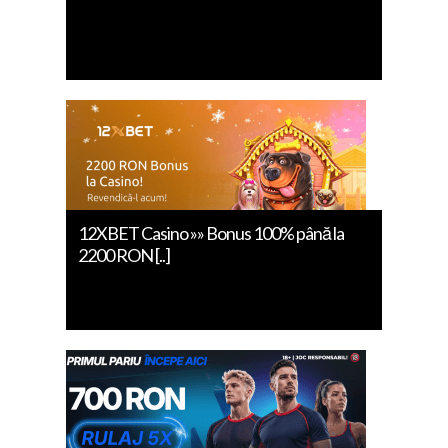
12XBET Casino »» Bonus 100% până la
2200 RON [..]