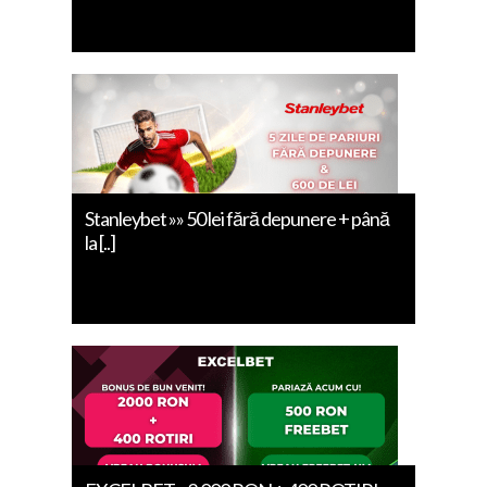
Stanleybet »» 50 lei fără depunere + până
la [..]