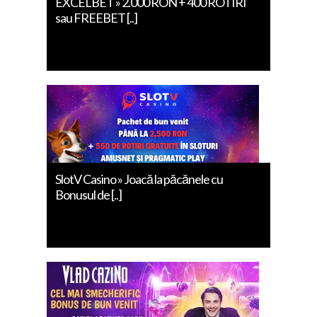
EXCELBET » 2.000 RON + 400 ROTIRI
sau FREEBET [..]
SlotV Casino » Joacă la păcănele cu
Bonusul de [..]