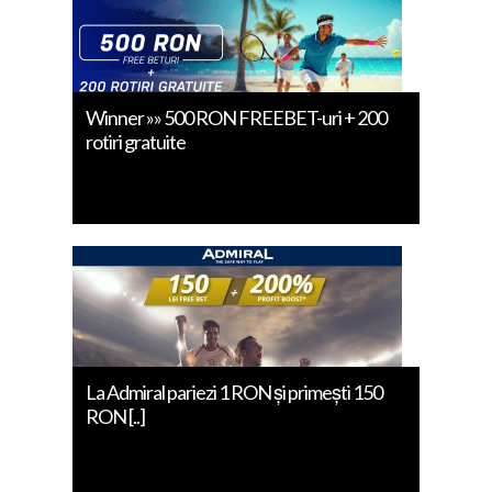
Winner »» 500 RON FREEBET-uri + 200
rotiri gratuite
La Admiral pariezi 1 RON și primești 150
RON [..]