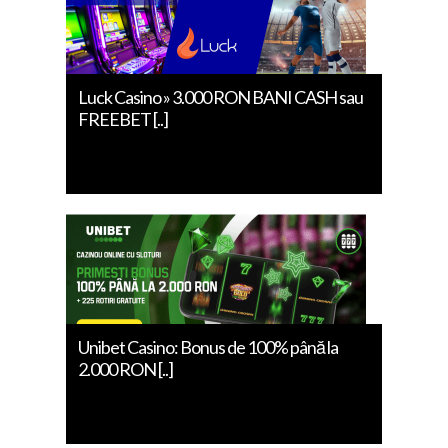
Luck Casino » 3.000 RON BANI CASH sau
FREEBET [..]
Unibet Casino: Bonus de 100% până la
2.000 RON [..]