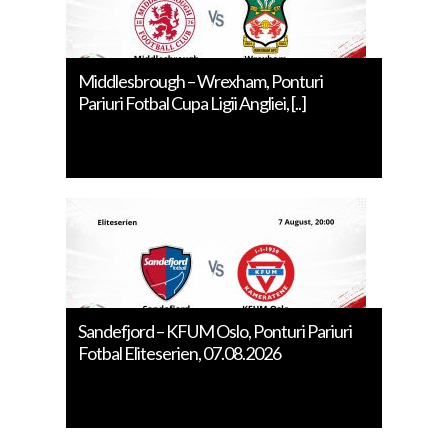
Middlesbrough – Wrexham, Ponturi
Pariuri Fotbal Cupa Ligii Angliei, [..]
Sandefjord – KFUM Oslo, Ponturi Pariuri
Fotbal Eliteserien, 07.08.2026