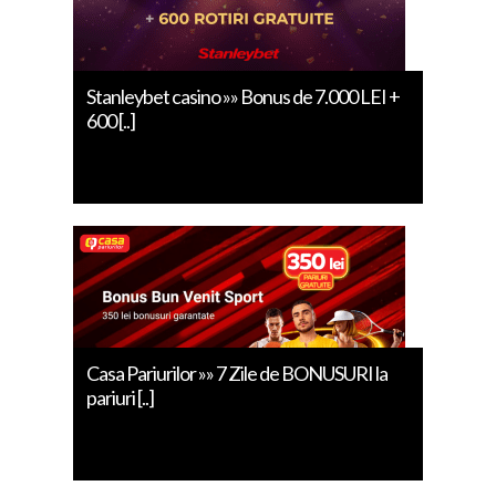
Stanleybet casino »» Bonus de 7.000 LEI +
600 [..]
Casa Pariurilor »» 7 Zile de BONUSURI la
pariuri [..]