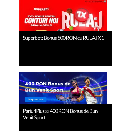
Superbet: Bonus 500 RON cu RULAJ X1
PariuriPlus »» 400 RON Bonus de Bun
Venit Sport