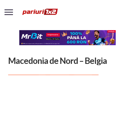
Macedonia de Nord – Belgia