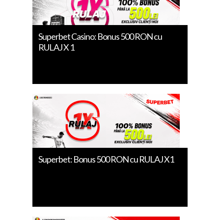
Superbet Casino: Bonus 500 RON cu
RULAJ X 1
Superbet: Bonus 500 RON cu RULAJ X1