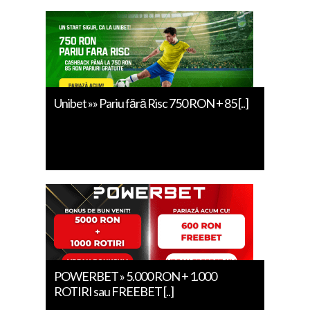
Unibet »» Pariu fără Risc 750 RON + 85 [..]
POWERBET » 5.000 RON + 1.000
ROTIRI sau FREEBET [..]