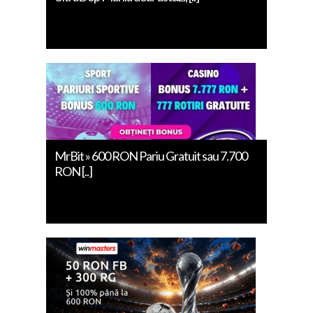
MrBit » 600 RON Pariu Gratuit sau 7.700
RON [..]