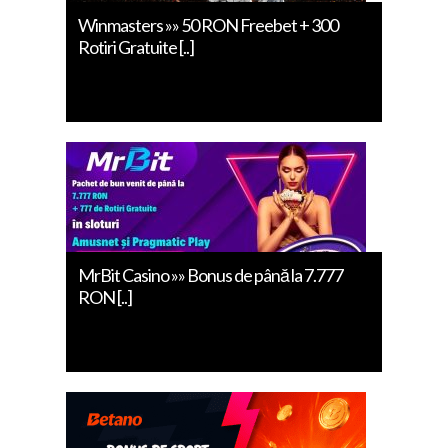
Winmasters »» 50 RON Freebet + 300
Rotiri Gratuite [..]
MrBit Casino »» Bonus de până la 7.777
RON [..]