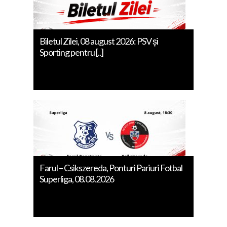
Biletul Zilei, 08 august 2026: PSV și
Sporting pentru [..]
Farul – Csikszereda, Ponturi Pariuri Fotbal
Superliga, 08.08.2026