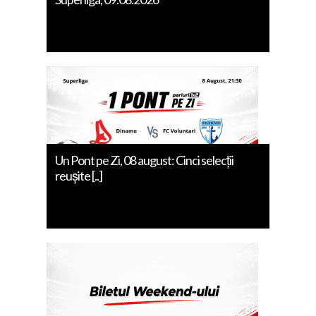
Un Pont pe Zi, 08 august: Cinci selecții
reușite [..]