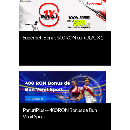
Superbet: Bonus 500 RON cu RULAJ X1
PariuriPlus »» 400 RON Bonus de Bun
Venit Sport