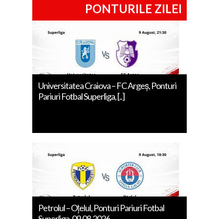
PONTURILE ZILEI
Universitatea Craiova – FC Argeș, Ponturi
Pariuri Fotbal Superliga, [..]
Petrolul – Oțelul, Ponturi Pariuri Fotbal
Superliga, 09.08.2026