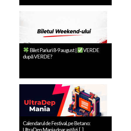
Bilet Pariuri 8-9 august |
VERDE
după VERDE?
Calendarul de Festival, pe Betano:
UltraDep Mania doar astăzi, [..]