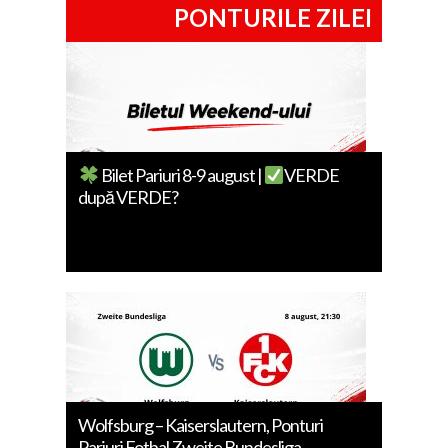
PONTURILE ZILEI
Bilet Pariuri 8-9 august |
VERDE
după VERDE?
Wolfsburg – Kaiserslautern, Ponturi
Pariuri Fotbal Zweite Bundesliga,