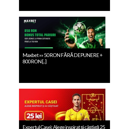
Maxbet »» 50 RON FĂRĂ DEPUNERE +
800 RON [..]
Expertul Casei: Alege inspirat și câștigă 25