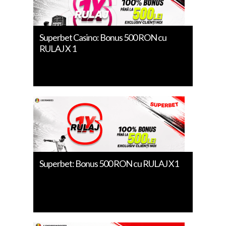
Superbet Casino: Bonus 500 RON cu
RULAJ X 1
Superbet: Bonus 500 RON cu RULAJ X1