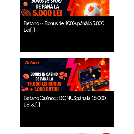
Betano »» Bonus de 100% până la 5.000
Lei [..]
Betano Casino »» BONUS pâna la 15.000
LEI & [..]