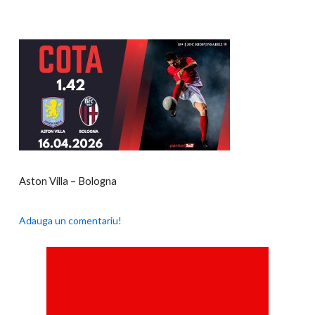
Aston Villa – Bologna
Adauga un comentariu!