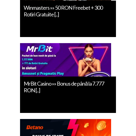
Winmasters »» 50 RON Freebet + 300
Rotiri Gratuite [..]
MrBit Casino »» Bonus de până la 7.777
RON [..]