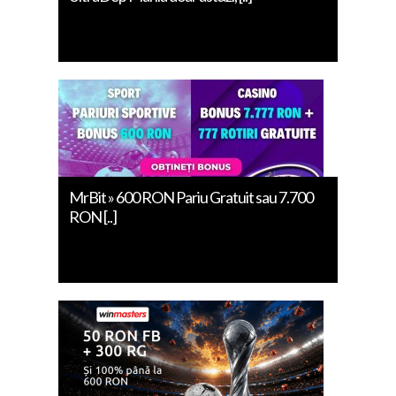
MrBit » 600 RON Pariu Gratuit sau 7.700
RON [..]