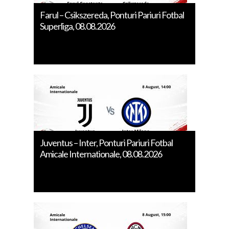
Farul – Csikszereda, Ponturi Pariuri Fotbal
Superliga, 08.08.2026
Juventus – Inter, Ponturi Pariuri Fotbal
Amicale Internationale, 08.08.2026