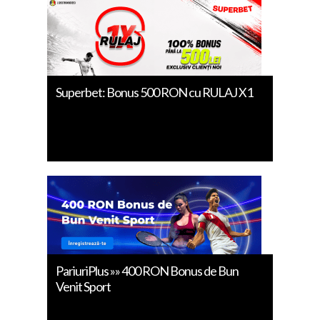
Superbet: Bonus 500 RON cu RULAJ X1
PariuriPlus »» 400 RON Bonus de Bun
Venit Sport