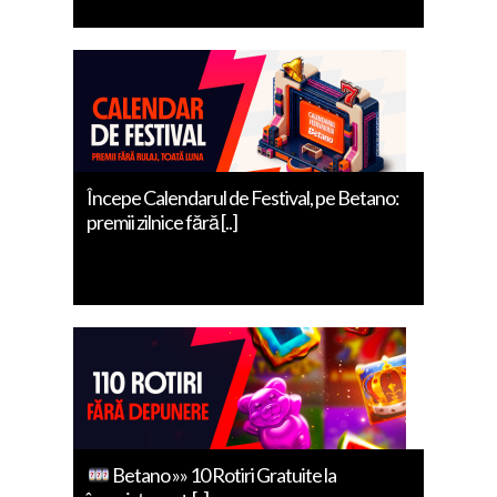
Începe Calendarul de Festival, pe Betano:
premii zilnice fără [..]
Betano »» 10 Rotiri Gratuite la