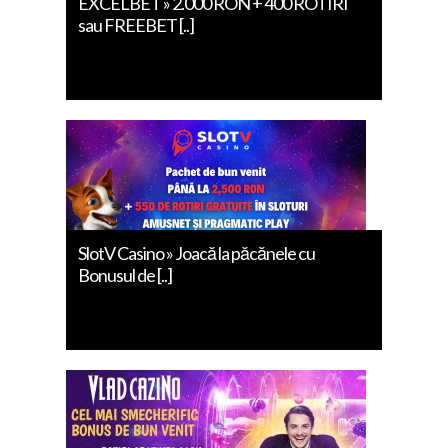
EXCELBET » 2.000 RON + 400 ROTIRI
sau FREEBET [..]
SlotV Casino » Joacă la păcănele cu
Bonusul de [..]