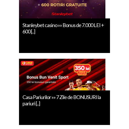
Stanleybet casino »» Bonus de 7.000 LEI +
600 [..]
Casa Pariurilor »» 7 Zile de BONUSURI la
pariuri [..]