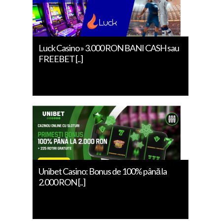
Luck Casino » 3.000 RON BANI CASH sau
FREEBET [..]
Unibet Casino: Bonus de 100% până la
2.000 RON [..]