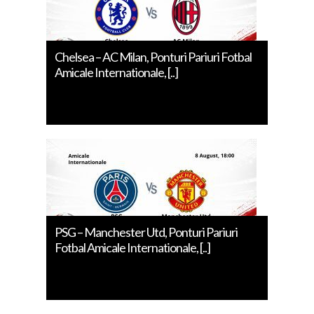
Chelsea – AC Milan, Ponturi Pariuri Fotbal
Amicale Internationale, [..]
PSG – Manchester Utd, Ponturi Pariuri
Fotbal Amicale Internationale, [..]