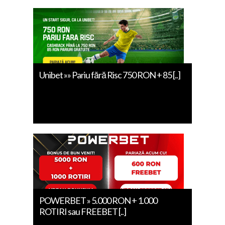
Unibet »» Pariu fără Risc 750 RON + 85 [..]
POWERBET » 5.000 RON + 1.000
ROTIRI sau FREEBET [..]