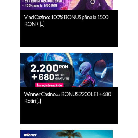
Vlad Cazino: 100% BONUS pâna la 1500
RON + [..]
Winner Casino »» BONUS 2200 LEI + 680
Rotiri [..]