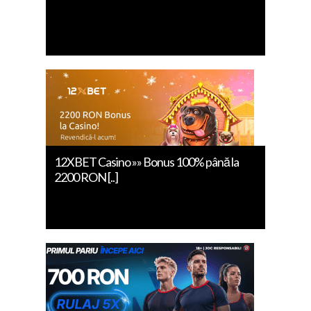
12XBET Casino »» Bonus 100% până la
2200 RON [..]