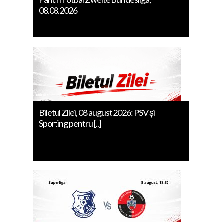
08.08.2026
Biletul Zilei, 08 august 2026: PSV și
Sporting pentru [..]