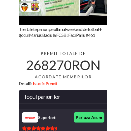
Trei bilete pariuri pe ultimul weekend de fotbal +
șocul Marius Baciu la FCSB! Faci Pariu #461
PREMII TOTALE DE
268270
RON
ACORDATE MEMBRILOR
Detalii:
Istoric Premii
Topul pariorilor
Superbet
Pariaza Acum