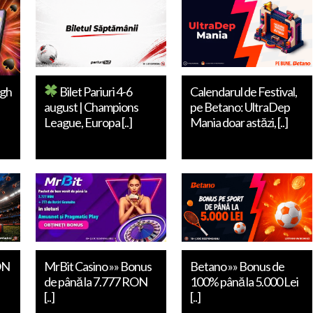
igh
Bilet Pariuri 4-6
Calendarul de Festival,
august | Champions
pe Betano: UltraDep
League, Europa [..]
Mania doar astăzi, [..]
ON
MrBit Casino »» Bonus
Betano »» Bonus de
de până la 7.777 RON
100% până la 5.000 Lei
[..]
[..]