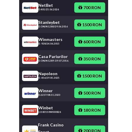
NetBet
700 RON
D.401/25.06.2026
Stanleybet
1500 RON
D.ONJN 1280/29.06.2016
Winmasters
600 RON
D. 928/24.06.2015
Casa Pariurilor
350 RON
D.ONJN 1289 /29.07.2016.
Napoleon
1500 RON
D. 456/29.05.2025
Winner
500 RON
D.2237/08.11.2023
Winbet
180 RON
L1183150W000826
Frank Casino
200 RON
Sport