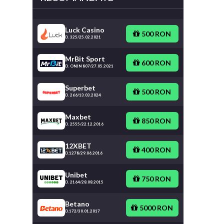
Luck Casino
500 RON
D. 325/25.02.2021
MrBit Sport
600 RON
D. ONJN 807/27.05.2021
Superbet
500 RON
D. 266/13.03.2024
Maxbet
850 RON
D. 2555/22.12.2016
12XBET
400 RON
D.1278/29.06.2016
Unibet
750 RON
D. 2164/28.08.2015
Betano
5000 RON
D.172/30.01.2017