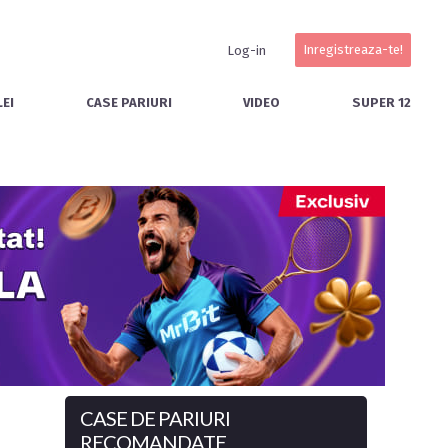
Inregistreaza-te!
Log-in
LEI
CASE PARIURI
VIDEO
SUPER 12
CASE DE PARIURI
RECOMANDATE