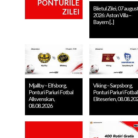
PONTURILE
Biletul Zilei, 07 augus
ZILEI
2026: Aston Villa –
Bayern [..]
Mjallby – Elfsborg,
Viking – Sarpsborg,
Ponturi Pariuri Fotbal
Ponturi Pariuri Fotbal
Allsvenskan,
Eliteserien, 08.08.20
08.08.2026