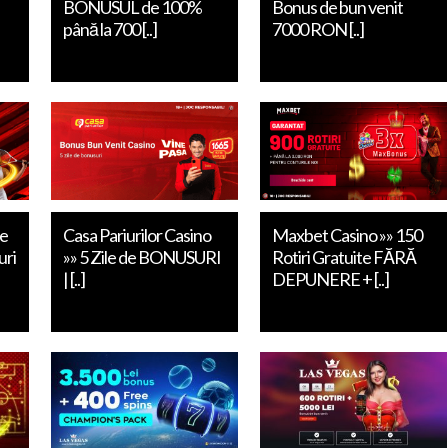
BONUSUL de 100%
Bonus de bun venit
până la 700 [..]
7000 RON [..]
le
Casa Pariurilor Casino
Maxbet Casino »» 150
uri
»» 5 Zile de BONUSURI
Rotiri Gratuite FĂRĂ
| [..]
DEPUNERE + [..]