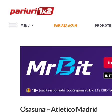
MENU
PARIAZA ACUM
PROMOTII 
Osasuna – Atletico Madrid