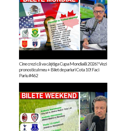
Cine crezi că va câștiga Cupa Mondială 2026? Vezi
pronosticul meu + Bilet de pariuri Cota 10! Faci
Pariu #462