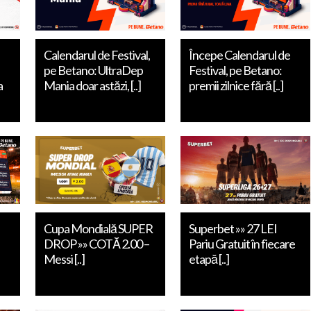
Calendarul de Festival,
Începe Calendarul de
pe Betano: UltraDep
Festival, pe Betano:
a
Mania doar astăzi, [..]
premii zilnice fără [..]
Cupa Mondială SUPER
Superbet »» 27 LEI
DROP »» COTĂ 2.00 –
Pariu Gratuit în fiecare
Messi [..]
etapă [..]