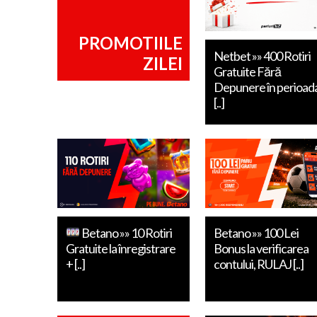
PROMOTIILE
Netbet »» 400 Rotiri
ZILEI
Gratuite Fără
Depunere în perioad
[..]
Betano »» 10 Rotiri
Betano »» 100 Lei
Gratuite la înregistrare
Bonus la verificarea
+ [..]
contului, RULAJ [..]