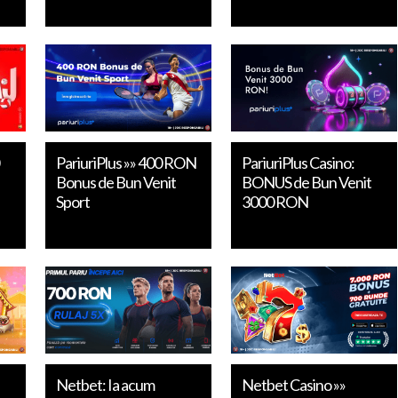
PariuriPlus »» 400 RON
PariuriPlus Casino:
Bonus de Bun Venit
BONUS de Bun Venit
Sport
3000 RON
Netbet: Ia acum
Netbet Casino »»