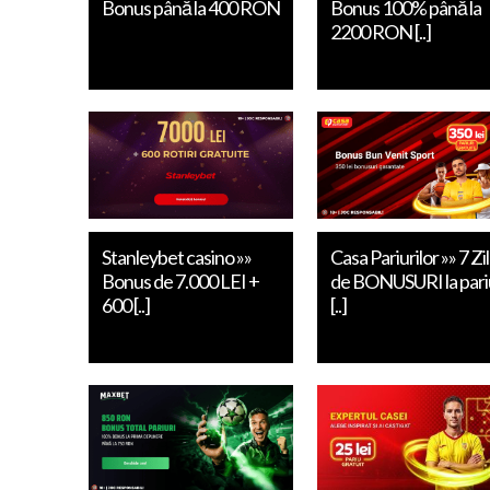
Bonus până la 400 RON
Bonus 100% până la
2200 RON [..]
Stanleybet casino »»
Casa Pariurilor »» 7 Zi
Bonus de 7.000 LEI +
de BONUSURI la pari
600 [..]
[..]