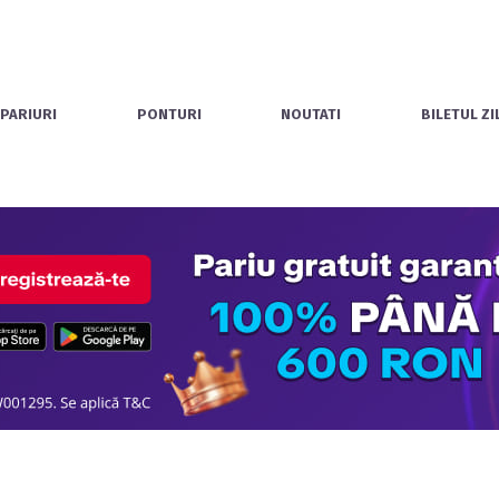
PARIURI
PONTURI
NOUTATI
BILETUL ZI