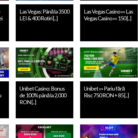
e
Las Vegas: Până la 3500
Las Vegas Casino »» Las
ei
LEI & 400 Rotiri [..]
Vegas Casino »» 150 [..]
Unibet Casino: Bonus
Unibet »» Pariu fără
u
de 100% până la 2.000
Risc 750 RON + 85 [..]
RON [..]