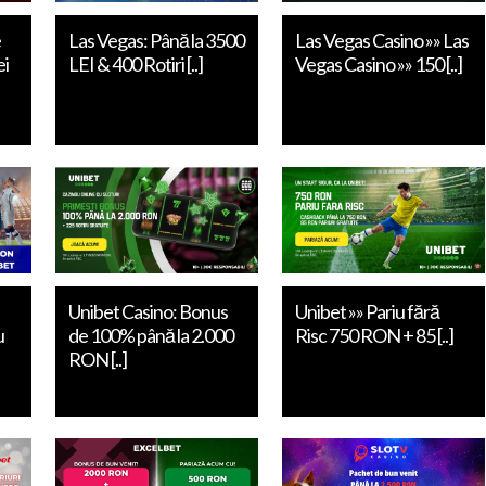
e
Las Vegas: Până la 3500
Las Vegas Casino »» Las
ei
LEI & 400 Rotiri [..]
Vegas Casino »» 150 [..]
Unibet Casino: Bonus
Unibet »» Pariu fără
u
de 100% până la 2.000
Risc 750 RON + 85 [..]
RON [..]