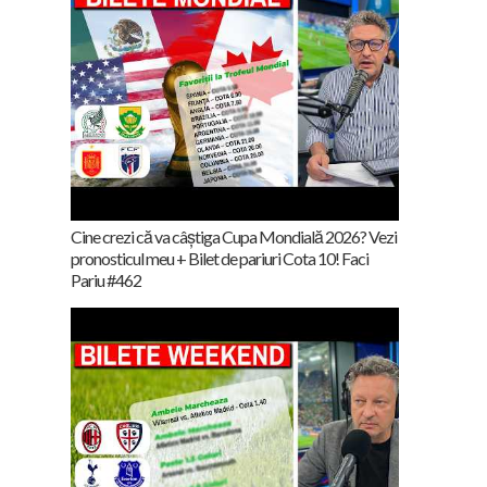
Cine crezi că va câștiga Cupa Mondială 2026? Vezi
pronosticul meu + Bilet de pariuri Cota 10! Faci
Pariu #462