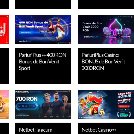
PariuriPlus »» 400 RON
PariuriPlus Casino:
Bonus de Bun Venit
BONUS de Bun Venit
Sport
3000 RON
Netbet: Ia acum
Netbet Casino »»