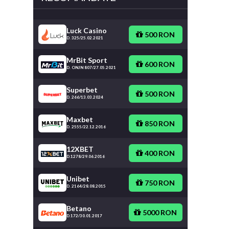
Luck Casino
500 RON
D. 325/25.02.2021
MrBit Sport
600 RON
D. ONJN 807/27.05.2021
Superbet
500 RON
D. 266/13.03.2024
Maxbet
850 RON
D. 2555/22.12.2016
12XBET
400 RON
D.1278/29.06.2016
Unibet
750 RON
D. 2164/28.08.2015
Betano
5000 RON
D.172/30.01.2017