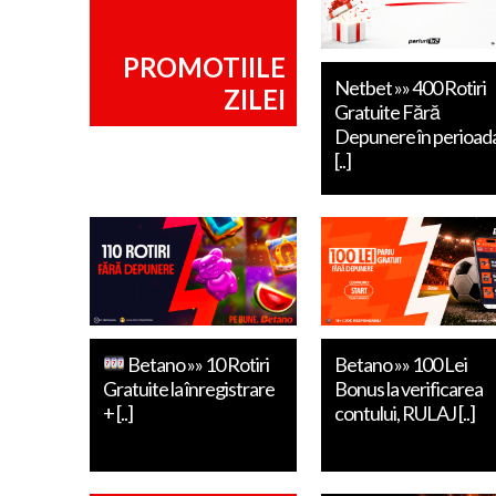
PROMOTIILE
Netbet »» 400 Rotiri
ZILEI
Gratuite Fără
Depunere în perioad
[..]
Betano »» 10 Rotiri
Betano »» 100 Lei
Gratuite la înregistrare
Bonus la verificarea
+ [..]
contului, RULAJ [..]