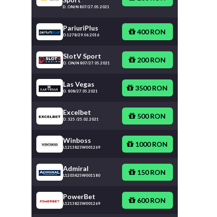
D. ONJN 807/27.05.2021
PariuriPlus
400 RON
D.1278/29.06.2016
SlotV Sport
200 RON
D. ONJN 807/27.05.2021
Las Vegas
3500 RON
D. 808/27.05.2021
Excelbet
500 RON
D. 325 /25.02.2021
Winboss
1000 RON
L1213823W001269
Admiral
150 RON
L1203425W001180
PowerBet
600 RON
L1213823W001269